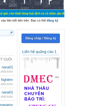
uê hàng hoá dịch vụ cá nhân, gia đình. Mua bán, ký gửi, cho thuê thiết bị hệ 
vào liên kết bên trên. Bạn có thể
đăng ký
Đăng nhập / Đăng ký
Liên hệ quảng cáo 1
ẾT CUỐI
nana01
 phút trước
 Nghiêm
 phút trước
nana01
 phút trước
rograms