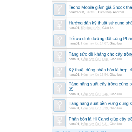
Tecno Mobile giảm giá Shock th
namtran08
,
31/3/18
,
Điện thoại Android
Hướng dẫn kỹ thuật sử dụng phâ
nana01
,
59 phút trước
,
Giao lưu
Tối ưu dinh dưỡng đất cùng Phân
nana01
,
Hôm nay lúc 14:07
,
Giao lưu
Tăng sức đề kháng cho cây trồng
nana01
,
Hôm nay lúc 14:00
,
Giao lưu
Kỹ thuật dùng phân bón lá hợp tr
nana01
,
Hôm nay lúc 13:54
,
Giao lưu
Tăng năng suất cây trồng cùng p
05
nana01
,
Hôm nay lúc 13:46
,
Giao lưu
Tăng năng suất bền vững cùng kỹ
nana01
,
Hôm nay lúc 13:39
,
Giao lưu
Phân bón lá Hi Canxi giúp cây t
nana01
,
Hôm nay lúc 13:31
,
Giao lưu