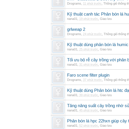
Drograms
,
11 phút trước
,
Thông gió thông 
Kỹ thuật canh tác Phân bón lá hu
nana01
,
19 phút trước
,
Giao lưu
grlweap 2
Drograms
,
24 phút trước
,
Thông gió thông 
Kỹ thuật dùng phân bón lá humic
nana01
,
25 phút trước
,
Giao lưu
Tối ưu bộ rễ cây trồng với phân 
nana01
,
31 phút trước
,
Giao lưu
Faro scene filter plugin
Drograms
,
37 phút trước
,
Thông gió thông 
Kỹ thuật dùng Phân bón lá htc đạ
nana01
,
39 phút trước
,
Giao lưu
Tăng năng suất cây trồng nhờ sử
nana01
,
45 phút trước
,
Giao lưu
Phân bón lá hpc 22hxn giúp cây 
nana01
,
52 phút trước
,
Giao lưu