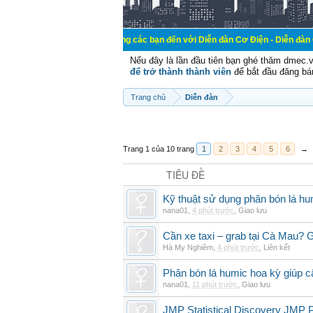
Chào mừng các bạn đến với Diễn đàn Cơ Điện - Diễn đàn Cơ điện là nơi
Nếu đây là lần đầu tiên bạn ghé thăm dmec.
để trở thành thành viên
để bắt đầu đăng bá
Trang chủ
Diễn đàn
Trang 1 của 10 trang
1
2
3
4
5
6
→
TIÊU ĐỀ
Kỹ thuật sử dụng phân bón lá hum
nana01
,
4 phút trước
,
Giao lưu
Cần xe taxi – grab tại Cà Mau? G
Hà My Nghiêm
,
4 phút trước
,
Liên kết
Phân bón lá humic hoa kỳ giúp c
nana01
,
11 phút trước
,
Giao lưu
JMP Statistical Discovery JMP P