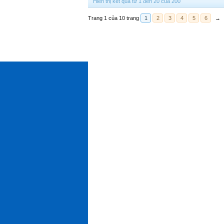
Hiển thị kết quả từ 1 đến 20 của 200
Trang 1 của 10 trang
1
2
3
4
5
6
→