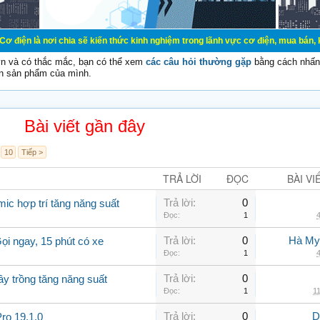
 chia sẽ kiến thức kinh nghiệm trong lãnh vực cơ điện, mua bán, ký gửi, cho th
vn và có thắc mắc, bạn có thể xem
các câu hỏi thường gặp
bằng cách nhấn 
n sản phẩm của mình.
Bài viết gần đây
10
Tiếp >
TRẢ LỜI
ĐỌC
BÀI VI
Trả lời:
0
ic hợp trí tăng năng suất
Đọc:
1
4
Trả lời:
0
Hà My
ọi ngay, 15 phút có xe
Đọc:
1
4
Trả lời:
0
ây trồng tăng năng suất
Đọc:
1
11
Trả lời:
0
D
ro 19.1.0