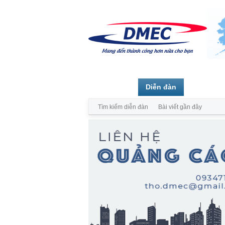
Trang chủ
Diễn đàn
Thành vi
Tìm kiếm diễn đàn
Bài viết gần đây