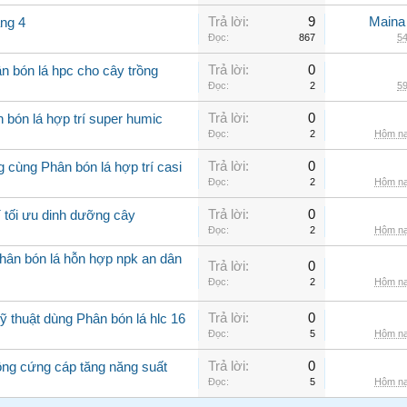
Trả lời:
9
Maina
áng 4
Đọc:
867
54
Trả lời:
0
n bón lá hpc cho cây trồng
Đọc:
2
59
Trả lời:
0
 bón lá hợp trí super humic
Đọc:
2
Hôm na
Trả lời:
0
 cùng Phân bón lá hợp trí casi
Đọc:
2
Hôm na
Trả lời:
0
í tối ưu dinh dưỡng cây
Đọc:
2
Hôm na
hân bón lá hỗn hợp npk an dân
Trả lời:
0
Đọc:
2
Hôm na
Trả lời:
0
 thuật dùng Phân bón lá hlc 16
Đọc:
5
Hôm na
Trả lời:
0
rồng cứng cáp tăng năng suất
Đọc:
5
Hôm na