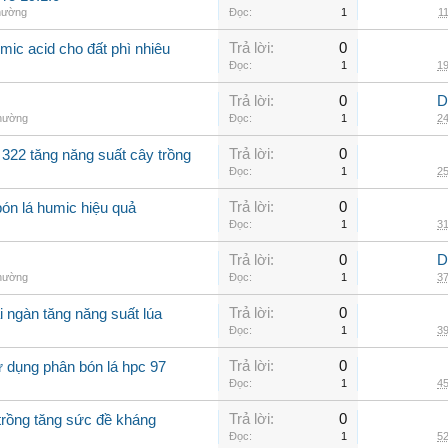
thường
Đọc:
1
11
Trả lời:
0
mic acid cho đất phì nhiêu
Đọc:
1
19
Trả lời:
0
D
thường
Đọc:
1
24
Trả lời:
0
 322 tăng năng suất cây trồng
Đọc:
1
25
Trả lời:
0
bón lá humic hiệu quả
Đọc:
1
31
Trả lời:
0
D
thường
Đọc:
1
37
Trả lời:
0
i ngàn tăng năng suất lúa
Đọc:
1
39
Trả lời:
0
 dụng phân bón lá hpc 97
Đọc:
1
45
Trả lời:
0
trồng tăng sức đề kháng
Đọc:
1
52