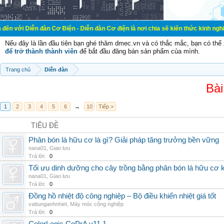
đàn Cơ Điện - Diễn đàn Cơ điện là nơi chia sẽ kiến thức kinh nghiệm trong lãn
Nếu đây là lần đầu tiên bạn ghé thăm dmec.vn và có thắc mắc, bạn có th
để trở thành thành viên
để bắt đầu đăng bán sản phẩm của mình.
Trang chủ
Diễn đàn
Bài
1
2
3
4
5
6
→
10
Tiếp >
TIÊU ĐỀ
Phân bón lá hữu cơ là gì? Giải pháp tăng trưởng bền vững
nana01
,
Giao lưu
Trả lời:
0
Tối ưu dinh dưỡng cho cây trồng bằng phân bón lá hữu cơ
nana01
,
Giao lưu
Trả lời:
0
Đồng hồ nhiệt độ công nghiệp – Bộ điều khiển nhiệt giá tốt
vattunganhnhiet
,
Máy móc công nghiệp
Trả lời:
0