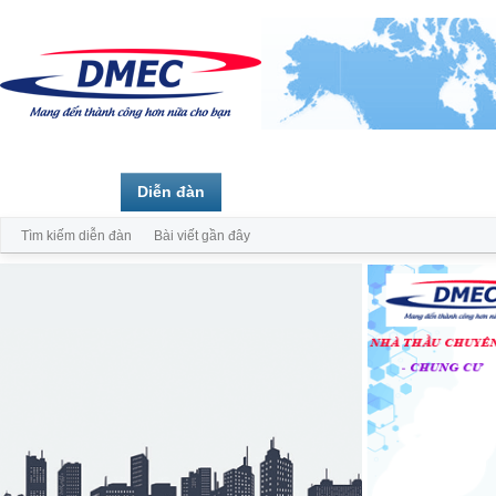
Trang chủ
Diễn đàn
Thành viên
Tìm kiếm diễn đàn
Bài viết gần đây