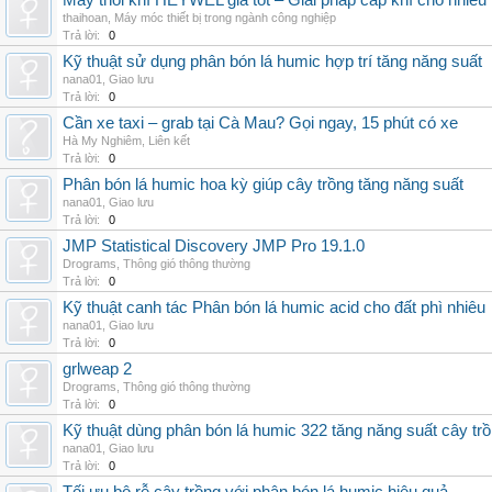
Máy thổi khí HEYWEL giá tốt – Giải pháp cấp khí cho nhiều 
thaihoan
,
Máy móc thiết bị trong ngành công nghiệp
Trả lời:
0
Kỹ thuật sử dụng phân bón lá humic hợp trí tăng năng suất
nana01
,
Giao lưu
Trả lời:
0
Cần xe taxi – grab tại Cà Mau? Gọi ngay, 15 phút có xe
Hà My Nghiêm
,
Liên kết
Trả lời:
0
Phân bón lá humic hoa kỳ giúp cây trồng tăng năng suất
nana01
,
Giao lưu
Trả lời:
0
JMP Statistical Discovery JMP Pro 19.1.0
Drograms
,
Thông gió thông thường
Trả lời:
0
Kỹ thuật canh tác Phân bón lá humic acid cho đất phì nhiêu
nana01
,
Giao lưu
Trả lời:
0
grlweap 2
Drograms
,
Thông gió thông thường
Trả lời:
0
Kỹ thuật dùng phân bón lá humic 322 tăng năng suất cây tr
nana01
,
Giao lưu
Trả lời:
0