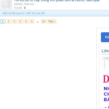
Tối ưu bộ rễ cây trồng với phân bón lá humic hiệu quả
nana01
,
Giao lưu
Trả lời:
0
Hiển thị kết quả từ 1 đến 20 của 200
1
2
3
4
5
6
→
10
Tiếp >
Đă
Liê