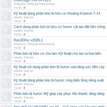
ColorLogic CoPrA v11.1
Drograms
,
Thông gió thông thường
Trả lời:
0
Kỹ thuật dùng phân bón lá hữu cơ khoáng hi boron 7-14
nana01
,
Giao lưu
Trả lời:
0
Cách dùng phân bón lá hữu cơ humic cải tạo đất bền vững
nana01
,
Giao lưu
Trả lời:
0
Res3DInv v2026.1
Drograms
,
Thông gió thông thường
Trả lời:
0
Phân bón lá hữu cơ cho lan: Kỹ thuật cho lan ra hoa bền
nana01
,
Giao lưu
Trả lời:
0
Kỹ thuật sử dụng phân bón lá humic usa tăng sức bền cây
nana01
,
Giao lưu
Trả lời:
0
Kỹ thuật dùng phân bón lá humic rong biển tăng năng suất
nana01
,
Giao lưu
Trả lời:
0
Phân bón lá humic Mỹ giúp cây phục hồi nhanh, tăng năng
nana01
,
Giao lưu
Trả lời:
0