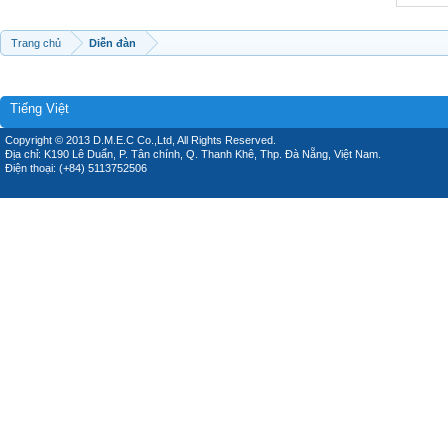
Trang chủ
Diễn đàn
Tiếng Việt
Copyright © 2013 D.M.E.C Co.,Ltd, All Rights Reserved.
Địa chỉ: K190 Lê Duẩn, P. Tân chính, Q. Thanh Khê, Thp. Đà Nẵng, Việt Nam.
Điện thoại: (+84) 5113752506