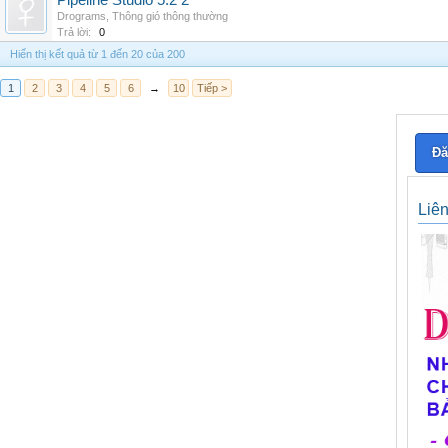
Pipeline Studio 5.2 2
Drograms
,
Thông gió thông thường
Trả lời:
0
Hiển thị kết quả từ 1 đến 20 của 200
1
2
3
4
5
6
→
10
Tiếp >
Đă
Liê