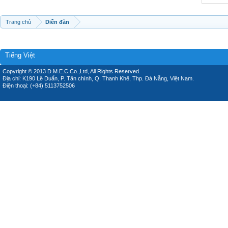
Trang chủ
Diễn đàn
Tiếng Việt
Copyright © 2013 D.M.E.C Co.,Ltd, All Rights Reserved.
Địa chỉ: K190 Lê Duẩn, P. Tân chính, Q. Thanh Khê, Thp. Đà Nẵng, Việt Nam.
Điện thoại: (+84) 5113752506