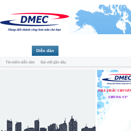
Trang chủ
Diễn đàn
Thành viên
Tìm kiếm diễn đàn
Bài viết gần đây