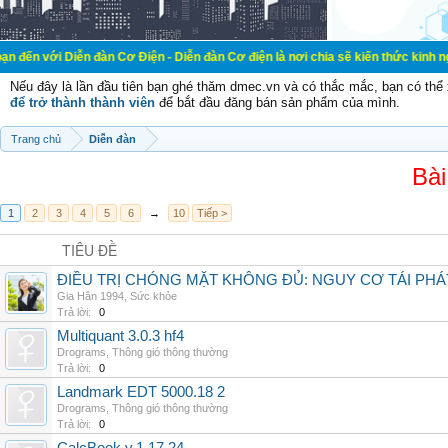
n đàn Cơ Điện - Diễn đàn Cơ điện là nơi chia sẽ kiến thức kinh nghiệm trong l
Nếu đây là lần đầu tiên bạn ghé thăm dmec.vn và có thắc mắc, bạn có th
để trở thành thành viên
để bắt đầu đăng bán sản phẩm của mình.
Trang chủ
Diễn đàn
Bài
1
2
3
4
5
6
→
10
Tiếp >
TIÊU ĐỀ
ĐIỀU TRỊ CHÓNG MẶT KHÔNG ĐỦ: NGUY CƠ TÁI PH
Gia Hân 1994
,
Sức khỏe
Trả lời:
0
Multiquant 3.0.3 hf4
Drograms
,
Thông gió thông thường
Trả lời:
0
Landmark EDT 5000.18 2
Drograms
,
Thông gió thông thường
Trả lời:
0