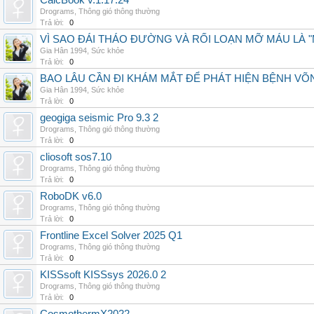
CalcBook v.1.17.24
Drograms
,
Thông gió thông thường
Trả lời:
0
VÌ SAO ĐÁI THÁO ĐƯỜNG VÀ RỐI LOẠN MỠ MÁU LÀ 
Gia Hân 1994
,
Sức khỏe
Trả lời:
0
BAO LÂU CẦN ĐI KHÁM MẮT ĐỂ PHÁT HIỆN BỆNH V
Gia Hân 1994
,
Sức khỏe
Trả lời:
0
geogiga seismic Pro 9.3 2
Drograms
,
Thông gió thông thường
Trả lời:
0
cliosoft sos7.10
Drograms
,
Thông gió thông thường
Trả lời:
0
RoboDK v6.0
Drograms
,
Thông gió thông thường
Trả lời:
0
Frontline Excel Solver 2025 Q1
Drograms
,
Thông gió thông thường
Trả lời:
0
KISSsoft KISSsys 2026.0 2
Drograms
,
Thông gió thông thường
Trả lời:
0