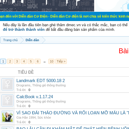
ễn đàn Cơ Điện - Diễn đàn Cơ điện là nơi chia sẽ kiến thức kinh nghiệm trong l
Nếu đây là lần đầu tiên bạn ghé thăm dmec.vn và có thắc mắc, bạn có th
để trở thành thành viên
để bắt đầu đăng bán sản phẩm của mình.
Trang chủ
Diễn đàn
Bài
1
2
3
4
5
6
→
10
Tiếp >
TIÊU ĐỀ
Landmark EDT 5000.18 2
Drograms
,
Thông gió thông thường
Trả lời:
0
CalcBook v.1.17.24
Drograms
,
Thông gió thông thường
Trả lời:
0
VÌ SAO ĐÁI THÁO ĐƯỜNG VÀ RỐI LOẠN MỠ MÁU LÀ 
Gia Hân 1994
,
Sức khỏe
Trả lời:
0