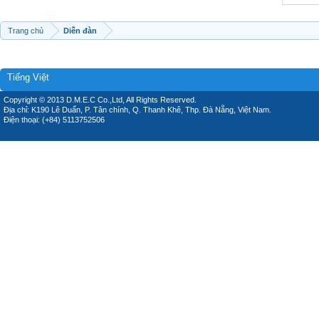
Trang chủ
Diễn đàn
Tiếng Việt
Copyright © 2013 D.M.E.C Co.,Ltd, All Rights Reserved.
Địa chỉ: K190 Lê Duẩn, P. Tân chính, Q. Thanh Khê, Thp. Đà Nẵng, Việt Nam.
Điện thoại: (+84) 5113752506