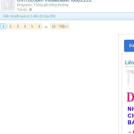
OVITO(Open Visualization Tool)3.15.2
Drograms
,
Thông gió thông thường
Trả lời:
0
Hiển thị kết quả từ 1 đến 20 của 200
1
2
3
4
5
6
→
10
Tiếp >
Đă
Liê