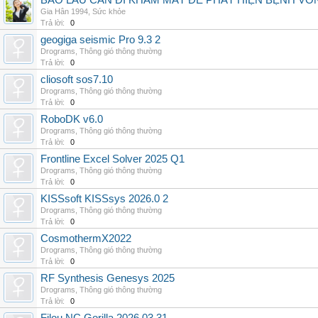
BAO LÂU CẦN ĐI KHÁM MẮT ĐỂ PHÁT HIỆN BỆNH V
Gia Hân 1994
,
Sức khỏe
Trả lời:
0
geogiga seismic Pro 9.3 2
Drograms
,
Thông gió thông thường
Trả lời:
0
cliosoft sos7.10
Drograms
,
Thông gió thông thường
Trả lời:
0
RoboDK v6.0
Drograms
,
Thông gió thông thường
Trả lời:
0
Frontline Excel Solver 2025 Q1
Drograms
,
Thông gió thông thường
Trả lời:
0
KISSsoft KISSsys 2026.0 2
Drograms
,
Thông gió thông thường
Trả lời:
0
CosmothermX2022
Drograms
,
Thông gió thông thường
Trả lời:
0
RF Synthesis Genesys 2025
Drograms
,
Thông gió thông thường
Trả lời:
0