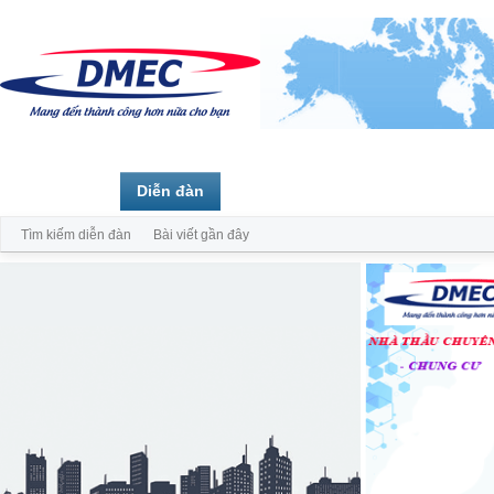
Trang chủ
Diễn đàn
Thành viên
Tìm kiếm diễn đàn
Bài viết gần đây