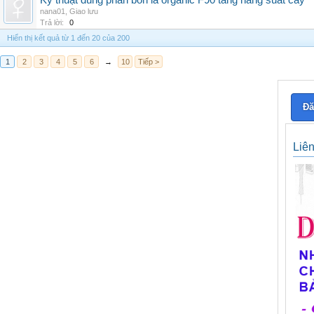
Kỹ thuật dùng phân bón lá organic F90 tăng năng suất cây
nana01
,
Giao lưu
Trả lời:
0
Hiển thị kết quả từ 1 đến 20 của 200
1
2
3
4
5
6
→
10
Tiếp >
Đă
Liê