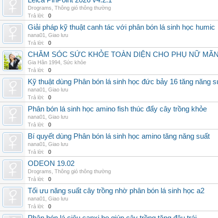
Leica PinPoint 2026 v4.2.1
Drograms
,
Thông gió thông thường
Trả lời:
0
Giải pháp kỹ thuật canh tác với phân bón lá sinh học humic
nana01
,
Giao lưu
Trả lời:
0
CHĂM SÓC SỨC KHỎE TOÀN DIỆN CHO PHỤ NỮ MÃN 
Gia Hân 1994
,
Sức khỏe
Trả lời:
0
Kỹ thuật dùng Phân bón lá sinh học đức bảy 16 tăng năng s
nana01
,
Giao lưu
Trả lời:
0
Phân bón lá sinh học amino fish thúc đẩy cây trồng khỏe
nana01
,
Giao lưu
Trả lời:
0
Bí quyết dùng Phân bón lá sinh học amino tăng năng suất
nana01
,
Giao lưu
Trả lời:
0
ODEON 19.02
Drograms
,
Thông gió thông thường
Trả lời:
0
Tối ưu năng suất cây trồng nhờ phân bón lá sinh học a2
nana01
,
Giao lưu
Trả lời:
0