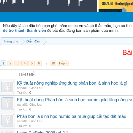
Chà
Nếu đây là lần đầu tiên bạn ghé thăm dmec.vn và có thắc mắc, bạn có th
để trở thành thành viên
để bắt đầu đăng bán sản phẩm của mình.
Trang chủ
Diễn đàn
Bài
1
2
3
4
5
6
→
10
Tiếp >
TIÊU ĐỀ
Kỹ thuật nông nghiệp ứng dụng phân bón lá sinh học là gì
nana01
,
Giao lưu
Trả lời:
0
Kỹ thuật dùng Phân bón lá sinh học humic gold tăng năng s
nana01
,
Giao lưu
Trả lời:
0
Phân bón lá sinh học humic ba mùa giúp cải tạo đất màu
nana01
,
Giao lưu
Trả lời:
0