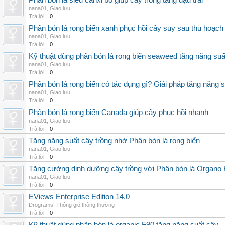
Phân bón lá siêu canxi bo giúp cây trồng tăng đậu trái
nana01
,
Giao lưu
Trả lời:
0
Phân bón lá rong biển xanh phục hồi cây suy sau thu hoạch
nana01
,
Giao lưu
Trả lời:
0
Kỹ thuật dùng phân bón lá rong biển seaweed tăng năng suấ
nana01
,
Giao lưu
Trả lời:
0
Phân bón lá rong biển có tác dụng gì? Giải pháp tăng năng 
nana01
,
Giao lưu
Trả lời:
0
Phân bón lá rong biển Canada giúp cây phục hồi nhanh
nana01
,
Giao lưu
Trả lời:
0
Tăng năng suất cây trồng nhờ Phân bón lá rong biển
nana01
,
Giao lưu
Trả lời:
0
Tăng cường dinh dưỡng cây trồng với Phân bón lá Organo 
nana01
,
Giao lưu
Trả lời:
0
EViews Enterprise Edition 14.0
Drograms
,
Thông gió thông thường
Trả lời:
0