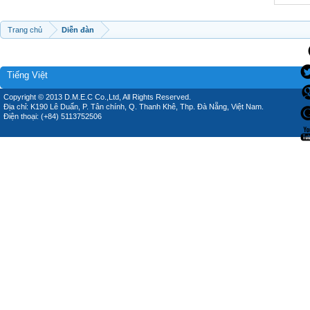
Trang chủ
Diễn đàn
Tiếng Việt
Copyright © 2013 D.M.E.C Co.,Ltd, All Rights Reserved.
Địa chỉ: K190 Lê Duẩn, P. Tân chính, Q. Thanh Khê, Thp. Đà Nẵng, Việt Nam.
Điện thoại: (+84) 5113752506