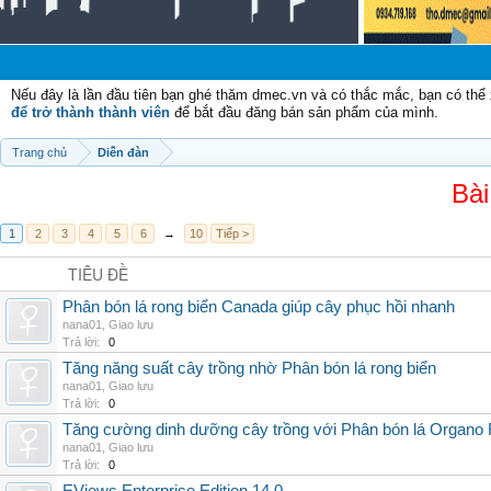
C
Nếu đây là lần đầu tiên bạn ghé thăm dmec.vn và có thắc mắc, bạn có th
để trở thành thành viên
để bắt đầu đăng bán sản phẩm của mình.
Trang chủ
Diễn đàn
Bài
1
2
3
4
5
6
→
10
Tiếp >
TIÊU ĐỀ
Phân bón lá rong biển Canada giúp cây phục hồi nhanh
nana01
,
Giao lưu
Trả lời:
0
Tăng năng suất cây trồng nhờ Phân bón lá rong biển
nana01
,
Giao lưu
Trả lời:
0
Tăng cường dinh dưỡng cây trồng với Phân bón lá Organo 
nana01
,
Giao lưu
Trả lời:
0