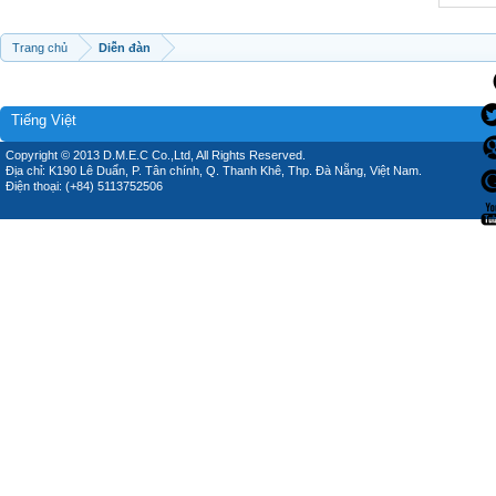
Trang chủ
Diễn đàn
Tiếng Việt
Copyright © 2013 D.M.E.C Co.,Ltd, All Rights Reserved.
Địa chỉ: K190 Lê Duẩn, P. Tân chính, Q. Thanh Khê, Thp. Đà Nẵng, Việt Nam.
Điện thoại: (+84) 5113752506