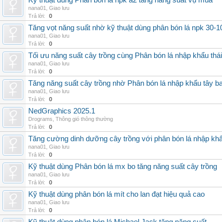
Kỹ thuật dùng Phân bón lá npk a2 tăng năng suất vụ mùa
nana01
,
Giao lưu
Trả lời:
0
Tăng vọt năng suất nhờ kỹ thuật dùng phân bón lá npk 30-1
nana01
,
Giao lưu
Trả lời:
0
Tối ưu năng suất cây trồng cùng Phân bón lá nhập khẩu thái
nana01
,
Giao lưu
Trả lời:
0
Tăng năng suất cây trồng nhờ Phân bón lá nhập khẩu tây b
nana01
,
Giao lưu
Trả lời:
0
NedGraphics 2025.1
Drograms
,
Thông gió thông thường
Trả lời:
0
Tăng cường dinh dưỡng cây trồng với phân bón lá nhập kh
nana01
,
Giao lưu
Trả lời:
0
Kỹ thuật dùng Phân bón lá mx bo tăng năng suất cây trồng
nana01
,
Giao lưu
Trả lời:
0
Kỹ thuật dùng phân bón lá mít cho lan đạt hiệu quả cao
nana01
,
Giao lưu
Trả lời:
0