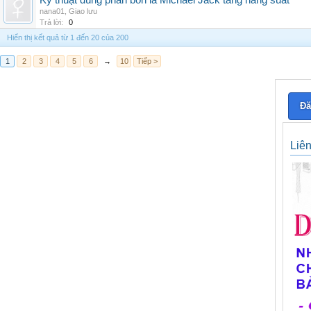
Kỹ thuật dùng phân bón lá Michael Jack tăng năng suất
nana01
,
Giao lưu
Trả lời:
0
Hiển thị kết quả từ 1 đến 20 của 200
1
2
3
4
5
6
→
10
Tiếp >
Đă
Liê