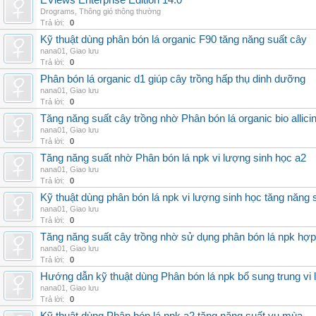
EViews Enterprise Edition 14.0
Drograms
,
Thông gió thông thường
Trả lời:
0
Kỹ thuật dùng phân bón lá organic F90 tăng năng suất cây
nana01
,
Giao lưu
Trả lời:
0
Phân bón lá organic d1 giúp cây trồng hấp thụ dinh dưỡng
nana01
,
Giao lưu
Trả lời:
0
Tăng năng suất cây trồng nhờ Phân bón lá organic bio allici
nana01
,
Giao lưu
Trả lời:
0
Tăng năng suất nhờ Phân bón lá npk vi lượng sinh học a2
nana01
,
Giao lưu
Trả lời:
0
Kỹ thuật dùng phân bón lá npk vi lượng sinh học tăng năng 
nana01
,
Giao lưu
Trả lời:
0
Tăng năng suất cây trồng nhờ sử dụng phân bón lá npk hợp 
nana01
,
Giao lưu
Trả lời:
0
Hướng dẫn kỹ thuật dùng Phân bón lá npk bổ sung trung vi
nana01
,
Giao lưu
Trả lời:
0