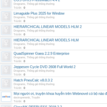
CGS ORIS PressMatch 4.4 2
Drograms
,
Thông gió thông thường
Trả lời:
0
Limaguide Plus 2025 for Window
Drograms
,
Thông gió thông thường
Trả lời:
0
HIERARCHICAL LINEAR MODELS HLM 2
Drograms
,
Thông gió thông thường
Trả lời:
0
HIERARCHICAL LINEAR MODELS HLM
Drograms
,
Thông gió thông thường
Trả lời:
0
QuadSpinner Gaea 2.2.9 Enterprise
Drograms
,
Thông gió thông thường
Trả lời:
0
Jeppesen Cycle DVD 2608 Full World 2
Drograms
,
Thông gió thông thường
Trả lời:
0
Hatch PneuCalc v8.0.3 2
Drograms
,
Thông gió thông thường
Trả lời:
0
Mọi người ơi, truyện khoa huyễn trên Webnovel có bộ nào
doctruyenonlz
,
Truyện
Trả lời:
0