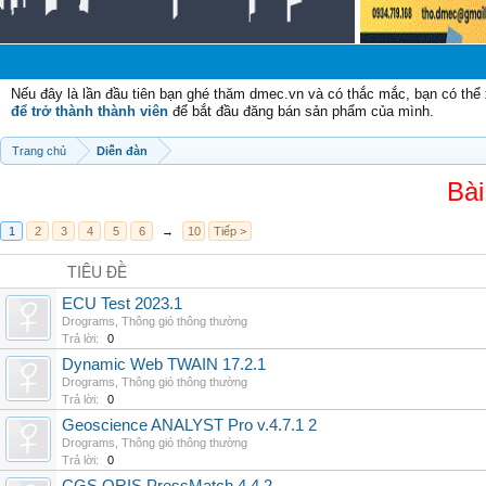
Chào
Nếu đây là lần đầu tiên bạn ghé thăm dmec.vn và có thắc mắc, bạn có th
để trở thành thành viên
để bắt đầu đăng bán sản phẩm của mình.
Trang chủ
Diễn đàn
Bài
1
2
3
4
5
6
→
10
Tiếp >
TIÊU ĐỀ
ECU Test 2023.1
Drograms
,
Thông gió thông thường
Trả lời:
0
Dynamic Web TWAIN 17.2.1
Drograms
,
Thông gió thông thường
Trả lời:
0
Geoscience ANALYST Pro v.4.7.1 2
Drograms
,
Thông gió thông thường
Trả lời:
0