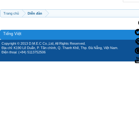
Trang chủ
Diễn đàn
Tiếng Việt
Copyright © 2013 D.M.E.C Co.,Ltd, All Rights Reserved.
Địa chỉ: K190 Lê Duẩn, P. Tân chính, Q. Thanh Khê, Thp. Đà Nẵng, Việt Nam.
Điện thoại: (+84) 5113752506