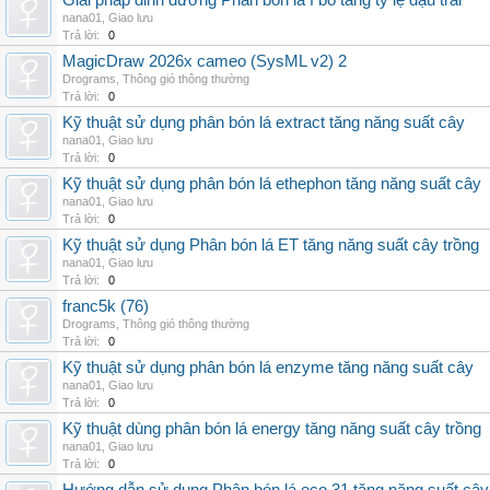
Giải pháp dinh dưỡng Phân bón lá f bo tăng tỷ lệ đậu trái
nana01
,
Giao lưu
Trả lời:
0
MagicDraw 2026x cameo (SysML v2) 2
Drograms
,
Thông gió thông thường
Trả lời:
0
Kỹ thuật sử dụng phân bón lá extract tăng năng suất cây
nana01
,
Giao lưu
Trả lời:
0
Kỹ thuật sử dụng phân bón lá ethephon tăng năng suất cây
nana01
,
Giao lưu
Trả lời:
0
Kỹ thuật sử dụng Phân bón lá ET tăng năng suất cây trồng
nana01
,
Giao lưu
Trả lời:
0
franc5k (76)
Drograms
,
Thông gió thông thường
Trả lời:
0
Kỹ thuật sử dụng phân bón lá enzyme tăng năng suất cây
nana01
,
Giao lưu
Trả lời:
0
Kỹ thuật dùng phân bón lá energy tăng năng suất cây trồng
nana01
,
Giao lưu
Trả lời:
0