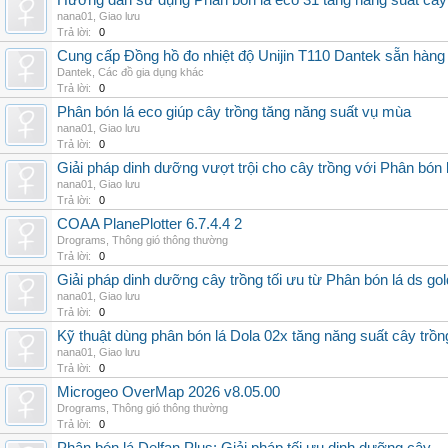
Hướng dẫn sử dụng Phân bón lá eco 31 tăng năng suất cây
nana01
,
Giao lưu
Trả lời:
0
Cung cấp Đồng hồ đo nhiệt độ Unijin T110 Dantek sẵn hàng 
Dantek
,
Các đồ gia dụng khác
Trả lời:
0
Phân bón lá eco giúp cây trồng tăng năng suất vụ mùa
nana01
,
Giao lưu
Trả lời:
0
Giải pháp dinh dưỡng vượt trội cho cây trồng với Phân bón 
nana01
,
Giao lưu
Trả lời:
0
COAA PlanePlotter 6.7.4.4 2
Drograms
,
Thông gió thông thường
Trả lời:
0
Giải pháp dinh dưỡng cây trồng tối ưu từ Phân bón lá ds gol
nana01
,
Giao lưu
Trả lời:
0
Kỹ thuật dùng phân bón lá Dola 02x tăng năng suất cây trồn
nana01
,
Giao lưu
Trả lời:
0
Microgeo OverMap 2026 v8.05.00
Drograms
,
Thông gió thông thường
Trả lời:
0