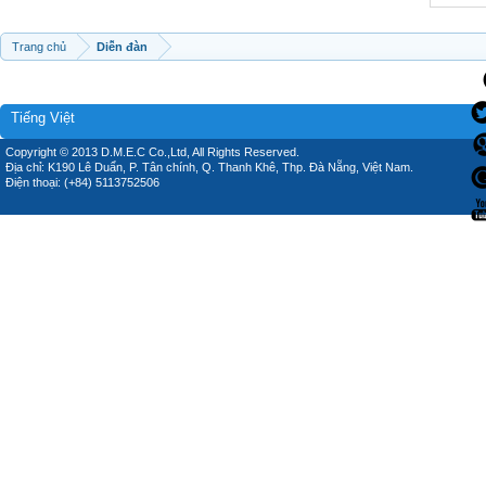
Trang chủ
Diễn đàn
Tiếng Việt
Copyright © 2013 D.M.E.C Co.,Ltd, All Rights Reserved.
Địa chỉ: K190 Lê Duẩn, P. Tân chính, Q. Thanh Khê, Thp. Đà Nẵng, Việt Nam.
Điện thoại: (+84) 5113752506