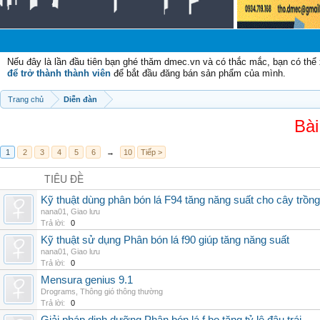
Chà
Nếu đây là lần đầu tiên bạn ghé thăm dmec.vn và có thắc mắc, bạn có th
để trở thành thành viên
để bắt đầu đăng bán sản phẩm của mình.
Trang chủ
Diễn đàn
Bài
1
2
3
4
5
6
→
10
Tiếp >
TIÊU ĐỀ
Kỹ thuật dùng phân bón lá F94 tăng năng suất cho cây trồng
nana01
,
Giao lưu
Trả lời:
0
Kỹ thuật sử dụng Phân bón lá f90 giúp tăng năng suất
nana01
,
Giao lưu
Trả lời:
0
Mensura genius 9.1
Drograms
,
Thông gió thông thường
Trả lời:
0