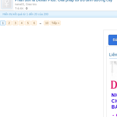
Phân bón lá Delfan Plus: Giải pháp tối ưu dinh dưỡng cây
nana01
,
Giao lưu
Trả lời:
0
Hiển thị kết quả từ 1 đến 20 của 200
1
2
3
4
5
6
→
10
Tiếp >
Đă
Liê