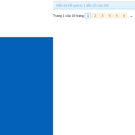
Hiển thị kết quả từ 1 đến 20 của 200
Trang 1 của 10 trang
1
2
3
4
5
6
→