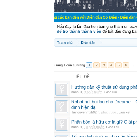
Chào mừng các bạn đến với Diễn đàn Cơ Điện - Diễn đàn Cơ điện là nơi 
Nếu đây là lần đầu tiên bạn ghé thăm dmec.
để trở thành thành viên
để bắt đầu đăng bá
Trang chủ
Diễn đàn
Trang 1 của 10 trang
1
2
3
4
5
6
→
TIÊU ĐỀ
Hướng dẫn kỹ thuật sử dụng phâ
nana01
,
3 phút trước
,
Giao lưu
Robot hút bụi lau nhà Dreame – G
đình hiện đại
Tainguyenmxh02
,
3 phút trước
,
Liên kết
Phân bón lá hữu cơ là gì? Giải 
nana01
,
10 phút trước
,
Giao lưu
Tối ưu dinh dưỡng cho cây trồng