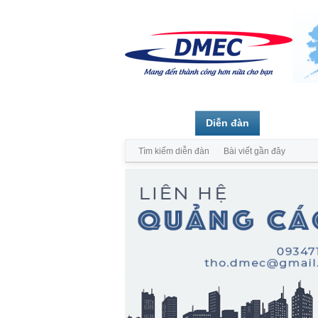
Trang chủ
Diễn đàn
Thành vi
Tìm kiếm diễn đàn
Bài viết gần đây