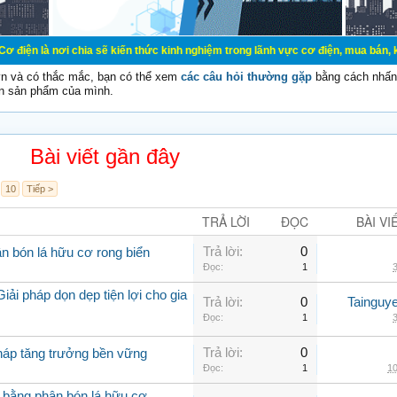
chia sẽ kiến thức kinh nghiệm trong lãnh vực cơ điện, mua bán, ký gửi, cho th
vn và có thắc mắc, bạn có thể xem
các câu hỏi thường gặp
bằng cách nhấn 
n sản phẩm của mình.
Bài viết gần đây
10
Tiếp >
TRẢ LỜI
ĐỌC
BÀI VI
Trả lời:
0
n bón lá hữu cơ rong biển
Đọc:
1
3
iải pháp dọn dẹp tiện lợi cho gia
Trả lời:
0
Tainguy
Đọc:
1
3
Trả lời:
0
pháp tăng trưởng bền vững
Đọc:
1
10
 bằng phân bón lá hữu cơ