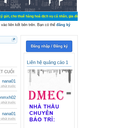
uê hàng hoá dịch vụ cá nhân, gia đình. Mua bán, ký gửi, cho thuê thiết bị hệ t
vào liên kết bên trên. Bạn có thể
đăng ký
Đăng nhập / Đăng ký
Liên hệ quảng cáo 1
ẾT CUỐI
nana01
 phút trước
enmxh02
 phút trước
nana01
 phút trước