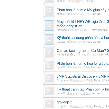
nana01
,
53 phút trước
,
Giao lưu
Phân bón lá humic Mỹ giúp cây p
nana01
,
Hôm nay lúc 15:14
,
Giao lưu
Máy thổi khí HEYWEL giá tốt – G
thống công trình
thaihoan
,
Hôm nay lúc 15:13
,
Máy móc thiết 
Kỹ thuật sử dụng phân bón lá hum
nana01
,
Hôm nay lúc 15:08
,
Giao lưu
Cần xe taxi – grab tại Cà Mau? G
Hà My Nghiêm
,
Hôm nay lúc 15:08
,
Liên kết
Phân bón lá humic hoa kỳ giúp c
nana01
,
Hôm nay lúc 15:01
,
Giao lưu
JMP Statistical Discovery JMP P
Drograms
,
Hôm nay lúc 15:01
,
Thông gió t
Kỹ thuật canh tác Phân bón lá hu
nana01
,
Hôm nay lúc 14:53
,
Giao lưu
grlweap 2
Drograms
,
Hôm nay lúc 14:48
,
Thông gió t