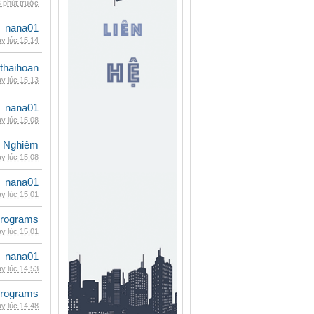
 phút trước
nana01
y lúc 15:14
thaihoan
y lúc 15:13
nana01
y lúc 15:08
 Nghiêm
y lúc 15:08
nana01
y lúc 15:01
rograms
y lúc 15:01
nana01
y lúc 14:53
rograms
y lúc 14:48