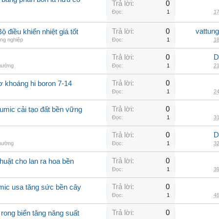
Trả lời:
0
Đọc:
1
17
Trả lời:
0
vattun
 điều khiển nhiệt giá tốt
ng nghiệp
Đọc:
1
18
Trả lời:
0
D
thường
Đọc:
1
21
Trả lời:
0
ơ khoáng hi boron 7-14
Đọc:
1
24
Trả lời:
0
umic cải tạo đất bền vững
Đọc:
1
31
Trả lời:
0
D
thường
Đọc:
1
32
Trả lời:
0
huật cho lan ra hoa bền
Đọc:
1
39
Trả lời:
0
mic usa tăng sức bền cây
Đọc:
1
45
Trả lời:
0
 rong biển tăng năng suất