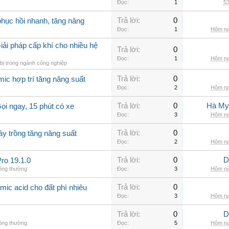
Đọc:
1
53
Trả lời:
0
hục hồi nhanh, tăng năng
Đọc:
1
Hôm na
iải pháp cấp khí cho nhiều hệ
Trả lời:
0
Đọc:
1
Hôm na
bị trong ngành công nghiệp
Trả lời:
0
ic hợp trí tăng năng suất
Đọc:
2
Hôm na
Trả lời:
0
Hà My
ọi ngay, 15 phút có xe
Đọc:
3
Hôm na
Trả lời:
0
ây trồng tăng năng suất
Đọc:
2
Hôm na
Trả lời:
0
D
ro 19.1.0
hông thường
Đọc:
3
Hôm na
Trả lời:
0
mic acid cho đất phì nhiêu
Đọc:
3
Hôm na
Trả lời:
0
D
hông thường
Đọc:
5
Hôm na