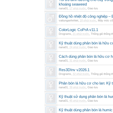
khoáng seaweed
nana01
,
17 phút trước
,
Giao lưu
Đồng hồ nhiệt độ công nghiệp – Bộ
vattunganhnhiet
,
18 phút trước
,
Máy móc cô
ColorLogic CoPrA v11.1
Drograms
,
21 phút trước
,
Thông gió thông 
Kỹ thuật dùng phân bón lá hữu c
nana01
,
24 phút trước
,
Giao lưu
Cách dùng phân bón lá hữu cơ h
nana01
,
31 phút trước
,
Giao lưu
Res3DInv v2026.1
Drograms
,
32 phút trước
,
Thông gió thông 
Phân bón lá hữu cơ cho lan: Kỹ t
nana01
,
39 phút trước
,
Giao lưu
Kỹ thuật sử dụng phân bón lá hu
nana01
,
45 phút trước
,
Giao lưu
Kỹ thuật dùng phân bón lá humic