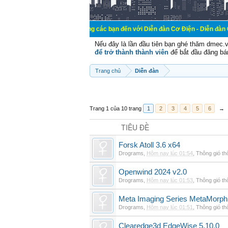
Chào mừng các bạn đến với Diễn đàn Cơ Điện - Diễn đàn Cơ điện là nơi 
Nếu đây là lần đầu tiên bạn ghé thăm dmec.
để trở thành thành viên
để bắt đầu đăng bá
Trang chủ
Diễn đàn
Trang 1 của 10 trang
1
2
3
4
5
6
→
TIÊU ĐỀ
Forsk Atoll 3.6 x64
Drograms
,
Hôm nay lúc 01:54
,
Thông gió t
Openwind 2024 v2.0
Drograms
,
Hôm nay lúc 01:53
,
Thông gió t
Meta Imaging Series MetaMorph
Drograms
,
Hôm nay lúc 01:51
,
Thông gió t
Clearedge3d EdgeWise 5.10.0