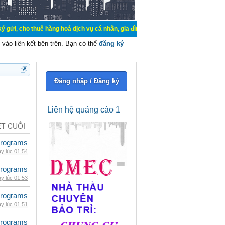
uê hàng hoá dịch vụ cá nhân, gia đình. Mua bán, ký gửi, cho thuê thiết bị hệ 
vào liên kết bên trên. Bạn có thể
đăng ký
Đăng nhập / Đăng ký
Liên hệ quảng cáo 1
ẾT CUỐI
rograms
y lúc 01:54
rograms
y lúc 01:53
rograms
y lúc 01:51
rograms