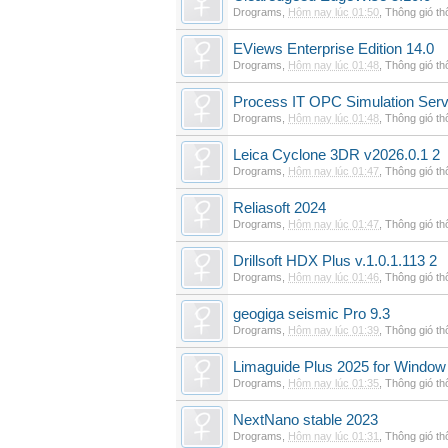
Drograms
,
Hôm nay lúc 01:50
,
Thông gió t
EViews Enterprise Edition 14.0
Drograms
,
Hôm nay lúc 01:48
,
Thông gió t
Process IT OPC Simulation Serv
Drograms
,
Hôm nay lúc 01:48
,
Thông gió t
Leica Cyclone 3DR v2026.0.1 2
Drograms
,
Hôm nay lúc 01:47
,
Thông gió t
Reliasoft 2024
Drograms
,
Hôm nay lúc 01:47
,
Thông gió t
Drillsoft HDX Plus v.1.0.1.113 2
Drograms
,
Hôm nay lúc 01:46
,
Thông gió t
geogiga seismic Pro 9.3
Drograms
,
Hôm nay lúc 01:39
,
Thông gió t
Limaguide Plus 2025 for Window
Drograms
,
Hôm nay lúc 01:35
,
Thông gió t
NextNano stable 2023
Drograms
,
Hôm nay lúc 01:31
,
Thông gió t