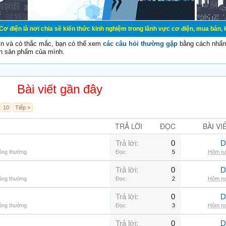
chia sẽ kiến thức kinh nghiệm trong lãnh vực cơ điện, mua bán, ký gửi, cho th
vn và có thắc mắc, bạn có thể xem
các câu hỏi thường gặp
bằng cách nhấn 
n sản phẩm của mình.
Bài viết gần đây
10
Tiếp >
TRẢ LỜI
ĐỌC
BÀI VI
Trả lời:
0
D
hông thường
Đọc:
5
Hôm na
Trả lời:
0
D
hông thường
Đọc:
2
Hôm na
Trả lời:
0
D
hông thường
Đọc:
3
Hôm na
Trả lời:
0
D