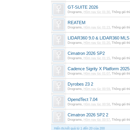
GT-SUITE 2026
Drograms
,
Hôm nay lúc 01:30
,
Thông gió t
REATEM
Drograms
,
Hôm nay lúc 01:23
,
Thông gió t
LIDAR360 9.0 & LIDAR360 MLS 
Drograms
,
Hôm nay lúc 01:20
,
Thông gió t
Cimatron 2026 SP2
Drograms
,
Hôm nay lúc 01:15
,
Thông gió t
Cadence Sigrity X Platform 2025
Drograms
,
Hôm nay lúc 01:07
,
Thông gió t
Dyrobes 23 2
Drograms
,
Hôm nay lúc 00:59
,
Thông gió t
OpendTect 7.04
Drograms
,
Hôm nay lúc 00:58
,
Thông gió t
Cimatron 2026 SP2 2
Drograms
,
Hôm nay lúc 00:57
,
Thông gió t
Hiển thị kết quả từ 1 đến 20 của 200