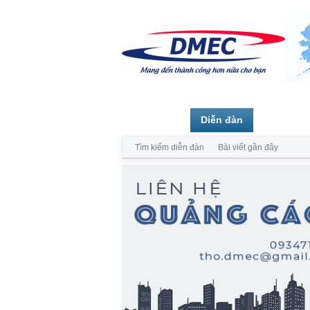
Trang chủ
Diễn đàn
Thành vi
Tìm kiếm diễn đàn
Bài viết gần đây