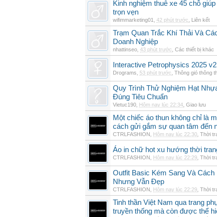
Kinh nghiệm thuê xe 45 chỗ giúp 
trọn vẹn
wifimmarketing01
,
42 phút trước
,
Liên kết
Trạm Quan Trắc Khí Thải Và Cá
Doanh Nghiệp
nhattinseo
,
43 phút trước
,
Các thiết bị khác
Interactive Petrophysics 2025 v2
Drograms
,
53 phút trước
,
Thông gió thông 
Quy Trình Thử Nghiệm Hạt Nhự
Đúng Tiêu Chuẩn
Vietuc190
,
Hôm nay lúc 22:34
,
Giao lưu
Một chiếc áo thun không chỉ là m
cách gửi gắm sự quan tâm đến 
CTRLFASHION
,
Hôm nay lúc 22:30
,
Thời t
Áo in chữ hot xu hướng thời tra
CTRLFASHION
,
Hôm nay lúc 22:29
,
Thời t
Outfit Basic Kém Sang Và Các
Nhưng Vẫn Đẹp
CTRLFASHION
,
Hôm nay lúc 22:29
,
Thời t
Tinh thần Việt Nam qua trang p
truyền thống mà còn được thể h