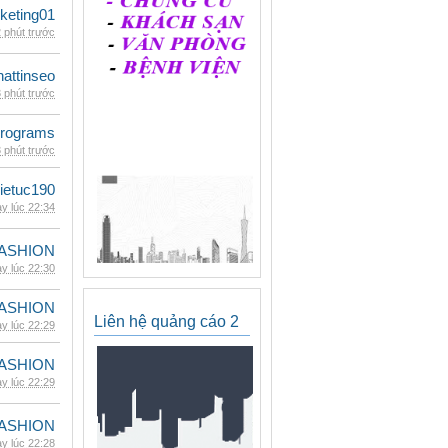
keting01
 phút trước
hattinseo
 phút trước
rograms
 phút trước
ietuc190
y lúc 22:34
ASHION
y lúc 22:30
ASHION
Liên hệ quảng cáo 2
y lúc 22:29
ASHION
y lúc 22:29
ASHION
y lúc 22:28