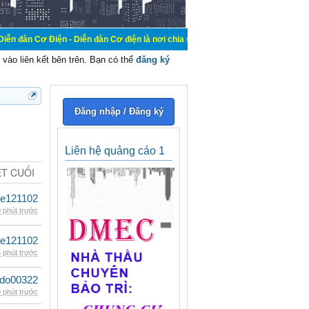
 - Diễn đàn Cơ điện là nơi chia sẽ kiến thức kinh nghiệm trong lãnh vực cơ đi
vào liên kết bên trên. Bạn có thể
đăng ký
Đăng nhập / Đăng ký
Liên hệ quảng cáo 1
ẾT CUỐI
le121102
 phút trước
le121102
 phút trước
ldo00322
 phút trước