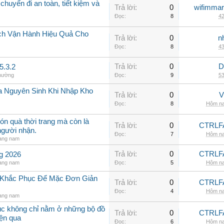
chuyến đi an toàn, tiết kiệm và
Trả lời:
0
wifimmar
Đọc:
8
42
ch Vận Hành Hiệu Quả Cho
Trả lời:
0
n
Đọc:
8
43
Trả lời:
0
D
5.3.2
thường
Đọc:
9
53
a Nguyên Sinh Khi Nhập Kho
Trả lời:
0
V
Đọc:
8
Hôm na
ón quà thời trang mà còn là
Trả lời:
0
CTRLF
người nhận.
Đọc:
7
Hôm na
rang nam
Trả lời:
0
CTRLF
ng 2026
rang nam
Đọc:
5
Hôm na
h Khắc Phục Để Mặc Đơn Giản
Trả lời:
0
CTRLF
Đọc:
4
Hôm na
rang nam
hục không chỉ nằm ở những bộ đồ
Trả lời:
0
CTRLF
iện qua
Đọc:
6
Hôm na