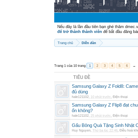
Nếu đây là lần đầu tiên bạn ghé thăm dmec.
để trở thành thành viên
để bắt đầu đăng bá
Trang chủ
Diễn đàn
Trang 1 của 10 trang
1
2
3
4
5
6
→
TIÊU ĐỀ
Samsung Galaxy Z Fold8: Camer
đủ dùng
hale121102
,
10 phút trước
,
Điện thoại
Samsung Galaxy Z Flip8 đạt chu
ổn không?
hale121102
,
25 phút trước
,
Điện thoại
Gấu Bông Quà Tặng Sinh Nhật
Huy Nguyen
,
Thứ ba lúc 22:46
,
Điều hoà kh