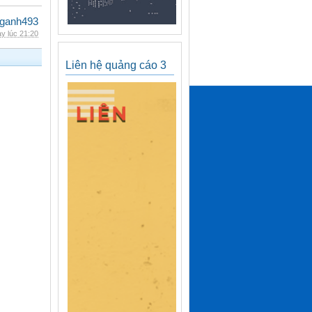
nganh493
y lúc 21:20
Liên hệ quảng cáo 3