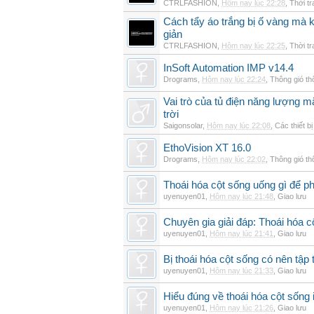
CTRLFASHION
,
Hôm nay lúc 22:28
,
Thời t
Cách tẩy áo trắng bị ố vàng mà 
giản
CTRLFASHION
,
Hôm nay lúc 22:25
,
Thời t
InSoft Automation IMP v14.4
Drograms
,
Hôm nay lúc 22:24
,
Thông gió t
Vai trò của tủ điện năng lượng mặ
trời
Saigonsolar
,
Hôm nay lúc 22:08
,
Các thiết b
EthoVision XT 16.0
Drograms
,
Hôm nay lúc 22:02
,
Thông gió t
Thoái hóa cột sống uống gì để p
uyenuyen01
,
Hôm nay lúc 21:48
,
Giao lưu
Chuyên gia giải đáp: Thoái hóa c
uyenuyen01
,
Hôm nay lúc 21:41
,
Giao lưu
Bị thoái hóa cột sống có nên tập
uyenuyen01
,
Hôm nay lúc 21:33
,
Giao lưu
Hiểu đúng về thoái hóa cột sống 
uyenuyen01
,
Hôm nay lúc 21:26
,
Giao lưu