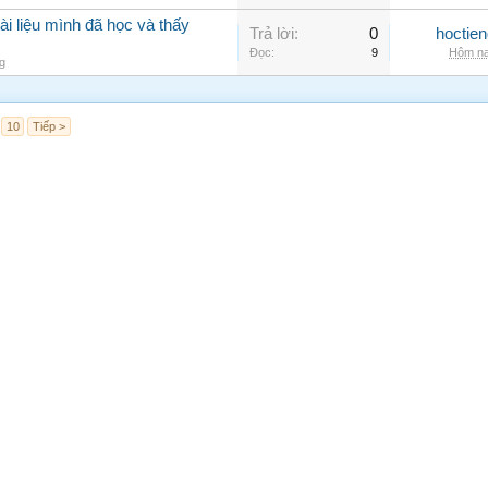
ài liệu mình đã học và thấy
Trả lời:
0
hoctie
Đọc:
9
Hôm na
g
10
Tiếp >