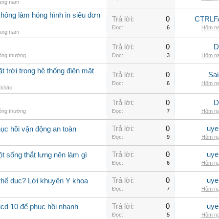
rang nam
không làm hỏng hình in siêu đơn
Trả lời:
0
CTRLF
Đọc:
6
Hôm na
rang nam
Trả lời:
0
D
hông thường
Đọc:
3
Hôm na
t trời trong hệ thống điện mặt
Trả lời:
0
Sai
Đọc:
6
Hôm na
ị khác
Trả lời:
0
D
hông thường
Đọc:
7
Hôm na
Trả lời:
0
uye
hục hồi vận động an toàn
Đọc:
9
Hôm na
Trả lời:
0
uye
ột sống thắt lưng nên làm gì
Đọc:
6
Hôm na
Trả lời:
0
uye
 thể dục? Lời khuyên Y khoa
Đọc:
7
Hôm na
Trả lời:
0
uye
icd 10 để phục hồi nhanh
Đọc:
5
Hôm na