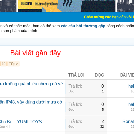
Chào mừng các bạn đến với Diễn đàn Cơ Điện
vn và có thắc mắc, bạn có thể xem
các câu hỏi thường gặp
bằng cách nhấn 
n sản phẩm của mình.
Bài viết gần đây
10
Tiếp >
TRẢ LỜI
ĐỌC
BÀI VI
a không quá nhiều nhưng có vẻ
Trả lời:
0
ha
Đọc:
1
10
ẩn IP48, vậy dùng dưới mưa có
Trả lời:
0
ha
Đọc:
5
25
Trả lời:
2
Rona
 Cho Bé – YUMI TOYS
ông khí
Đọc:
32
29