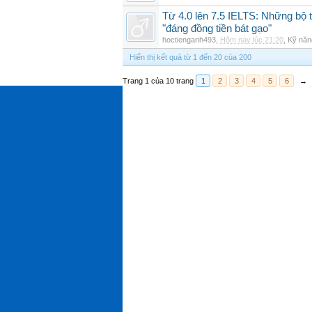
Từ 4.0 lên 7.5 IELTS: Những bộ t
"đáng đồng tiền bát gạo"
hoctienganh493
,
Hôm nay lúc 21:20
,
Kỹ năn
Hiển thị kết quả từ 1 đến 20 của 200
Trang 1 của 10 trang
1
2
3
4
5
6
→