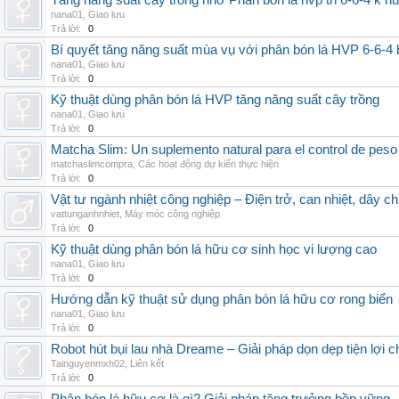
Tăng năng suất cây trồng nhờ Phân bón lá hvp tn 6-6-4 k h
nana01
,
Giao lưu
Trả lời:
0
Bí quyết tăng năng suất mùa vụ với phân bón lá HVP 6-6-4 
nana01
,
Giao lưu
Trả lời:
0
Kỹ thuật dùng phân bón lá HVP tăng năng suất cây trồng
nana01
,
Giao lưu
Trả lời:
0
Matcha Slim: Un suplemento natural para el control de peso
matchaslimcompra
,
Các hoạt động dự kiến thực hiện
Trả lời:
0
Vật tư ngành nhiệt công nghiệp – Điện trở, can nhiệt, dây ch
vattunganhnhiet
,
Máy móc công nghiệp
Trả lời:
0
Kỹ thuật dùng phân bón lá hữu cơ sinh học vi lượng cao
nana01
,
Giao lưu
Trả lời:
0
Hướng dẫn kỹ thuật sử dụng phân bón lá hữu cơ rong biển
nana01
,
Giao lưu
Trả lời:
0
Robot hút bụi lau nhà Dreame – Giải pháp dọn dẹp tiện lợi ch
Tainguyenmxh02
,
Liên kết
Trả lời:
0