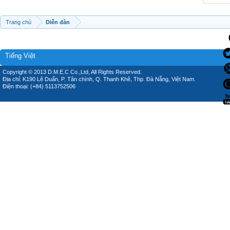
Trang chủ
Diễn đàn
Tiếng Việt
Copyright © 2013 D.M.E.C Co.,Ltd, All Rights Reserved.
Địa chỉ: K190 Lê Duẩn, P. Tân chính, Q. Thanh Khê, Thp. Đà Nẵng, Việt Nam.
Điện thoại: (+84) 5113752506