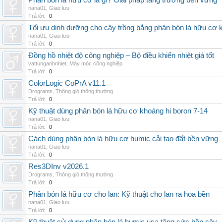
Phân bón lá hữu cơ là gì? Giải pháp tăng trưởng bền vững
nana01
,
Giao lưu
Trả lời:
0
Tối ưu dinh dưỡng cho cây trồng bằng phân bón lá hữu cơ
nana01
,
Giao lưu
Trả lời:
0
Đồng hồ nhiệt độ công nghiệp – Bộ điều khiển nhiệt giá tốt
vattunganhnhiet
,
Máy móc công nghiệp
Trả lời:
0
ColorLogic CoPrA v11.1
Drograms
,
Thông gió thông thường
Trả lời:
0
Kỹ thuật dùng phân bón lá hữu cơ khoáng hi boron 7-14
nana01
,
Giao lưu
Trả lời:
0
Cách dùng phân bón lá hữu cơ humic cải tạo đất bền vững
nana01
,
Giao lưu
Trả lời:
0
Res3DInv v2026.1
Drograms
,
Thông gió thông thường
Trả lời:
0
Phân bón lá hữu cơ cho lan: Kỹ thuật cho lan ra hoa bền
nana01
,
Giao lưu
Trả lời:
0