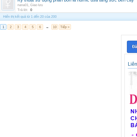
Kỹ thuật sử dụng phân bón lá humic usa tăng sức bền cây
nana01
,
Giao lưu
Trả lời:
0
Hiển thị kết quả từ 1 đến 20 của 200
1
2
3
4
5
6
→
10
Tiếp >
Đă
Liê