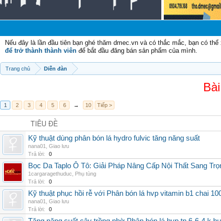
Nếu đây là lần đầu tiên bạn ghé thăm dmec.vn và có thắc mắc, bạn có th
để trở thành thành viên
để bắt đầu đăng bán sản phẩm của mình.
Trang chủ
Diễn đàn
Bài
1
2
3
4
5
6
→
10
Tiếp >
TIÊU ĐỀ
Kỹ thuật dùng phân bón lá hydro fulvic tăng năng suất
nana01
,
Giao lưu
Trả lời:
0
Bọc Da Taplo Ô Tô: Giải Pháp Nâng Cấp Nội Thất Sang Trọ
1cargaragethuduc
,
Phụ tùng
Trả lời:
0
Kỹ thuật phục hồi rễ với Phân bón lá hvp vitamin b1 chai 10
nana01
,
Giao lưu
Trả lời:
0