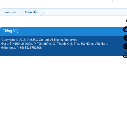
Trang chủ
Diễn đàn
Tiếng Việt
Copyright © 2013 D.M.E.C Co.,Ltd, All Rights Reserved.
Địa chỉ: K190 Lê Duẩn, P. Tân chính, Q. Thanh Khê, Thp. Đà Nẵng, Việt Nam.
Điện thoại: (+84) 5113752506