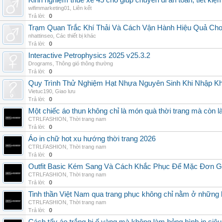
Kinh nghiệm thuê xe 45 chỗ giúp chuyến đi an toàn, tiết kiệ
wifimmarketing01
,
Liên kết
Trả lời:
0
Trạm Quan Trắc Khí Thải Và Cách Vận Hành Hiệu Quả Ch
nhattinseo
,
Các thiết bị khác
Trả lời:
0
Interactive Petrophysics 2025 v25.3.2
Drograms
,
Thông gió thông thường
Trả lời:
0
Quy Trình Thử Nghiệm Hạt Nhựa Nguyên Sinh Khi Nhập K
Vietuc190
,
Giao lưu
Trả lời:
0
Một chiếc áo thun không chỉ là món quà thời trang mà còn 
CTRLFASHION
,
Thời trang nam
Trả lời:
0
Áo in chữ hot xu hướng thời trang 2026
CTRLFASHION
,
Thời trang nam
Trả lời:
0
Outfit Basic Kém Sang Và Cách Khắc Phục Để Mặc Đơn 
CTRLFASHION
,
Thời trang nam
Trả lời:
0
Tinh thần Việt Nam qua trang phục không chỉ nằm ở những 
CTRLFASHION
,
Thời trang nam
Trả lời:
0