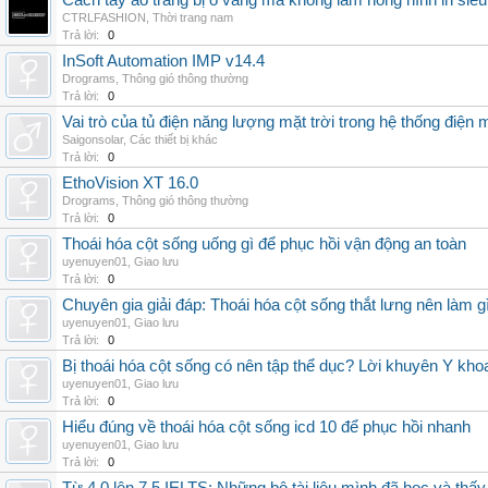
Cách tẩy áo trắng bị ố vàng mà không làm hỏng hình in siêu
CTRLFASHION
,
Thời trang nam
Trả lời:
0
InSoft Automation IMP v14.4
Drograms
,
Thông gió thông thường
Trả lời:
0
Vai trò của tủ điện năng lượng mặt trời trong hệ thống điện m
Saigonsolar
,
Các thiết bị khác
Trả lời:
0
EthoVision XT 16.0
Drograms
,
Thông gió thông thường
Trả lời:
0
Thoái hóa cột sống uống gì để phục hồi vận động an toàn
uyenuyen01
,
Giao lưu
Trả lời:
0
Chuyên gia giải đáp: Thoái hóa cột sống thắt lưng nên làm g
uyenuyen01
,
Giao lưu
Trả lời:
0
Bị thoái hóa cột sống có nên tập thể dục? Lời khuyên Y kho
uyenuyen01
,
Giao lưu
Trả lời:
0
Hiểu đúng về thoái hóa cột sống icd 10 để phục hồi nhanh
uyenuyen01
,
Giao lưu
Trả lời:
0