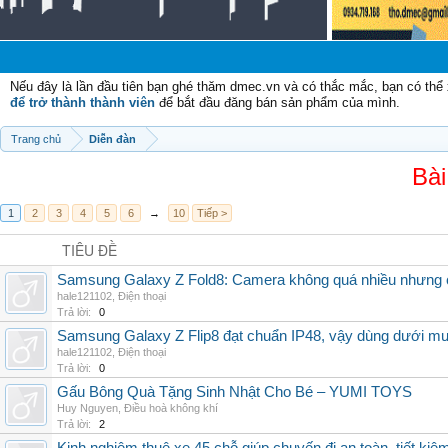
Nếu đây là lần đầu tiên bạn ghé thăm dmec.vn và có thắc mắc, bạn có th
để trở thành thành viên
để bắt đầu đăng bán sản phẩm của mình.
Trang chủ
Diễn đàn
Bài
1
2
3
4
5
6
→
10
Tiếp >
TIÊU ĐỀ
Samsung Galaxy Z Fold8: Camera không quá nhiều nhưng 
hale121102
,
Điện thoại
Trả lời:
0
Samsung Galaxy Z Flip8 đạt chuẩn IP48, vậy dùng dưới m
hale121102
,
Điện thoại
Trả lời:
0
Gấu Bông Quà Tặng Sinh Nhật Cho Bé – YUMI TOYS
Huy Nguyen
,
Điều hoà không khí
Trả lời:
2