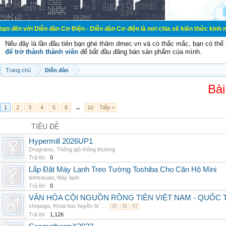
iễn đàn Cơ Điện - Diễn đàn Cơ điện là nơi chia sẽ kiến thức kinh nghiệm trong
Nếu đây là lần đầu tiên bạn ghé thăm dmec.vn và có thắc mắc, bạn có th
để trở thành thành viên
để bắt đầu đăng bán sản phẩm của mình.
Trang chủ
Diễn đàn
Bài
1
2
3
4
5
6
→
10
Tiếp >
TIÊU ĐỀ
Hypermill 2026UP1
Drograms
,
Thông gió thông thường
Trả lời:
0
Lắp Đặt Máy Lạnh Treo Tường Toshiba Cho Căn Hộ Mini
tinhtrieuan
,
Máy lạnh
Trả lời:
0
VĂN HÓA CỘI NGUỒN RỒNG TIÊN VIỆT NAM - QUỐ
shopoga
,
Khoa học huyền bí
...
55
56
57
Trả lời:
1,126