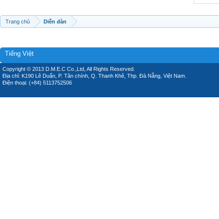
Trang chủ
Diễn đàn
Tiếng Việt
Copyright © 2013 D.M.E.C Co.,Ltd, All Rights Reserved.
Địa chỉ: K190 Lê Duẩn, P. Tân chính, Q. Thanh Khê, Thp. Đà Nẵng, Việt Nam.
Điện thoại: (+84) 5113752506