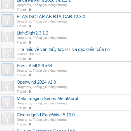
Leica PinPoint 2026 v4.2.1 2
Drograms
,
Thông gió thông thường
Trả lời:
0
ETAS ISOLAR AB RTA-CAR 12.3.0
Drograms
,
Thông gió thông thường
Trả lời:
0
LightSight2.3.1 2
Drograms
,
Thông gió thông thường
Trả lời:
0
Tìm hiểu về van thủy lực HT và đặc điểm của nó
khatran
,
Ẩm thực
Trả lời:
0
Forsk Atoll 3.6 x64
Drograms
,
Thông gió thông thường
Trả lời:
0
Openwind 2024 v2.0
Drograms
,
Thông gió thông thường
Trả lời:
0
Meta Imaging Series MetaMorph
Drograms
,
Thông gió thông thường
Trả lời:
0
Clearedge3d EdgeWise 5.10.0
Drograms
,
Thông gió thông thường
Trả lời:
0