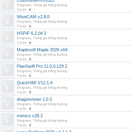
CosmothermX2022
Drograms
,
Thông gió thông thường
Trả lời:
0
WiseCAM v2.8.0
Drograms
,
Thông gió thông thường
Trả lời:
0
HSPiP 6.2.04 2
Drograms
,
Thông gió thông thường
Trả lời:
0
Maplesoft Maple 2026 x64
Drograms
,
Thông gió thông thường
Trả lời:
0
PlanSwift Pro 11.0.0.129 2
Drograms
,
Thông gió thông thường
Trả lời:
0
QuickHMI V12.1.4
Drograms
,
Thông gió thông thường
Trả lời:
0
dragonvision 1.0 2
Drograms
,
Thông gió thông thường
Trả lời:
0
mimics v28 2
Drograms
,
Thông gió thông thường
Trả lời:
0