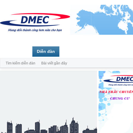
Trang chủ
Diễn đàn
Thành viên
Tìm kiếm diễn đàn
Bài viết gần đây