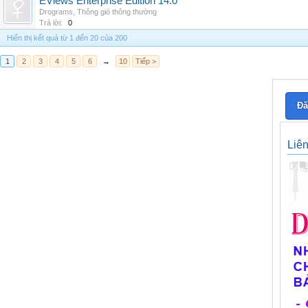
EViews Enterprise Edition 14.0
Drograms
,
Thông gió thông thường
Trả lời:
0
Hiển thị kết quả từ 1 đến 20 của 200
1
2
3
4
5
6
→
10
Tiếp >
Đă
Liê