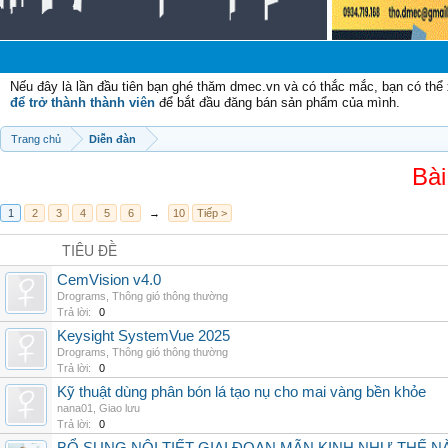
Nếu đây là lần đầu tiên bạn ghé thăm dmec.vn và có thắc mắc, bạn có th
để trở thành thành viên
để bắt đầu đăng bán sản phẩm của mình.
Trang chủ
Diễn đàn
Bài
1
2
3
4
5
6
→
10
Tiếp >
TIÊU ĐỀ
CemVision v4.0
Drograms
,
Thông gió thông thường
Trả lời:
0
Keysight SystemVue 2025
Drograms
,
Thông gió thông thường
Trả lời:
0
Kỹ thuật dùng phân bón lá tạo nụ cho mai vàng bền khỏe
nana01
,
Giao lưu
Trả lời:
0