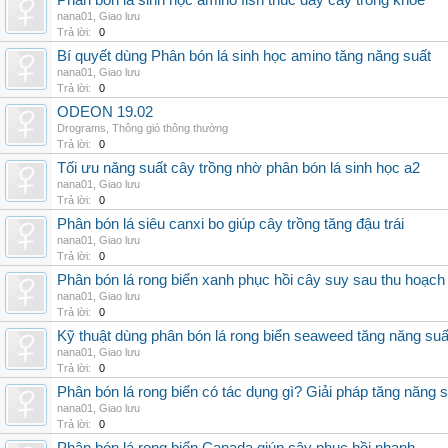
Phân bón lá sinh học amino fish thúc đẩy cây trồng khỏe
nana01
,
Giao lưu
Trả lời:
0
Bí quyết dùng Phân bón lá sinh học amino tăng năng suất
nana01
,
Giao lưu
Trả lời:
0
ODEON 19.02
Drograms
,
Thông gió thông thường
Trả lời:
0
Tối ưu năng suất cây trồng nhờ phân bón lá sinh học a2
nana01
,
Giao lưu
Trả lời:
0
Phân bón lá siêu canxi bo giúp cây trồng tăng đậu trái
nana01
,
Giao lưu
Trả lời:
0
Phân bón lá rong biển xanh phục hồi cây suy sau thu hoạch
nana01
,
Giao lưu
Trả lời:
0
Kỹ thuật dùng phân bón lá rong biển seaweed tăng năng suấ
nana01
,
Giao lưu
Trả lời:
0
Phân bón lá rong biển có tác dụng gì? Giải pháp tăng năng 
nana01
,
Giao lưu
Trả lời:
0