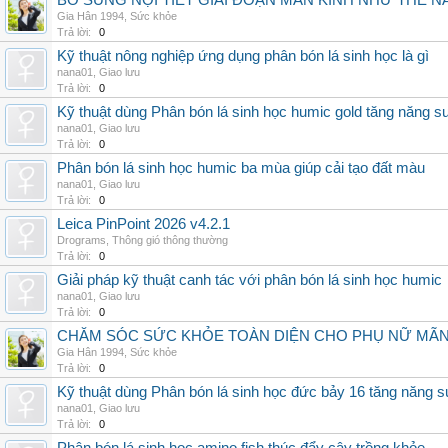
BỔ SUNG NỘI TIẾT GIAI ĐOẠN MÃN KINH NHƯ THẾ 
Gia Hân 1994
,
Sức khỏe
Trả lời:
0
Kỹ thuật nông nghiệp ứng dụng phân bón lá sinh học là gì
nana01
,
Giao lưu
Trả lời:
0
Kỹ thuật dùng Phân bón lá sinh học humic gold tăng năng s
nana01
,
Giao lưu
Trả lời:
0
Phân bón lá sinh học humic ba mùa giúp cải tạo đất màu
nana01
,
Giao lưu
Trả lời:
0
Leica PinPoint 2026 v4.2.1
Drograms
,
Thông gió thông thường
Trả lời:
0
Giải pháp kỹ thuật canh tác với phân bón lá sinh học humic
nana01
,
Giao lưu
Trả lời:
0
CHĂM SÓC SỨC KHỎE TOÀN DIỆN CHO PHỤ NỮ MÃN 
Gia Hân 1994
,
Sức khỏe
Trả lời:
0
Kỹ thuật dùng Phân bón lá sinh học đức bảy 16 tăng năng s
nana01
,
Giao lưu
Trả lời:
0