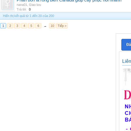
Phân bón lá rong biển Canada giúp cây phục hồi nhanh
nana01
,
Giao lưu
Trả lời:
0
Hiển thị kết quả từ 1 đến 20 của 200
1
2
3
4
5
6
→
10
Tiếp >
Đă
Liê