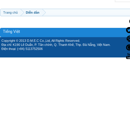
Trang chủ
Diễn đàn
Tiếng Việt
Copyright © 2013 D.M.E.C Co.,Ltd, All Rights Reserved.
Địa chỉ: K190 Lê Duẩn, P. Tân chính, Q. Thanh Khê, Thp. Đà Nẵng, Việt Nam.
Điện thoại: (+84) 5113752506