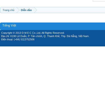
Trang chủ
Diễn đàn
Tiếng Việt
Copyright © 2013 D.M.E.C Co.,Ltd, All Rights Reserved.
Địa chỉ: K190 Lê Duẩn, P. Tân chính, Q. Thanh Khê, Thp. Đà Nẵng, Việt Nam.
Điện thoại: (+84) 5113752506