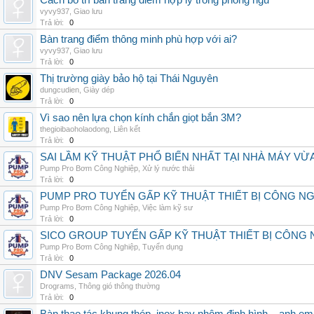
Cách bố trí bàn trang điểm hợp lý trong phòng ngủ
vyvy937
,
Giao lưu
Trả lời:
0
Bàn trang điểm thông minh phù hợp với ai?
vyvy937
,
Giao lưu
Trả lời:
0
Thị trường giày bảo hộ tại Thái Nguyên
dungcudien
,
Giày dép
Trả lời:
0
Vì sao nên lựa chọn kính chắn giọt bắn 3M?
thegioibaoholaodong
,
Liên kết
Trả lời:
0
SAI LẦM KỸ THUẬT PHỔ BIẾN NHẤT TẠI NHÀ MÁY VỪ
Pump Pro Bơm Công Nghiệp
,
Xử lý nước thải
Trả lời:
0
PUMP PRO TUYỂN GẤP KỸ THUẬT THIẾT BỊ CÔNG N
Pump Pro Bơm Công Nghiệp
,
Việc làm kỹ sư
Trả lời:
0
SICO GROUP TUYỂN GẤP KỸ THUẬT THIẾT BỊ CÔNG 
Pump Pro Bơm Công Nghiệp
,
Tuyển dụng
Trả lời:
0
DNV Sesam Package 2026.04
Drograms
,
Thông gió thông thường
Trả lời:
0