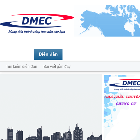
Trang chủ
Diễn đàn
Thành viên
Tìm kiếm diễn đàn
Bài viết gần đây