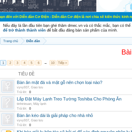
ễn đàn Cơ Điện - Diễn đàn Cơ điện là nơi chia sẽ kiến thức kinh nghiệm trong 
Nếu đây là lần đầu tiên bạn ghé thăm dmec.vn và có thắc mắc, bạn có th
để trở thành thành viên
để bắt đầu đăng bán sản phẩm của mình.
Trang chủ
Diễn đàn
Bài
1
2
3
4
5
6
→
10
Tiếp >
TIÊU ĐỀ
Bàn ăn mặt đá và mặt gỗ nên chọn loại nào?
vyvy937
,
Giao lưu
Trả lời:
0
Lắp Đặt Máy Lạnh Treo Tường Toshiba Cho Phòng Ăn
tinhtrieuan
,
Máy lạnh
Trả lời:
0
Bàn ăn kéo dài là giải pháp cho nhà nhỏ
vyvy937
,
Giao lưu
Trả lời:
0