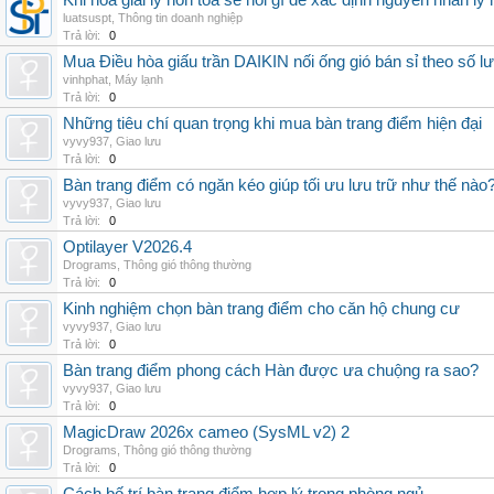
Khi hòa giải ly hôn tòa sẽ hỏi gì để xác định nguyên nhân ly
luatsuspt
,
Thông tin doanh nghiệp
Trả lời:
0
Mua Điều hòa giấu trần DAIKIN nối ống gió bán sỉ theo số lượ
vinhphat
,
Máy lạnh
Trả lời:
0
Những tiêu chí quan trọng khi mua bàn trang điểm hiện đại
vyvy937
,
Giao lưu
Trả lời:
0
Bàn trang điểm có ngăn kéo giúp tối ưu lưu trữ như thế nào
vyvy937
,
Giao lưu
Trả lời:
0
Optilayer V2026.4
Drograms
,
Thông gió thông thường
Trả lời:
0
Kinh nghiệm chọn bàn trang điểm cho căn hộ chung cư
vyvy937
,
Giao lưu
Trả lời:
0
Bàn trang điểm phong cách Hàn được ưa chuộng ra sao?
vyvy937
,
Giao lưu
Trả lời:
0
MagicDraw 2026x cameo (SysML v2) 2
Drograms
,
Thông gió thông thường
Trả lời:
0