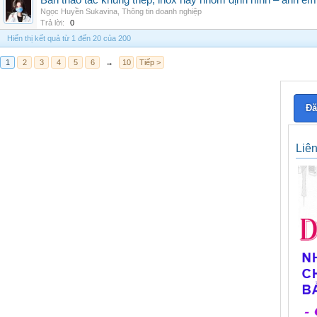
Bàn thao tác khung thép, inox hay nhôm định hình – anh e
Ngọc Huyền Sukavina
,
Thông tin doanh nghiệp
Trả lời:
0
Hiển thị kết quả từ 1 đến 20 của 200
1
2
3
4
5
6
→
10
Tiếp >
Đă
Liê