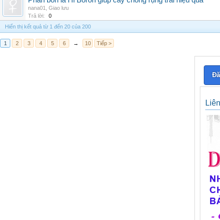
Phân bón lá Hi Boron giúp cây chống rụng trái hiệu quả
nana01
,
Giao lưu
Trả lời:
0
Hiển thị kết quả từ 1 đến 20 của 200
1
2
3
4
5
6
→
10
Tiếp >
Đă
Liê