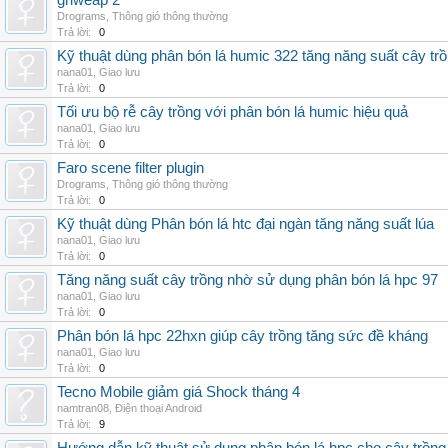
grlweap 2
Drograms
,
Thông gió thông thường
Trả lời:
0
Kỹ thuật dùng phân bón lá humic 322 tăng năng suất cây tr
nana01
,
Giao lưu
Trả lời:
0
Tối ưu bộ rễ cây trồng với phân bón lá humic hiệu quả
nana01
,
Giao lưu
Trả lời:
0
Faro scene filter plugin
Drograms
,
Thông gió thông thường
Trả lời:
0
Kỹ thuật dùng Phân bón lá htc đại ngàn tăng năng suất lúa
nana01
,
Giao lưu
Trả lời:
0
Tăng năng suất cây trồng nhờ sử dụng phân bón lá hpc 97
nana01
,
Giao lưu
Trả lời:
0
Phân bón lá hpc 22hxn giúp cây trồng tăng sức đề kháng
nana01
,
Giao lưu
Trả lời:
0
Tecno Mobile giảm giá Shock tháng 4
namtran08
,
Điện thoại Android
Trả lời:
9