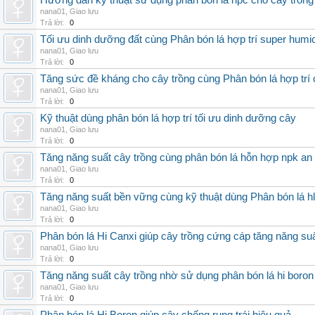
Hướng dẫn kỹ thuật sử dụng phân bón lá hpc cho cây trồng
nana01
,
Giao lưu
Trả lời:
0
Tối ưu dinh dưỡng đất cùng Phân bón lá hợp trí super humi
nana01
,
Giao lưu
Trả lời:
0
Tăng sức đề kháng cho cây trồng cùng Phân bón lá hợp trí 
nana01
,
Giao lưu
Trả lời:
0
Kỹ thuật dùng phân bón lá hợp trí tối ưu dinh dưỡng cây
nana01
,
Giao lưu
Trả lời:
0
Tăng năng suất cây trồng cùng phân bón lá hỗn hợp npk an
nana01
,
Giao lưu
Trả lời:
0
Tăng năng suất bền vững cùng kỹ thuật dùng Phân bón lá h
nana01
,
Giao lưu
Trả lời:
0
Phân bón lá Hi Canxi giúp cây trồng cứng cáp tăng năng su
nana01
,
Giao lưu
Trả lời:
0
Tăng năng suất cây trồng nhờ sử dụng phân bón lá hi boron
nana01
,
Giao lưu
Trả lời:
0