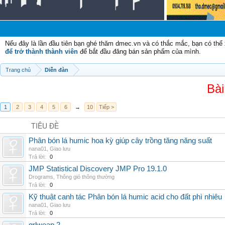
Nếu đây là lần đầu tiên bạn ghé thăm dmec.vn và có thắc mắc, bạn có th
để trở thành thành viên
để bắt đầu đăng bán sản phẩm của mình.
Trang chủ
Diễn đàn
Bài
1
2
3
4
5
6
→
10
Tiếp >
TIÊU ĐỀ
Phân bón lá humic hoa kỳ giúp cây trồng tăng năng suất
nana01
,
Giao lưu
Trả lời:
0
JMP Statistical Discovery JMP Pro 19.1.0
Drograms
,
Thông gió thông thường
Trả lời:
0
Kỹ thuật canh tác Phân bón lá humic acid cho đất phì nhiêu
nana01
,
Giao lưu
Trả lời:
0