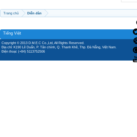
Trang chủ
Diễn đàn
Tiếng Việt
Copyright © 2013 D.M.E.C Co.,Ltd, All Rights Reserved.
Địa chỉ: K190 Lê Duẩn, P. Tân chính, Q. Thanh Khê, Thp. Đà Nẵng, Việt Nam.
Điện thoại: (+84) 5113752506