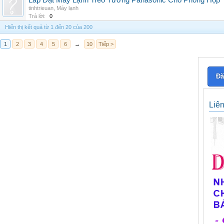
Lắp Đặt Máy Lạnh Treo Tường Panasonic Cho Phòng Họp
tinhtrieuan
,
Máy lạnh
Trả lời:
0
Hiển thị kết quả từ 1 đến 20 của 200
1
2
3
4
5
6
→
10
Tiếp >
Đă
Liê