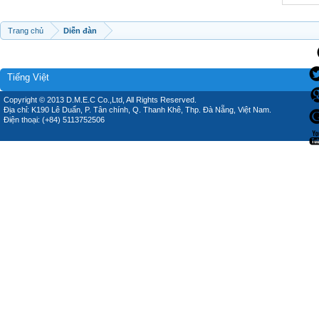
Trang chủ
Diễn đàn
Tiếng Việt
Copyright © 2013 D.M.E.C Co.,Ltd, All Rights Reserved.
Địa chỉ: K190 Lê Duẩn, P. Tân chính, Q. Thanh Khê, Thp. Đà Nẵng, Việt Nam.
Điện thoại: (+84) 5113752506