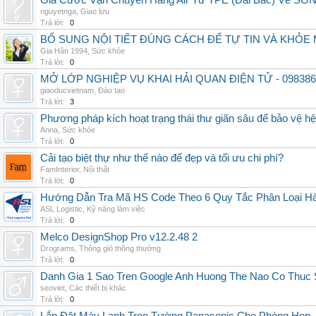
Giá Cước Vận Chuyển Hàng Air Từ TPE (Đài Bắc) Về SG
nguyetnga
,
Giao lưu
Trả lời:
0
BỔ SUNG NỘI TIẾT ĐÚNG CÁCH ĐỂ TỰ TIN VÀ KHỎE 
Gia Hân 1994
,
Sức khỏe
Trả lời:
0
MỞ LỚP NGHIỆP VỤ KHAI HẢI QUAN ĐIỆN TỬ - 098386
giaoducvietnam
,
Đào tạo
Trả lời:
3
Phương pháp kích hoạt trạng thái thư giãn sâu để bảo vệ h
Anna
,
Sức khỏe
Trả lời:
0
Cải tạo biệt thự như thế nào để đẹp và tối ưu chi phí?
FamInterior
,
Nội thất
Trả lời:
0
Hướng Dẫn Tra Mã HS Code Theo 6 Quy Tắc Phân Loại H
ASL Logistic
,
Kỹ năng làm việc
Trả lời:
0
Melco DesignShop Pro v12.2.48 2
Drograms
,
Thông gió thông thường
Trả lời:
0
Danh Gia 1 Sao Tren Google Anh Huong The Nao Co Thuc
seoviet
,
Các thiết bị khác
Trả lời:
0