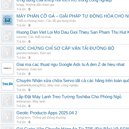
Ứng dụng của khớp nối xích KC trong công nghiệp
longg
,
Hướng dẫn tham gia
Trả lời:
0
MÁY PHÂN CỠ GÀ – GIẢI PHÁP TỰ ĐỘNG HÓA CHO N
Thiết bị Hoàng Nam
,
Các đồ gia dụng khác
Trả lời:
0
Huong Dan Viet Loi Mo Dau Gioi Thieu San Pham Thu Hut
seoviet
,
Các thiết bị khác
Trả lời:
0
HỌC CHỨNG CHỈ SƠ CẤP VẬN TẢI ĐƯỜNG BỘ
giaoducvietnam
,
Đào tạo
Trả lời:
3
Giai ma cac thuat ngu Google Ads tu A den Z de hieu nhat
danaseo
,
Giao lưu
Trả lời:
0
Chuyên Nhận sửa chữa Servo tất cả các hãng trên toàn quốc,
suathietbitudong3011
,
Máy móc công nghiệp
Trả lời:
0
Lắp Đặt Máy Lạnh Treo Tường Toshiba Cho Phòng Ngủ
tinhtrieuan
,
Máy lạnh
Trả lời:
0
Geotic Products Apps 2025.04 2
Drograms
,
Thông gió thông thường
Trả lời:
0