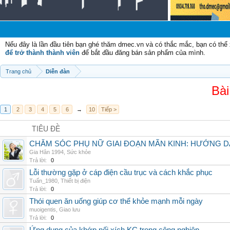
Chào
Nếu đây là lần đầu tiên bạn ghé thăm dmec.vn và có thắc mắc, bạn có th
để trở thành thành viên
để bắt đầu đăng bán sản phẩm của mình.
Trang chủ
Diễn đàn
Bài
1
2
3
4
5
6
→
10
Tiếp >
TIÊU ĐỀ
CHĂM SÓC PHỤ NỮ GIAI ĐOẠN MÃN KINH: HƯỚNG 
Gia Hân 1994
,
Sức khỏe
Trả lời:
0
Lỗi thường gặp ở cáp điện cầu trục và cách khắc phục
Tuấn_1980
,
Thiết bị điện
Trả lời:
0
Thói quen ăn uống giúp cơ thể khỏe mạnh mỗi ngày
muoigentis
,
Giao lưu
Trả lời:
0