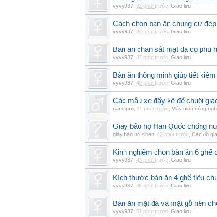
vyvy937
,
32 phút trước
,
Giao lưu
Cách chọn bàn ăn chung cư đẹp 
vyvy937
,
34 phút trước
,
Giao lưu
Bàn ăn chân sắt mặt đá có phù 
vyvy937
,
37 phút trước
,
Giao lưu
Bàn ăn thông minh giúp tiết kiệm
vyvy937
,
40 phút trước
,
Giao lưu
Các mẫu xe đẩy kệ để chuôi gi
namnpro
,
41 phút trước
,
Máy móc công ngh
Giày bảo hộ Hàn Quốc chống n
giày bảo hộ ziben
,
42 phút trước
,
Các đồ gi
Kinh nghiệm chọn bàn ăn 6 ghế 
vyvy937
,
43 phút trước
,
Giao lưu
Kích thước bàn ăn 4 ghế tiêu ch
vyvy937
,
46 phút trước
,
Giao lưu
Bàn ăn mặt đá và mặt gỗ nên chọ
vyvy937
,
51 phút trước
,
Giao lưu