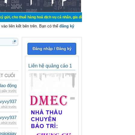
uê hàng hoá dịch vụ cá nhân, gia đình. Mua bán, ký gửi, cho thuê thiết bị hệ 
vào liên kết bên trên. Bạn có thể
đăng ký
Đăng nhập / Đăng ký
Liên hệ quảng cáo 1
ẾT CUỐI
 lao động
i giây trước
vyvy937
 phút trước
vyvy937
 phút trước
egioigiay