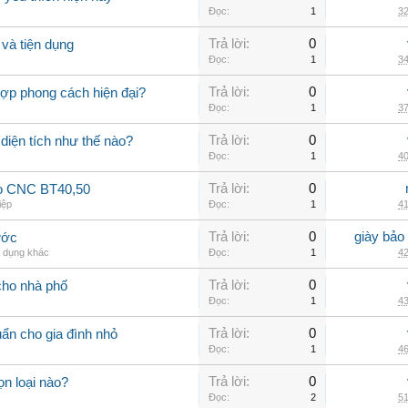
Đọc:
1
32
Trả lời:
0
và tiện dụng
Đọc:
1
34
Trả lời:
0
hợp phong cách hiện đại?
Đọc:
1
37
Trả lời:
0
 diện tích như thế nào?
Đọc:
1
40
Trả lời:
0
ao CNC BT40,50
iệp
Đọc:
1
41
Trả lời:
0
giày bảo
ước
a dụng khác
Đọc:
1
42
Trả lời:
0
cho nhà phố
Đọc:
1
43
Trả lời:
0
uẩn cho gia đình nhỏ
Đọc:
1
46
Trả lời:
0
n loại nào?
Đọc:
2
51