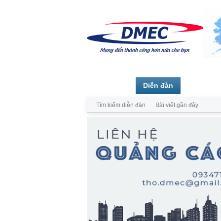
Trang chủ
Diễn đàn
Thành vi
Tìm kiếm diễn đàn
Bài viết gần đây