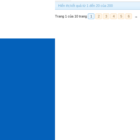
Hiển thị kết quả từ 1 đến 20 của 200
Trang 1 của 10 trang
1
2
3
4
5
6
→