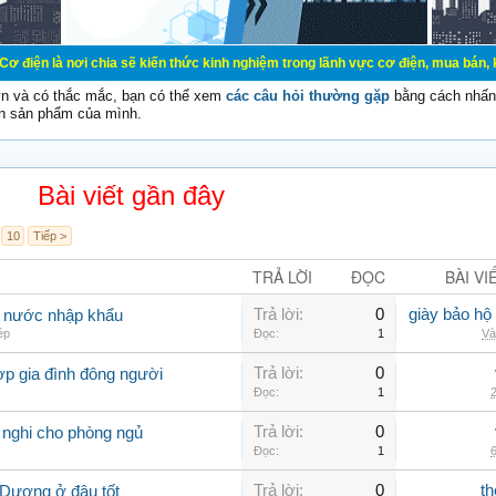
chia sẽ kiến thức kinh nghiệm trong lãnh vực cơ điện, mua bán, ký gửi, cho th
vn và có thắc mắc, bạn có thể xem
các câu hỏi thường gặp
bằng cách nhấn 
n sản phẩm của mình.
Bài viết gần đây
10
Tiếp >
TRẢ LỜI
ĐỌC
BÀI VI
Trả lời:
0
giày bảo hộ
g nước nhập khẩu
ép
Đọc:
1
Và
Trả lời:
0
ợp gia đình đông người
Đọc:
1
2
Trả lời:
0
 nghi cho phòng ngủ
Đọc:
1
6
Trả lời:
0
th
 Dương ở đâu tốt