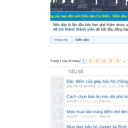
Chào mừng các bạn đến với Diễn đàn Cơ Điện - Diễn đàn Cơ điện là nơi 
Nếu đây là lần đầu tiên bạn ghé thăm dmec.
để trở thành thành viên
để bắt đầu đăng bá
Trang chủ
Diễn đàn
Trang 1 của 10 trang
1
2
3
4
5
6
→
TIÊU ĐỀ
Đặc điểm của giày bảo hộ chốn
giày bảo hộ lao động
,
Vài giây trước
,
Giày d
Cách chọn bàn ăn kéo dài phù h
vyvy937
,
2 phút trước
,
Giao lưu
Mẹo mua bàn trang điểm led tiện
vyvy937
,
6 phút trước
,
Giao lưu
Mua giày bảo hộ Jogger tại Bình