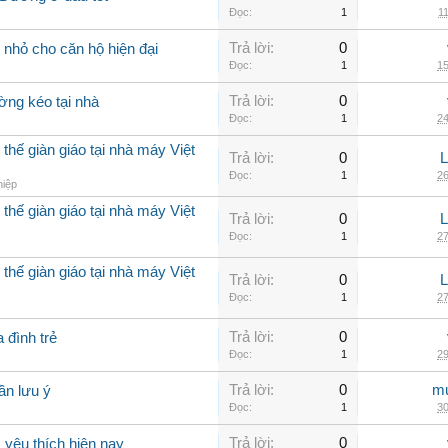
Đọc:
1
11
Trả lời:
0
nhỏ cho căn hộ hiện đại
Đọc:
1
15
Trả lời:
0
ờng kéo tại nhà
Đọc:
1
24
thế giàn giáo tại nhà máy Việt
Trả lời:
0
Đọc:
1
26
hiệp
thế giàn giáo tại nhà máy Việt
Trả lời:
0
Đọc:
1
27
thế giàn giáo tại nhà máy Việt
Trả lời:
0
Đọc:
1
27
Trả lời:
0
 đình trẻ
Đọc:
1
29
Trả lời:
0
mu
ần lưu ý
Đọc:
1
30
Trả lời:
0
yêu thích hiện nay