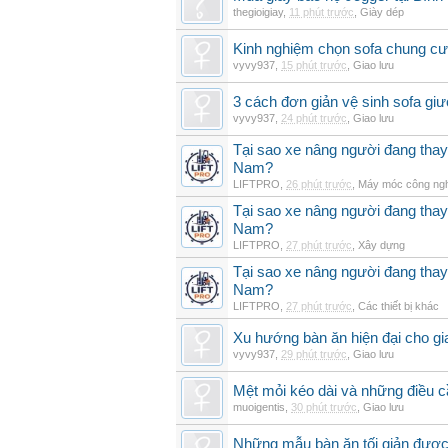
thegioigiay
,
11 phút trước
,
Giày dép
Kinh nghiệm chọn sofa chung cư 
vyvy937
,
15 phút trước
,
Giao lưu
3 cách đơn giản vệ sinh sofa giư
vyvy937
,
24 phút trước
,
Giao lưu
Tại sao xe nâng người đang thay 
Nam?
LIFTPRO
,
26 phút trước
,
Máy móc công ng
Tại sao xe nâng người đang thay 
Nam?
LIFTPRO
,
27 phút trước
,
Xây dựng
Tại sao xe nâng người đang thay 
Nam?
LIFTPRO
,
27 phút trước
,
Các thiết bị khác
Xu hướng bàn ăn hiện đại cho gia
vyvy937
,
29 phút trước
,
Giao lưu
Mệt mỏi kéo dài và những điều c
muoigentis
,
30 phút trước
,
Giao lưu
Những mẫu bàn ăn tối giản được 