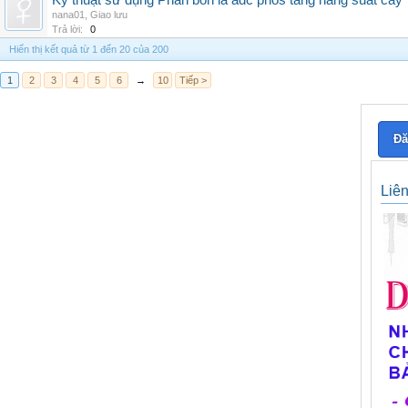
Kỹ thuật sử dụng Phân bón lá adc phos tăng năng suất cây
nana01
,
Giao lưu
Trả lời:
0
Hiển thị kết quả từ 1 đến 20 của 200
1
2
3
4
5
6
→
10
Tiếp >
Đă
Liê