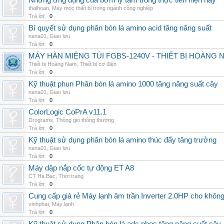
Những ứng dụng của bơm ly tâm trong thực tiễn hiện nay
thaihoan
,
Máy móc thiết bị trong ngành công nghiệp
Trả lời:
0
Bí quyết sử dụng phân bón lá amino acid tăng năng suất
nana01
,
Giao lưu
Trả lời:
0
MÁY HÀN MIỆNG TÚI FGBS-1240V - THIẾT BỊ HOÀNG 
Thiết bị Hoàng Nam
,
Thiết bị cơ điện
Trả lời:
0
Kỹ thuật phun Phân bón lá amino 1000 tăng năng suất cây
nana01
,
Giao lưu
Trả lời:
0
ColorLogic CoPrA v11.1
Drograms
,
Thông gió thông thường
Trả lời:
0
Kỹ thuật sử dụng phân bón lá amino thúc đẩy tăng trưởng
nana01
,
Giao lưu
Trả lời:
0
Máy dập nắp cốc tự động ET A8
CT Ha Bac
,
Thời trang
Trả lời:
0
Cung cấp giá rẻ Máy lạnh âm trần Inverter 2.0HP cho khôn
vinhphat
,
Máy lạnh
Trả lời:
0