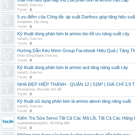
Giải mã hiệu quả hấp thụ của phân bón lá amino cao cấp
nana01
,
Giao lưu
Trả lời:
0
5 ưu điểm của Công tắc áp suất Danfoss giúp tăng hiệu suấ
trangbilalo
,
Xây dựng
Trả lời:
0
Kỹ thuật dùng phân bón lá amino bio tối ưu năng suất cây
nana01
,
Giao lưu
Trả lời:
0
Hướng Dẫn Kéo Mem Group Facebook Hiệu Quả | Tăng Th
Đoàn Dũng Digital
,
Giao lưu
Trả lời:
0
Kỹ thuật dùng phân bón lá amino axit tăng năng suất cây
nana01
,
Giao lưu
Trả lời:
0
NHÀ ĐẸP HIỆP THÀNH - QUẬN 12 | 51M² | GIÁ CHỈ 3,9 
phuongchau
,
Mua bán nhà đất
Trả lời:
0
Kỹ thuật sử dụng phân bón lá amino alexin tăng năng suất
nana01
,
Giao lưu
Trả lời:
0
Kiểm Tra Sửa Servo Tất Cả Các Mã Lỗi, Tất Cả Các Hãng 
suathietbitudong3011
,
Hệ thống điện
Trả lời:
0