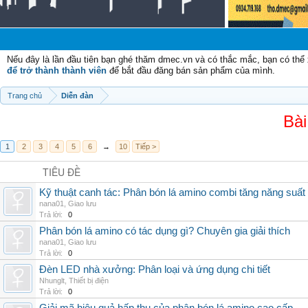
Nếu đây là lần đầu tiên bạn ghé thăm dmec.vn và có thắc mắc, bạn có th
để trở thành thành viên
để bắt đầu đăng bán sản phẩm của mình.
Trang chủ
Diễn đàn
Bài
1
2
3
4
5
6
→
10
Tiếp >
TIÊU ĐỀ
Kỹ thuật canh tác: Phân bón lá amino combi tăng năng suất
nana01
,
Giao lưu
Trả lời:
0
Phân bón lá amino có tác dụng gì? Chuyên gia giải thích
nana01
,
Giao lưu
Trả lời:
0
Đèn LED nhà xưởng: Phân loại và ứng dụng chi tiết
Nhunglt
,
Thiết bị điện
Trả lời:
0