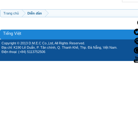
Trang chủ
Diễn đàn
Tiếng Việt
Copyright © 2013 D.M.E.C Co.,Ltd, All Rights Reserved.
Địa chỉ: K190 Lê Duẩn, P. Tân chính, Q. Thanh Khê, Thp. Đà Nẵng, Việt Nam.
Điện thoại: (+84) 5113752506