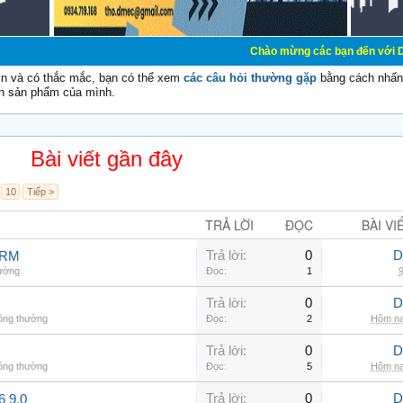
Chào mừng các bạn đến với Diễn đàn Cơ Điệ
vn và có thắc mắc, bạn có thể xem
các câu hỏi thường gặp
bằng cách nhấn 
n sản phẩm của mình.
Bài viết gần đây
10
Tiếp >
TRẢ LỜI
ĐỌC
BÀI VI
Trả lời:
0
D
ARM
hường
Đọc:
1
9
Trả lời:
0
D
hông thường
Đọc:
2
Hôm na
Trả lời:
0
D
hông thường
Đọc:
5
Hôm na
Trả lời:
0
D
6 9.0