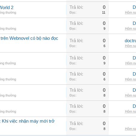
Trả lời:
0
D
World 2
hông thường
Đọc:
11
Hôm na
Trả lời:
0
D
hông thường
Đọc:
9
Hôm na
 trên Webnovel có bộ nào đọc
Trả lời:
0
doctr
Đọc:
6
Hôm na
Trả lời:
0
D
ông thường
Đọc:
9
Hôm na
Trả lời:
0
D
hông thường
Đọc:
6
Hôm na
Trả lời:
0
D
hông thường
Đọc:
8
Hôm na
Trả lời:
0
D
hông thường
Đọc:
8
Hôm na
 Khi việc nhận máy mới trở
Trả lời:
0
Đọc:
8
Hôm na