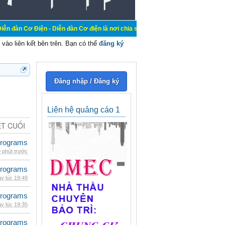
n - Diễn đàn Cơ điện là nơi chia sẽ kiến thức kinh nghiệm trong lãnh vực cơ đi
vào liên kết bên trên. Bạn có thể
đăng ký
Đăng nhập / Đăng ký
Liên hệ quảng cáo 1
ẾT CUỐI
rograms
 phút trước
rograms
y lúc 19:49
rograms
y lúc 19:35
rograms