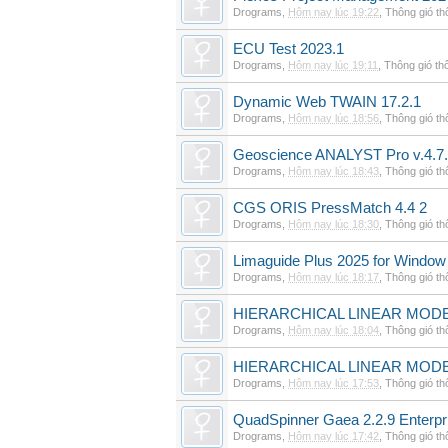
Drograms
,
Hôm nay lúc 19:22
,
Thông gió t
ECU Test 2023.1
Drograms
,
Hôm nay lúc 19:11
,
Thông gió th
Dynamic Web TWAIN 17.2.1
Drograms
,
Hôm nay lúc 18:56
,
Thông gió t
Geoscience ANALYST Pro v.4.7.
Drograms
,
Hôm nay lúc 18:43
,
Thông gió t
CGS ORIS PressMatch 4.4 2
Drograms
,
Hôm nay lúc 18:30
,
Thông gió t
Limaguide Plus 2025 for Window
Drograms
,
Hôm nay lúc 18:17
,
Thông gió t
HIERARCHICAL LINEAR MODE
Drograms
,
Hôm nay lúc 18:04
,
Thông gió t
HIERARCHICAL LINEAR MOD
Drograms
,
Hôm nay lúc 17:53
,
Thông gió t
QuadSpinner Gaea 2.2.9 Enterpr
Drograms
,
Hôm nay lúc 17:42
,
Thông gió t