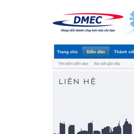
Trang chủ
Diễn đàn
Thành vi
Tìm kiếm diễn đàn
Bài viết gần đây