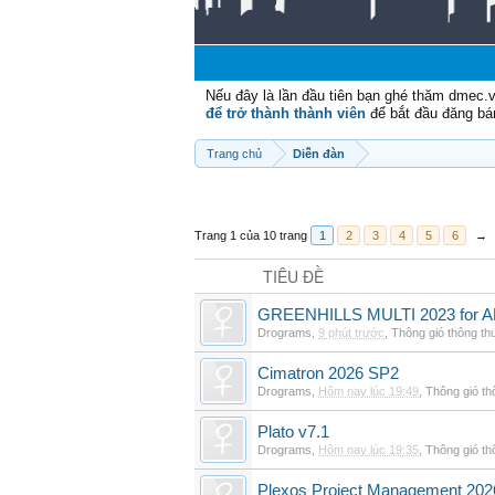
Nếu đây là lần đầu tiên bạn ghé thăm dmec.
để trở thành thành viên
để bắt đầu đăng bá
Trang chủ
Diễn đàn
Trang 1 của 10 trang
1
2
3
4
5
6
→
TIÊU ĐỀ
GREENHILLS MULTI 2023 for 
Drograms
,
9 phút trước
,
Thông gió thông t
Cimatron 2026 SP2
Drograms
,
Hôm nay lúc 19:49
,
Thông gió t
Plato v7.1
Drograms
,
Hôm nay lúc 19:35
,
Thông gió t
Plexos Project Management 202