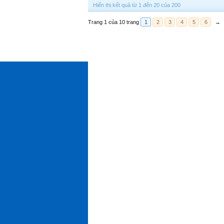
Hiển thị kết quả từ 1 đến 20 của 200
Trang 1 của 10 trang
1
2
3
4
5
6
→