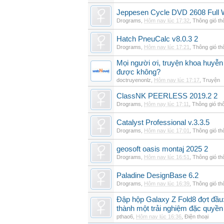
Jeppesen Cycle DVD 2608 Full 
Drograms
,
Hôm nay lúc 17:32
,
Thông gió t
Hatch PneuCalc v8.0.3 2
Drograms
,
Hôm nay lúc 17:21
,
Thông gió t
Mọi người ơi, truyện khoa huyễn
được không?
doctruyenonlz
,
Hôm nay lúc 17:17
,
Truyện
ClassNK PEERLESS 2019.2 2
Drograms
,
Hôm nay lúc 17:11
,
Thông gió th
Catalyst Professional v.3.3.5
Drograms
,
Hôm nay lúc 17:01
,
Thông gió t
geosoft oasis montaj 2025 2
Drograms
,
Hôm nay lúc 16:51
,
Thông gió t
Paladine DesignBase 6.2
Drograms
,
Hôm nay lúc 16:39
,
Thông gió t
Đập hộp Galaxy Z Fold8 đợt đầu:
thành một trải nghiệm đặc quyền
pthao6
,
Hôm nay lúc 16:36
,
Điện thoại