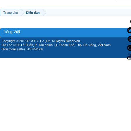
Trang chủ
Diễn đàn
Tiếng Việt
Copyright © 2013 D.M.E.C Co.,Ltd, All Rights Reserved.
Địa chỉ: K190 Lê Duẩn, P. Tân chính, Q. Thanh Khê, Thp. Đà Nẵng, Việt Nam.
Điện thoại: (+84) 5113752506