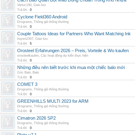
Cách Bảo Quản Bột Màu Đúng Chuẩn Trong Kho Nhựa
Vietuc190
,
Giao lưu
Trả lời:
0
Cyclone Field360 Android
Drograms
,
Thông gió thông thường
Trả lời:
0
Couple Tattoos Ideas for Partners Who Want Matching Ink
huyen2307
,
Giao lưu
Trả lời:
5
Orosteel Erfahrungen 2026 – Preis, Vorteile & Wo kaufen
orosteelkaufen
,
Các hoạt động dự kiến thực hiện
Trả lời:
0
Những điều nên biết trước khi mua một chiếc balo mới
Góc Balo
,
Balo
Trả lời:
0
COMET 3
Drograms
,
Thông gió thông thường
Trả lời:
0
GREENHILLS MULTI 2023 for ARM
Drograms
,
Thông gió thông thường
Trả lời:
0
Cimatron 2026 SP2
Drograms
,
Thông gió thông thường
Trả lời:
0