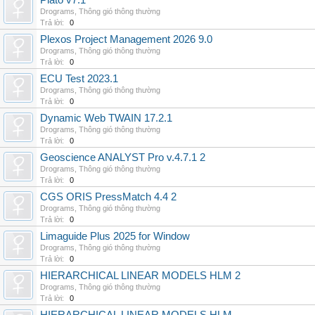
Plato v7.1
Drograms
,
Thông gió thông thường
Trả lời:
0
Plexos Project Management 2026 9.0
Drograms
,
Thông gió thông thường
Trả lời:
0
ECU Test 2023.1
Drograms
,
Thông gió thông thường
Trả lời:
0
Dynamic Web TWAIN 17.2.1
Drograms
,
Thông gió thông thường
Trả lời:
0
Geoscience ANALYST Pro v.4.7.1 2
Drograms
,
Thông gió thông thường
Trả lời:
0
CGS ORIS PressMatch 4.4 2
Drograms
,
Thông gió thông thường
Trả lời:
0
Limaguide Plus 2025 for Window
Drograms
,
Thông gió thông thường
Trả lời:
0
HIERARCHICAL LINEAR MODELS HLM 2
Drograms
,
Thông gió thông thường
Trả lời:
0