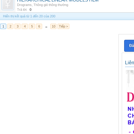
HIERARCHICAL LINEAR MODELS HLM
Drograms
,
Thông gió thông thường
Trả lời:
0
Hiển thị kết quả từ 1 đến 20 của 200
1
2
3
4
5
6
→
10
Tiếp >
Đă
Liê