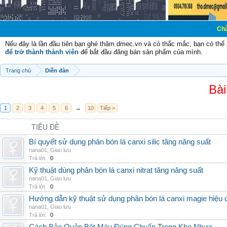
Chào mừng cá
Nếu đây là lần đầu tiên bạn ghé thăm dmec.vn và có thắc mắc, bạn có th
để trở thành thành viên
để bắt đầu đăng bán sản phẩm của mình.
Trang chủ
Diễn đàn
Bài
1
2
3
4
5
6
→
10
Tiếp >
TIÊU ĐỀ
Bí quyết sử dụng phân bón lá canxi silic tăng năng suất
nana01
,
Giao lưu
Trả lời:
0
Kỹ thuật dùng phân bón lá canxi nitrat tăng năng suất
nana01
,
Giao lưu
Trả lời:
0
Hướng dẫn kỹ thuật sử dụng phân bón lá canxi magie hiệu 
nana01
,
Giao lưu
Trả lời:
0