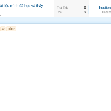
ài liệu mình đã học và thấy
Trả lời:
0
hoctie
Đọc:
9
Hôm na
g
10
Tiếp >