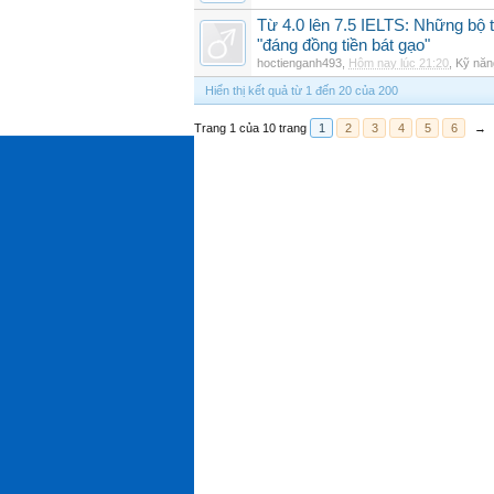
Từ 4.0 lên 7.5 IELTS: Những bộ t
"đáng đồng tiền bát gạo"
hoctienganh493
,
Hôm nay lúc 21:20
,
Kỹ năn
Hiển thị kết quả từ 1 đến 20 của 200
Trang 1 của 10 trang
1
2
3
4
5
6
→