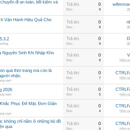
chuyến đi an toàn, tiết kiệm và
Trả lời:
0
wifimmar
Đọc:
8
38
ch Vận Hành Hiệu Quả Cho
Trả lời:
0
n
Đọc:
8
38
Trả lời:
0
D
5.3.2
thường
Đọc:
9
48
a Nguyên Sinh Khi Nhập Kho
Trả lời:
0
V
Đọc:
8
Hôm na
ón quà thời trang mà còn là
Trả lời:
0
CTRLF
người nhận.
Đọc:
7
Hôm na
rang nam
Trả lời:
0
CTRLF
ng 2026
rang nam
Đọc:
5
Hôm na
h Khắc Phục Để Mặc Đơn Giản
Trả lời:
0
CTRLF
Đọc:
4
Hôm na
rang nam
hục không chỉ nằm ở những bộ đồ
Trả lời:
0
CTRLF
iện qua
Đọc:
6
Hôm na