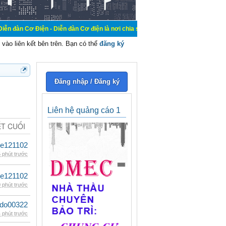
n - Diễn đàn Cơ điện là nơi chia sẽ kiến thức kinh nghiệm trong lãnh vực cơ đi
vào liên kết bên trên. Bạn có thể
đăng ký
Đăng nhập / Đăng ký
Liên hệ quảng cáo 1
ẾT CUỐI
le121102
 phút trước
le121102
 phút trước
ldo00322
 phút trước