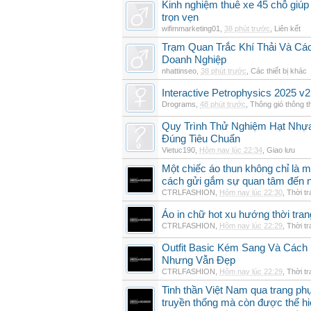
Kinh nghiệm thuê xe 45 chỗ giúp 
trọn vẹn
wifimmarketing01
,
38 phút trước
,
Liên kết
Trạm Quan Trắc Khí Thải Và Cá
Doanh Nghiệp
nhattinseo
,
38 phút trước
,
Các thiết bị khác
Interactive Petrophysics 2025 v2
Drograms
,
48 phút trước
,
Thông gió thông 
Quy Trình Thử Nghiệm Hạt Nhự
Đúng Tiêu Chuẩn
Vietuc190
,
Hôm nay lúc 22:34
,
Giao lưu
Một chiếc áo thun không chỉ là m
cách gửi gắm sự quan tâm đến 
CTRLFASHION
,
Hôm nay lúc 22:30
,
Thời t
Áo in chữ hot xu hướng thời tra
CTRLFASHION
,
Hôm nay lúc 22:29
,
Thời t
Outfit Basic Kém Sang Và Các
Nhưng Vẫn Đẹp
CTRLFASHION
,
Hôm nay lúc 22:29
,
Thời t
Tinh thần Việt Nam qua trang p
truyền thống mà còn được thể h