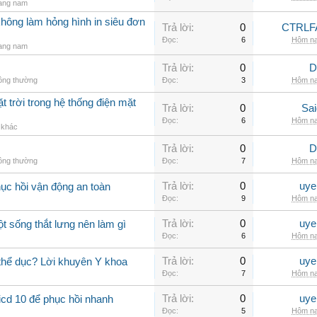
rang nam
không làm hỏng hình in siêu đơn
Trả lời:
0
CTRLF
Đọc:
6
Hôm na
rang nam
Trả lời:
0
D
hông thường
Đọc:
3
Hôm na
t trời trong hệ thống điện mặt
Trả lời:
0
Sai
Đọc:
6
Hôm na
ị khác
Trả lời:
0
D
hông thường
Đọc:
7
Hôm na
Trả lời:
0
uye
hục hồi vận động an toàn
Đọc:
9
Hôm na
Trả lời:
0
uye
ột sống thắt lưng nên làm gì
Đọc:
6
Hôm na
Trả lời:
0
uye
 thể dục? Lời khuyên Y khoa
Đọc:
7
Hôm na
Trả lời:
0
uye
icd 10 để phục hồi nhanh
Đọc:
5
Hôm na