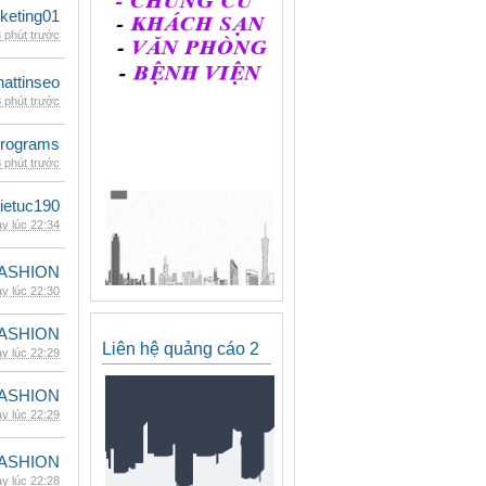
keting01
 phút trước
hattinseo
 phút trước
rograms
 phút trước
ietuc190
y lúc 22:34
ASHION
y lúc 22:30
ASHION
Liên hệ quảng cáo 2
y lúc 22:29
ASHION
y lúc 22:29
ASHION
y lúc 22:28