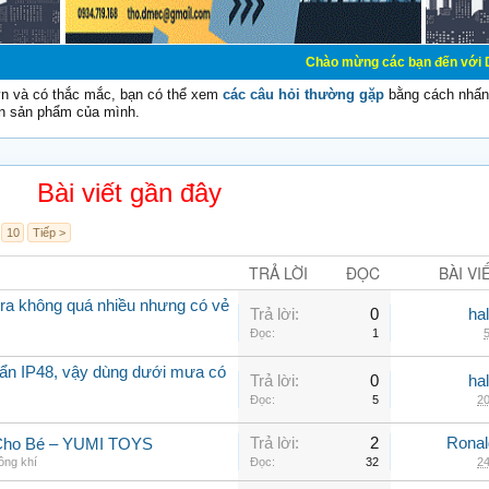
Chào mừng các bạn đến với Diễn đàn Cơ Điệ
vn và có thắc mắc, bạn có thể xem
các câu hỏi thường gặp
bằng cách nhấn 
n sản phẩm của mình.
Bài viết gần đây
10
Tiếp >
TRẢ LỜI
ĐỌC
BÀI VI
a không quá nhiều nhưng có vẻ
Trả lời:
0
ha
Đọc:
1
5
ẩn IP48, vậy dùng dưới mưa có
Trả lời:
0
ha
Đọc:
5
20
Trả lời:
2
Rona
 Cho Bé – YUMI TOYS
ông khí
Đọc:
32
24