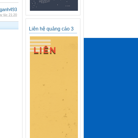
nganh493
y lúc 21:20
Liên hệ quảng cáo 3