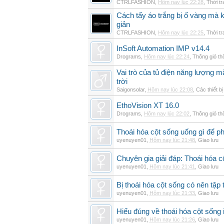
CTRLFASHION
,
Hôm nay lúc 22:28
,
Thời t
Cách tẩy áo trắng bị ố vàng mà 
giản
CTRLFASHION
,
Hôm nay lúc 22:25
,
Thời t
InSoft Automation IMP v14.4
Drograms
,
Hôm nay lúc 22:24
,
Thông gió t
Vai trò của tủ điện năng lượng mặ
trời
Saigonsolar
,
Hôm nay lúc 22:08
,
Các thiết b
EthoVision XT 16.0
Drograms
,
Hôm nay lúc 22:02
,
Thông gió t
Thoái hóa cột sống uống gì để p
uyenuyen01
,
Hôm nay lúc 21:48
,
Giao lưu
Chuyên gia giải đáp: Thoái hóa c
uyenuyen01
,
Hôm nay lúc 21:41
,
Giao lưu
Bị thoái hóa cột sống có nên tập
uyenuyen01
,
Hôm nay lúc 21:33
,
Giao lưu
Hiểu đúng về thoái hóa cột sống 
uyenuyen01
,
Hôm nay lúc 21:26
,
Giao lưu