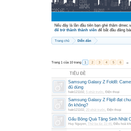
Nếu đây là lần đầu tiên bạn ghé thăm dmec.
để trở thành thành viên
để bắt đầu đăng bá
Trang chủ
Diễn đàn
Trang 1 của 10 trang
1
2
3
4
5
6
→
TIÊU ĐỀ
Samsung Galaxy Z Fold8: Camer
đủ dùng
hale121102
,
5 phút trước
,
Điện thoại
Samsung Galaxy Z Flip8 đạt chu
ổn không?
hale121102
,
20 phút trước
,
Điện thoại
Gấu Bông Quà Tặng Sinh Nhật
Huy Nguyen
,
Thứ ba lúc 22:46
,
Điều hoà kh