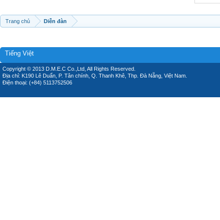
Trang chủ
Diễn đàn
Tiếng Việt
Copyright © 2013 D.M.E.C Co.,Ltd, All Rights Reserved.
Địa chỉ: K190 Lê Duẩn, P. Tân chính, Q. Thanh Khê, Thp. Đà Nẵng, Việt Nam.
Điện thoại: (+84) 5113752506