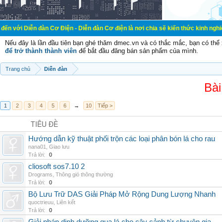
đàn Cơ Điện - Diễn đàn Cơ điện là nơi chia sẽ kiến thức kinh nghiệm trong lãnh
Nếu đây là lần đầu tiên bạn ghé thăm dmec.vn và có thắc mắc, bạn có th
để trở thành thành viên
để bắt đầu đăng bán sản phẩm của mình.
Trang chủ
Diễn đàn
Bài
1
2
3
4
5
6
→
10
Tiếp >
TIÊU ĐỀ
Hướng dẫn kỹ thuật phối trộn các loại phân bón lá cho rau
nana01
,
Giao lưu
Trả lời:
0
cliosoft sos7.10 2
Drograms
,
Thông gió thông thường
Trả lời:
0
Bộ Lưu Trữ DAS Giải Pháp Mở Rộng Dung Lượng Nhanh
quoctrieuu
,
Liên kết
Trả lời:
0