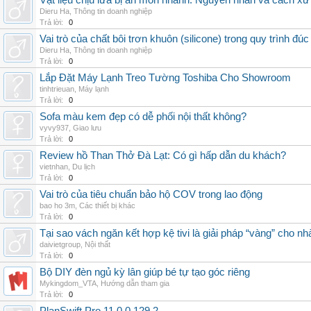
Vật liệu chịu lửa bị ăn mòn nhanh: Nguyên nhân và cách xử 
Dieru Ha
,
Thông tin doanh nghiệp
Trả lời:
0
Vai trò của chất bôi trơn khuôn (silicone) trong quy trình đ
Dieru Ha
,
Thông tin doanh nghiệp
Trả lời:
0
Lắp Đặt Máy Lạnh Treo Tường Toshiba Cho Showroom
tinhtrieuan
,
Máy lạnh
Trả lời:
0
Sofa màu kem đẹp có dễ phối nội thất không?
vyvy937
,
Giao lưu
Trả lời:
0
Review hồ Than Thở Đà Lạt: Có gì hấp dẫn du khách?
vietnhan
,
Du lịch
Trả lời:
0
Vai trò của tiêu chuẩn bảo hộ COV trong lao động
bao ho 3m
,
Các thiết bị khác
Trả lời:
0
Tại sao vách ngăn kết hợp kệ tivi là giải pháp “vàng” cho nh
daivietgroup
,
Nội thất
Trả lời:
0
Bộ DIY đèn ngủ kỳ lân giúp bé tự tạo góc riêng
Mykingdom_VTA
,
Hướng dẫn tham gia
Trả lời:
0