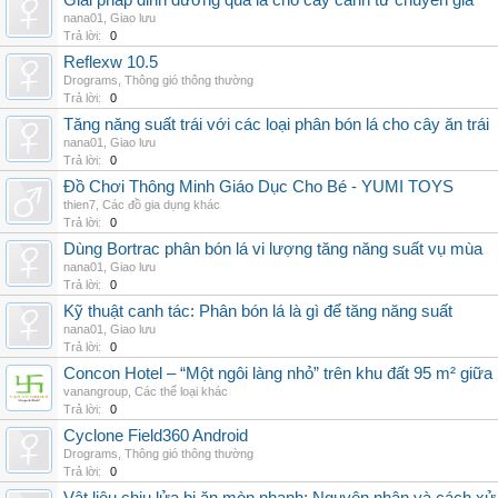
Giải pháp dinh dưỡng qua lá cho cây cảnh từ chuyên gia
nana01
,
Giao lưu
Trả lời:
0
Reflexw 10.5
Drograms
,
Thông gió thông thường
Trả lời:
0
Tăng năng suất trái với các loại phân bón lá cho cây ăn trái
nana01
,
Giao lưu
Trả lời:
0
Đồ Chơi Thông Minh Giáo Dục Cho Bé - YUMI TOYS
thien7
,
Các đồ gia dụng khác
Trả lời:
0
Dùng Bortrac phân bón lá vi lượng tăng năng suất vụ mùa
nana01
,
Giao lưu
Trả lời:
0
Kỹ thuật canh tác: Phân bón lá là gì để tăng năng suất
nana01
,
Giao lưu
Trả lời:
0
Concon Hotel – “Một ngôi làng nhỏ” trên khu đất 95 m² giữa
vanangroup
,
Các thể loại khác
Trả lời:
0
Cyclone Field360 Android
Drograms
,
Thông gió thông thường
Trả lời:
0