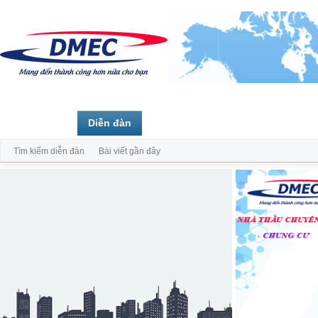
Trang chủ
Diễn đàn
Thành viên
Tìm kiếm diễn đàn
Bài viết gần đây