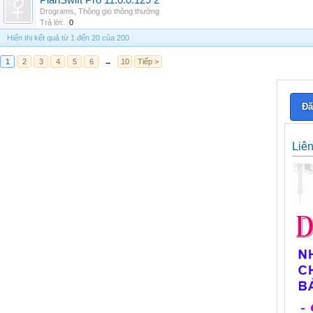
PlanSwift Pro 11.0.0.129 2
Drograms
,
Thông gió thông thường
Trả lời:
0
Hiển thị kết quả từ 1 đến 20 của 200
1
2
3
4
5
6
→
10
Tiếp >
Đă
Liê