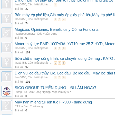
Địa chỉ bán tời thủy lực, Bán tời thủy lực chính hãng giá tốt
thao3453
,
Các thiết bị khác
...
2
Trả lời:
27
Bán máy ép phế liệu,Giá máy ép giấy phế liệu,Máy ép phế li
thao3453
,
Các thiết bị khác
...
2
3
4
Trả lời:
74
Magicoa: Opiniones, Beneficios y Cómo Funciona
magicoacomprar
,
Góp ý xây dựng
Trả lời:
0
Motor thuỷ lực BMR-100P43AIIY/T10 trục 25 ZIHYD, Motor
thao3453
,
Các thiết bị khác
...
7
8
9
Trả lời:
169
Sửa chữa máy công trình, xe chuyên dụng Demag , KAT
thao3453
,
Các thiết bị khác
...
3
4
5
Trả lời:
97
Dịch vụ lọc dầu thủy lực, Lọc dầu, Bộ lọc dầu, Máy lọc dầu 
thao3453
,
Các thiết bị khác
...
4
5
6
Trả lời:
101
SICO GROUP TUYỂN DỤNG – ĐI LÀM NGAY!
Pump Pro Bơm Công Nghiệp
,
Việc làm kỹ sư
Trả lời:
0
Máy hàn miệng túi liên tục FR900 - dạng đứng
CT Ha Bac
,
Thời trang
Trả lời:
0