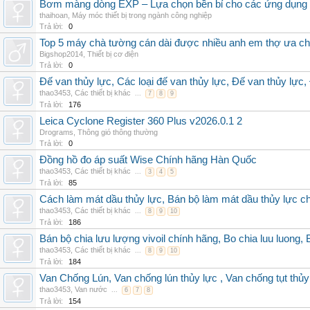
Bơm màng dòng EXP – Lựa chọn bền bỉ cho các ứng dụng
thaihoan
,
Máy móc thiết bị trong ngành công nghiệp
Trả lời:
0
Top 5 máy chà tường cán dài được nhiều anh em thợ ưa c
Bigshop2014
,
Thiết bị cơ điện
Trả lời:
0
Đế van thủy lực, Các loại đế van thủy lực, Đế van thủy lực,
thao3453
,
Các thiết bị khác
...
7
8
9
Trả lời:
176
Leica Cyclone Register 360 Plus v2026.0.1 2
Drograms
,
Thông gió thông thường
Trả lời:
0
Đồng hồ đo áp suất Wise Chính hãng Hàn Quốc
thao3453
,
Các thiết bị khác
...
3
4
5
Trả lời:
85
Cách làm mát dầu thủy lực, Bán bộ làm mát dầu thủy lực chí
thao3453
,
Các thiết bị khác
...
8
9
10
Trả lời:
186
Bán bộ chia lưu lượng vivoil chính hãng, Bo chia luu luong, 
thao3453
,
Các thiết bị khác
...
8
9
10
Trả lời:
184
Van Chống Lún, Van chống lún thủy lực , Van chống tụt thủy
thao3453
,
Van nước
...
6
7
8
Trả lời:
154