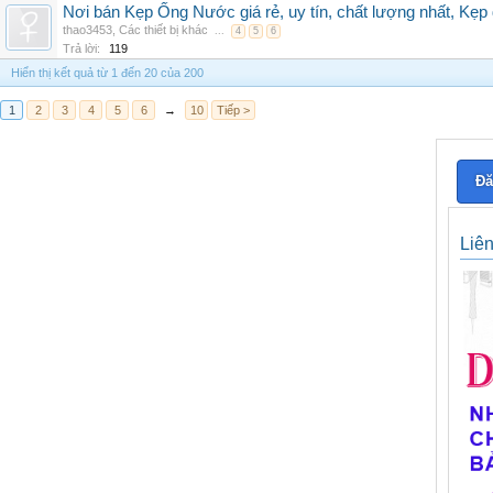
Nơi bán Kẹp Ống Nước giá rẻ, uy tín, chất lượng nhất, Kẹp
thao3453
,
Các thiết bị khác
...
4
5
6
Trả lời:
119
Hiển thị kết quả từ 1 đến 20 của 200
1
2
3
4
5
6
→
10
Tiếp >
Đă
Liê