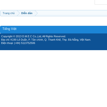
Trang chủ
Diễn đàn
Tiếng Việt
Copyright © 2013 D.M.E.C Co.,Ltd, All Rights Reserved.
Địa chỉ: K190 Lê Duẩn, P. Tân chính, Q. Thanh Khê, Thp. Đà Nẵng, Việt Nam.
Điện thoại: (+84) 5113752506