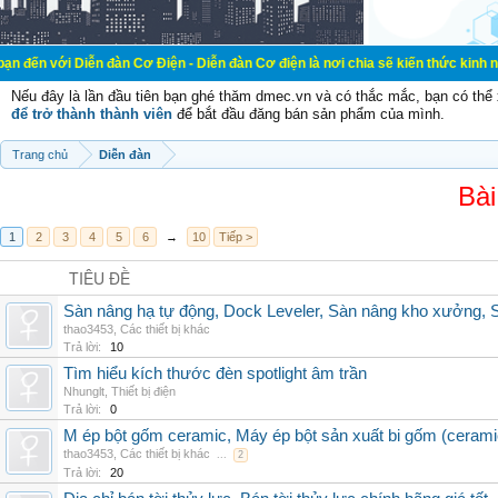
ễn đàn Cơ Điện - Diễn đàn Cơ điện là nơi chia sẽ kiến thức kinh nghiệm trong 
Nếu đây là lần đầu tiên bạn ghé thăm dmec.vn và có thắc mắc, bạn có th
để trở thành thành viên
để bắt đầu đăng bán sản phẩm của mình.
Trang chủ
Diễn đàn
Bài
1
2
3
4
5
6
→
10
Tiếp >
TIÊU ĐỀ
Sàn nâng hạ tự động, Dock Leveler, Sàn nâng kho xưởng, S
thao3453
,
Các thiết bị khác
Trả lời:
10
Tìm hiểu kích thước đèn spotlight âm trần
Nhunglt
,
Thiết bị điện
Trả lời:
0
M ép bột gốm ceramic, Máy ép bột sản xuất bi gốm (cerami
thao3453
,
Các thiết bị khác
...
2
Trả lời:
20