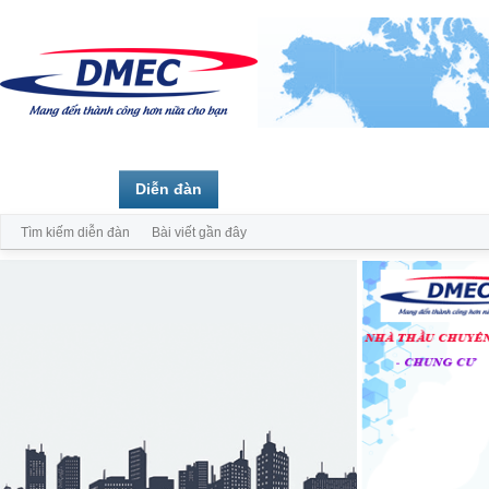
Trang chủ
Diễn đàn
Thành viên
Tìm kiếm diễn đàn
Bài viết gần đây