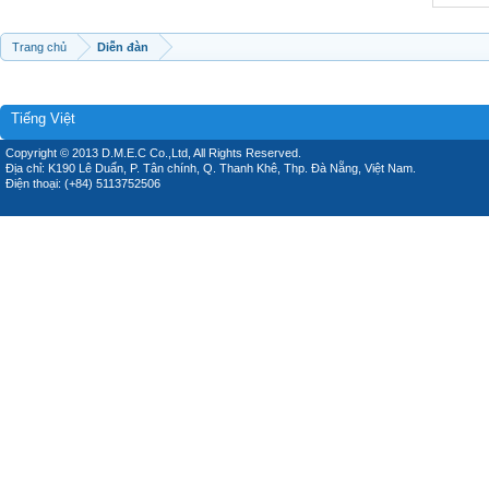
Trang chủ
Diễn đàn
Tiếng Việt
Copyright © 2013 D.M.E.C Co.,Ltd, All Rights Reserved.
Địa chỉ: K190 Lê Duẩn, P. Tân chính, Q. Thanh Khê, Thp. Đà Nẵng, Việt Nam.
Điện thoại: (+84) 5113752506