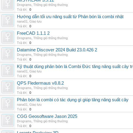
AxSTREAM 3.9.12
Drograms
,
Thông gió thông thường
Trả lời:
0
Hướng dẫn tối ưu năng suất từ Phân bón lá combi nhật
nana01
,
Giao lưu
Trả lời:
0
FreeCAD 1.1.1 2
Drograms
,
Thông gió thông thường
Trả lời:
0
Datamine Discover 2024 Build 23.0.426 2
Drograms
,
Thông gió thông thường
Trả lời:
0
Kỹ thuật dùng phân bón lá Combi Đức tăng năng suất cây t
nana01
,
Giao lưu
Trả lời:
0
QPS Fledermaus v8.8.2
Drograms
,
Thông gió thông thường
Trả lời:
0
Phân bón lá combi có tác dụng gì giúp tăng năng suất cây
nana01
,
Giao lưu
Trả lời:
0
CGG Geosoftware Jason 2025
Drograms
,
Thông gió thông thường
Trả lời:
0