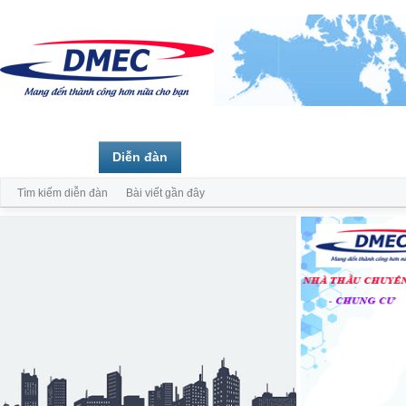
Trang chủ
Diễn đàn
Thành viên
Tìm kiếm diễn đàn
Bài viết gần đây