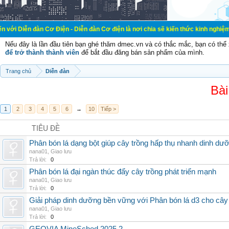
đàn Cơ Điện - Diễn đàn Cơ điện là nơi chia sẽ kiến thức kinh nghiệm trong lãn
Nếu đây là lần đầu tiên bạn ghé thăm dmec.vn và có thắc mắc, bạn có th
để trở thành thành viên
để bắt đầu đăng bán sản phẩm của mình.
Trang chủ
Diễn đàn
Bài
1
2
3
4
5
6
→
10
Tiếp >
TIÊU ĐỀ
Phân bón lá dạng bột giúp cây trồng hấp thụ nhanh dinh dư
nana01
,
Giao lưu
Trả lời:
0
Phân bón lá đại ngàn thúc đẩy cây trồng phát triển mạnh
nana01
,
Giao lưu
Trả lời:
0
Giải pháp dinh dưỡng bền vững với Phân bón lá d3 cho cây
nana01
,
Giao lưu
Trả lời:
0