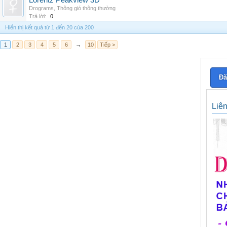
Lorentz Peakview 3D
Drograms
,
Thông gió thông thường
Trả lời:
0
Hiển thị kết quả từ 1 đến 20 của 200
1
2
3
4
5
6
→
10
Tiếp >
Đă
Liê