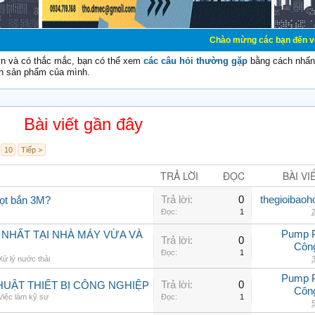
Chào mừng các bạn đến với Diễn đàn Cơ 
vn và có thắc mắc, bạn có thể xem
các câu hỏi thường gặp
bằng cách nhấn 
n sản phẩm của mình.
Bài viết gần đây
10
Tiếp >
TRẢ LỜI
ĐỌC
BÀI VI
Trả lời:
0
thegioibaoh
iọt bắn 3M?
Đọc:
1
2
Pump 
 NHẤT TẠI NHÀ MÁY VỪA VÀ
Trả lời:
0
Côn
Đọc:
1
Xử lý nước thải
3
Pump 
Trả lời:
0
UẬT THIẾT BỊ CÔNG NGHIỆP
Côn
Việc làm kỹ sư
Đọc:
1
5