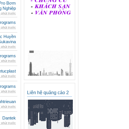
Pro Bơm
g Nghiệp
 phút trước
rograms
 phút trước
c Huyền
Sukavina
 phút trước
rograms
 phút trước
etucplast
 phút trước
rograms
 phút trước
Liên hệ quảng cáo 2
inhtrieuan
 phút trước
Dantek
 phút trước