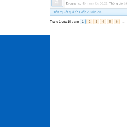
Drograms
,
Hôm nay lúc 06:21
,
Thông gió t
Hiển thị kết quả từ 1 đến 20 của 200
Trang 1 của 10 trang
1
2
3
4
5
6
→