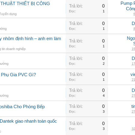
Pump 
THUẬT THIẾT BỊ CÔNG
Trả lời:
0
Côn
Đọc:
1
Tuyển dụng
6
Trả lời:
0
D
hường
Đọc:
1
8
Ngọ
ay nhôm định hình – anh em làm
Trả lời:
0
Đọc:
1
 tin doanh nghiệp
15
Trả lời:
0
D
thường
Đọc:
2
17
Trả lời:
0
vi
 Phụ Gia PVC Gì?
Đọc:
1
21
Trả lời:
0
D
thường
Đọc:
4
27
Trả lời:
0
t
oshiba Cho Phòng Bếp
Đọc:
3
27
Dantek giao nhanh toàn quốc
Trả lời:
0
Đọc:
3
32
c