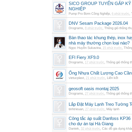
SICO GROUP TUYỂN GẤP KỸ 
NGHIỆP
Pump Pro Bơm Công Nghiệp
,
6 phút trước
,
DNV Sesam Package 2026.04
Drograms
,
8 phút trước
,
Thông gió thông t
Bàn thao tác khung thép, inox h
nhà máy thường chọn loại nào?
Ngọc Huyền Sukavina
,
15 phút trước
,
Thông
EFI Fiery XF9.0
Drograms
,
17 phút trước
,
Thông gió thông 
Ống Nhựa Chất Lượng Cao Cần
vietucplast
,
21 phút trước
,
Liên kết
geosoft oasis montaj 2025
Drograms
,
27 phút trước
,
Thông gió thông 
Lắp Đặt Máy Lạnh Treo Tường T
tinhtrieuan
,
27 phút trước
,
Máy lạnh
Công tắc áp suất Danfoss KP36 
cho dự án tại Hà Giang
Dantek
,
32 phút trước
,
Các đồ gia dụng khá