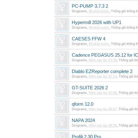
PC-PUMP 3.7.3 2
Drograms
,
36 phút trước
,
Thông gió thông 
Hypermill 2026 with UP1
Drograms
,
49 phút trước
,
Thông gió thông 
CAESES FFW 4
Drograms
,
59 phút trước
,
Thông gió thông 
Cadence PEGASUS 25.12 for I
Drograms
,
Hôm nay lúc 07:33
,
Thông gió t
Diablo EZReporter complete 2
Drograms
,
Hôm nay lúc 07:14
,
Thông gió t
GT-SUITE 2026 2
Drograms
,
Hôm nay lúc 07:06
,
Thông gió t
qform 12.0
Drograms
,
Hôm nay lúc 06:57
,
Thông gió t
NAPA 2024
Drograms
,
Hôm nay lúc 06:30
,
Thông gió t
Profili 2.30 Pro