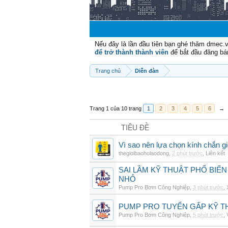
Nếu đây là lần đầu tiên bạn ghé thăm dmec.
để trở thành thành viên
để bắt đầu đăng bá
Trang chủ
Diễn đàn
Trang 1 của 10 trang
1
2
3
4
5
6
→
TIÊU ĐỀ
Vì sao nên lựa chọn kính chắn g
thegioibaoholaodong
,
2 phút trước
,
Liên kết
SAI LẦM KỸ THUẬT PHỔ BIẾN
NHỎ
Pump Pro Bơm Công Nghiệp
,
3 phút trước
,
PUMP PRO TUYỂN GẤP KỸ TH
Pump Pro Bơm Công Nghiệp
,
5 phút trước
,