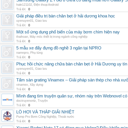
Samsung Galaxy Z Fold 8 Ultra có đáng mua hơn Galaxy S
hale121102
,
Điện thoại Android
Trả lời:
0
Giải pháp điều trị bàn chân bẹt ở hải dương khoa học
uyenuyen01
,
Giao lưu
Trả lời:
0
Một số ứng dụng phổ biến của máy bơm chìm hiện nay
thaihoan
,
Máy móc thiết bị trong ngành công nghiệp
Trả lời:
0
5 mẫu xe đẩy đựng đồ nghề 3 ngăn tại NPRO
namnpro
,
Phụ tùng
Trả lời:
0
Phục hồi chức năng chữa bàn chân bẹt ở Hải Dương uy tín
uyenuyen01
,
Giao lưu
Trả lời:
0
Tấm sàn grating Vinamex – Giải pháp sàn thép cho nhà xưở
vinamex
,
Xây dựng
Trả lời:
0
Mình đang tìm truyện quân sự, nhóm này trên Webnovel có
doctruyenonlz
,
Truyện
Trả lời:
0
LÒ HƠI VÀ THÁP GIẢI NHIỆT
Pump Pro Bơm Công Nghiệp
,
Thoát nước
Trả lời:
0