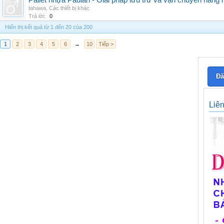
Pallet nhựa Paulan - Giải pháp lưu trữ và vận chuyển hàng
tahawa
,
Các thiết bị khác
Trả lời:
0
Hiển thị kết quả từ 1 đến 20 của 200
1
2
3
4
5
6
→
10
Tiếp >
Đă
Liê