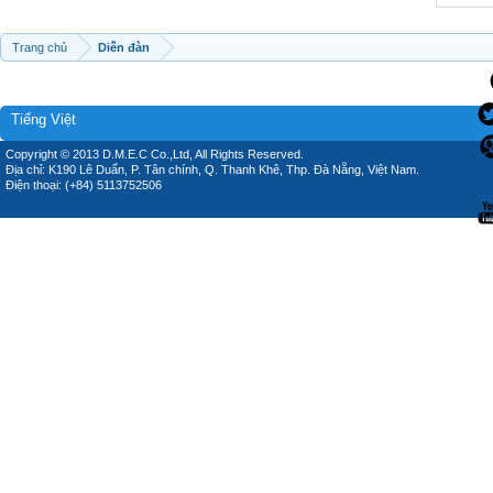
Trang chủ
Diễn đàn
Tiếng Việt
Copyright © 2013 D.M.E.C Co.,Ltd, All Rights Reserved.
Địa chỉ: K190 Lê Duẩn, P. Tân chính, Q. Thanh Khê, Thp. Đà Nẵng, Việt Nam.
Điện thoại: (+84) 5113752506