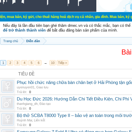
 ký gửi, cho thuê hàng hoá dịch vụ cá nhân, gia đình. Mua bán, ký gửi, cho thu
Nếu đây là lần đầu tiên bạn ghé thăm dmec.vn và có thắc mắc, bạn có th
để trở thành thành viên
để bắt đầu đăng bán sản phẩm của mình.
Trang chủ
Diễn đàn
Bài
1
2
3
4
5
6
→
10
Tiếp >
TIÊU ĐỀ
Phục hồi chức năng chữa bàn chân bẹt ở Hải Phòng tận gố
uyenuyen01
,
Giao lưu
Trả lời:
0
Du Học Đức 2026: Hướng Dẫn Chi Tiết Điều Kiện, Chi Phí
thanhgiang_dh
,
Đào tạo
Trả lời:
0
Bộ thở SCBA T8000 Type II – bảo vệ an toàn trong môi trườ
Huỳnh Mai
,
Liên kết
Trả lời:
0