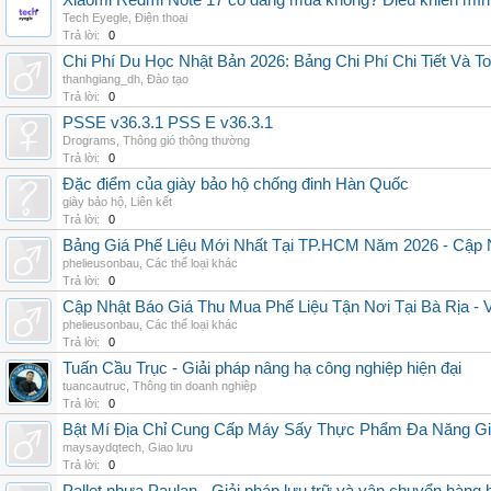
Xiaomi Redmi Note 17 có đáng mua không? Điều khiến mình 
Tech Eyegle
,
Điện thoại
Trả lời:
0
Chi Phí Du Học Nhật Bản 2026: Bảng Chi Phí Chi Tiết Và T
thanhgiang_dh
,
Đào tạo
Trả lời:
0
PSSE v36.3.1 PSS E v36.3.1
Drograms
,
Thông gió thông thường
Trả lời:
0
Đặc điểm của giày bảo hộ chống đinh Hàn Quốc
giày bảo hộ
,
Liên kết
Trả lời:
0
Bảng Giá Phế Liệu Mới Nhất Tại TP.HCM Năm 2026 - Cập 
phelieusonbau
,
Các thể loại khác
Trả lời:
0
Cập Nhật Báo Giá Thu Mua Phế Liệu Tận Nơi Tại Bà Rịa -
phelieusonbau
,
Các thể loại khác
Trả lời:
0
Tuấn Cầu Trục - Giải pháp nâng hạ công nghiệp hiện đại
tuancautruc
,
Thông tin doanh nghiệp
Trả lời:
0
Bật Mí Địa Chỉ Cung Cấp Máy Sấy Thực Phẩm Đa Năng G
maysaydqtech
,
Giao lưu
Trả lời:
0