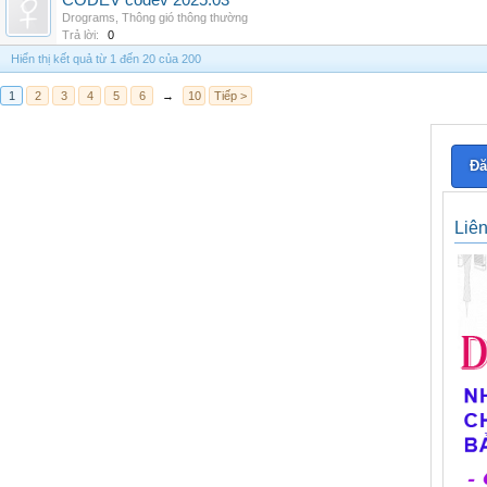
CODEV codev 2025.03
Drograms
,
Thông gió thông thường
Trả lời:
0
Hiển thị kết quả từ 1 đến 20 của 200
1
2
3
4
5
6
→
10
Tiếp >
Đă
Liê