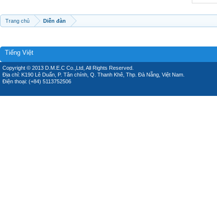
Trang chủ
Diễn đàn
Tiếng Việt
Copyright © 2013 D.M.E.C Co.,Ltd, All Rights Reserved.
Địa chỉ: K190 Lê Duẩn, P. Tân chính, Q. Thanh Khê, Thp. Đà Nẵng, Việt Nam.
Điện thoại: (+84) 5113752506