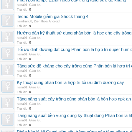
Phân bón lá hpc 22hxn giúp cây trồng tăng sức đề kháng
nana01
,
Giao lưu
Trả lời:
0
Tecno Mobile giảm giá Shock tháng 4
namtran08
,
Điện thoại Android
Trả lời:
9
Hướng dẫn kỹ thuật sử dụng phân bón lá hpc cho cây trồng
nana01
,
Giao lưu
Trả lời:
0
Tối ưu dinh dưỡng đất cùng Phân bón lá hợp trí super humi
nana01
,
Giao lưu
Trả lời:
0
Tăng sức đề kháng cho cây trồng cùng Phân bón lá hợp trí 
nana01
,
Giao lưu
Trả lời:
0
Kỹ thuật dùng phân bón lá hợp trí tối ưu dinh dưỡng cây
nana01
,
Giao lưu
Trả lời:
0
Tăng năng suất cây trồng cùng phân bón lá hỗn hợp npk an
nana01
,
Giao lưu
Trả lời:
0
Tăng năng suất bền vững cùng kỹ thuật dùng Phân bón lá h
nana01
,
Giao lưu
Trả lời:
0