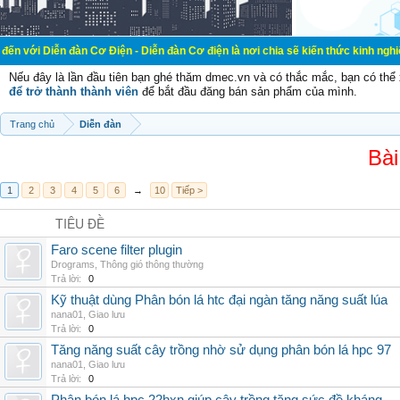
đàn Cơ Điện - Diễn đàn Cơ điện là nơi chia sẽ kiến thức kinh nghiệm trong lãnh
Nếu đây là lần đầu tiên bạn ghé thăm dmec.vn và có thắc mắc, bạn có th
để trở thành thành viên
để bắt đầu đăng bán sản phẩm của mình.
Trang chủ
Diễn đàn
Bài
1
2
3
4
5
6
→
10
Tiếp >
TIÊU ĐỀ
Faro scene filter plugin
Drograms
,
Thông gió thông thường
Trả lời:
0
Kỹ thuật dùng Phân bón lá htc đại ngàn tăng năng suất lúa
nana01
,
Giao lưu
Trả lời:
0
Tăng năng suất cây trồng nhờ sử dụng phân bón lá hpc 97
nana01
,
Giao lưu
Trả lời:
0