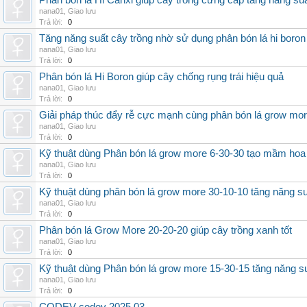
Phân bón lá Hi Canxi giúp cây trồng cứng cáp tăng năng su
nana01
,
Giao lưu
Trả lời:
0
Tăng năng suất cây trồng nhờ sử dụng phân bón lá hi boron
nana01
,
Giao lưu
Trả lời:
0
Phân bón lá Hi Boron giúp cây chống rụng trái hiệu quả
nana01
,
Giao lưu
Trả lời:
0
Giải pháp thúc đẩy rễ cực mạnh cùng phân bón lá grow mo
nana01
,
Giao lưu
Trả lời:
0
Kỹ thuật dùng Phân bón lá grow more 6-30-30 tạo mầm hoa
nana01
,
Giao lưu
Trả lời:
0
Kỹ thuật dùng phân bón lá grow more 30-10-10 tăng năng s
nana01
,
Giao lưu
Trả lời:
0
Phân bón lá Grow More 20-20-20 giúp cây trồng xanh tốt
nana01
,
Giao lưu
Trả lời:
0
Kỹ thuật dùng Phân bón lá grow more 15-30-15 tăng năng s
nana01
,
Giao lưu
Trả lời:
0