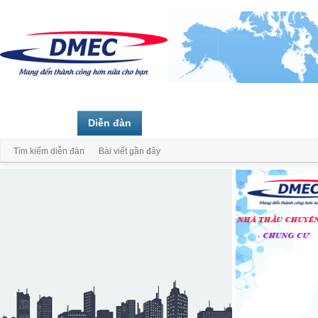
Trang chủ
Diễn đàn
Thành viên
Tìm kiếm diễn đàn
Bài viết gần đây