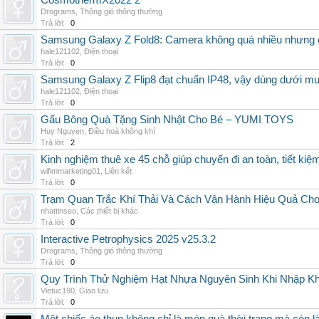
CosmothermX2022 2
Drograms
,
Thông gió thông thường
Trả lời:
0
Samsung Galaxy Z Fold8: Camera không quá nhiều nhưng 
hale121102
,
Điện thoại
Trả lời:
0
Samsung Galaxy Z Flip8 đạt chuẩn IP48, vậy dùng dưới m
hale121102
,
Điện thoại
Trả lời:
0
Gấu Bông Quà Tặng Sinh Nhật Cho Bé – YUMI TOYS
Huy Nguyen
,
Điều hoà không khí
Trả lời:
2
Kinh nghiệm thuê xe 45 chỗ giúp chuyến đi an toàn, tiết kiệ
wifimmarketing01
,
Liên kết
Trả lời:
0
Trạm Quan Trắc Khí Thải Và Cách Vận Hành Hiệu Quả Ch
nhattinseo
,
Các thiết bị khác
Trả lời:
0
Interactive Petrophysics 2025 v25.3.2
Drograms
,
Thông gió thông thường
Trả lời:
0
Quy Trình Thử Nghiệm Hạt Nhựa Nguyên Sinh Khi Nhập K
Vietuc190
,
Giao lưu
Trả lời:
0