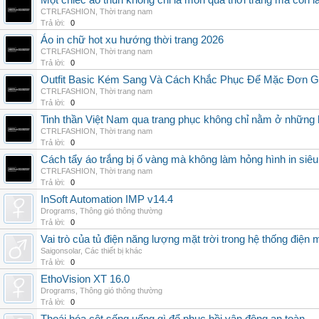
Một chiếc áo thun không chỉ là món quà thời trang mà còn 
CTRLFASHION
,
Thời trang nam
Trả lời:
0
Áo in chữ hot xu hướng thời trang 2026
CTRLFASHION
,
Thời trang nam
Trả lời:
0
Outfit Basic Kém Sang Và Cách Khắc Phục Để Mặc Đơn 
CTRLFASHION
,
Thời trang nam
Trả lời:
0
Tinh thần Việt Nam qua trang phục không chỉ nằm ở những 
CTRLFASHION
,
Thời trang nam
Trả lời:
0
Cách tẩy áo trắng bị ố vàng mà không làm hỏng hình in siêu
CTRLFASHION
,
Thời trang nam
Trả lời:
0
InSoft Automation IMP v14.4
Drograms
,
Thông gió thông thường
Trả lời:
0
Vai trò của tủ điện năng lượng mặt trời trong hệ thống điện m
Saigonsolar
,
Các thiết bị khác
Trả lời:
0
EthoVision XT 16.0
Drograms
,
Thông gió thông thường
Trả lời:
0