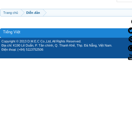
Trang chủ
Diễn đàn
Tiếng Việt
Copyright © 2013 D.M.E.C Co.,Ltd, All Rights Reserved.
Địa chỉ: K190 Lê Duẩn, P. Tân chính, Q. Thanh Khê, Thp. Đà Nẵng, Việt Nam.
Điện thoại: (+84) 5113752506