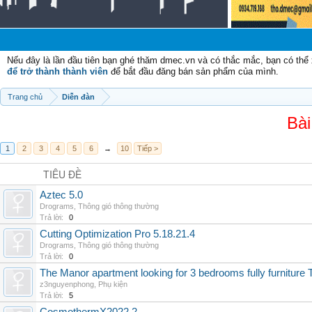
Nếu đây là lần đầu tiên bạn ghé thăm dmec.vn và có thắc mắc, bạn có th
để trở thành thành viên
để bắt đầu đăng bán sản phẩm của mình.
Trang chủ
Diễn đàn
Bài
1
2
3
4
5
6
→
10
Tiếp >
TIÊU ĐỀ
Aztec 5.0
Drograms
,
Thông gió thông thường
Trả lời:
0
Cutting Optimization Pro 5.18.21.4
Drograms
,
Thông gió thông thường
Trả lời:
0
The Manor apartment looking for 3 bedrooms fully furnitur
z3nguyenphong
,
Phụ kiện
Trả lời:
5