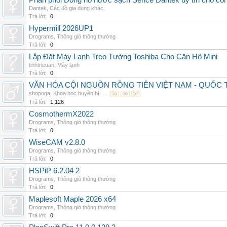
Phân phối Đồng hồ nước sạch Sence Dantek uy tín cho công
Dantek
,
Các đồ gia dụng khác
Trả lời:
0
Hypermill 2026UP1
Drograms
,
Thông gió thông thường
Trả lời:
0
Lắp Đặt Máy Lạnh Treo Tường Toshiba Cho Căn Hộ Mini
tinhtrieuan
,
Máy lạnh
Trả lời:
0
VĂN HÓA CỘI NGUỒN RỒNG TIÊN VIỆT NAM - QUỐ
shopoga
,
Khoa học huyền bí
...
55
56
57
Trả lời:
1,126
CosmothermX2022
Drograms
,
Thông gió thông thường
Trả lời:
0
WiseCAM v2.8.0
Drograms
,
Thông gió thông thường
Trả lời:
0
HSPiP 6.2.04 2
Drograms
,
Thông gió thông thường
Trả lời:
0
Maplesoft Maple 2026 x64
Drograms
,
Thông gió thông thường
Trả lời:
0