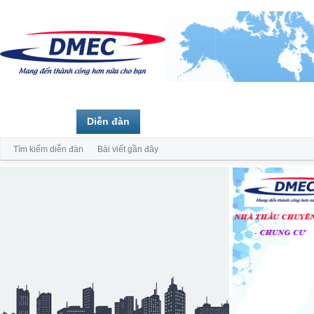
Trang chủ
Diễn đàn
Thành viên
Tìm kiếm diễn đàn
Bài viết gần đây