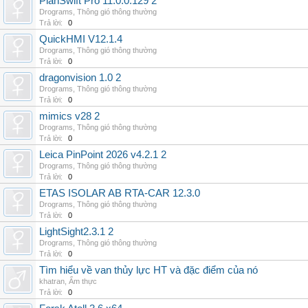
PlanSwift Pro 11.0.0.129 2
Drograms
,
Thông gió thông thường
Trả lời:
0
QuickHMI V12.1.4
Drograms
,
Thông gió thông thường
Trả lời:
0
dragonvision 1.0 2
Drograms
,
Thông gió thông thường
Trả lời:
0
mimics v28 2
Drograms
,
Thông gió thông thường
Trả lời:
0
Leica PinPoint 2026 v4.2.1 2
Drograms
,
Thông gió thông thường
Trả lời:
0
ETAS ISOLAR AB RTA-CAR 12.3.0
Drograms
,
Thông gió thông thường
Trả lời:
0
LightSight2.3.1 2
Drograms
,
Thông gió thông thường
Trả lời:
0
Tìm hiểu về van thủy lực HT và đặc điểm của nó
khatran
,
Ẩm thực
Trả lời:
0