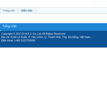
Trang chủ
Diễn đàn
Tiếng Việt
Copyright © 2013 D.M.E.C Co.,Ltd, All Rights Reserved.
Địa chỉ: K190 Lê Duẩn, P. Tân chính, Q. Thanh Khê, Thp. Đà Nẵng, Việt Nam.
Điện thoại: (+84) 5113752506