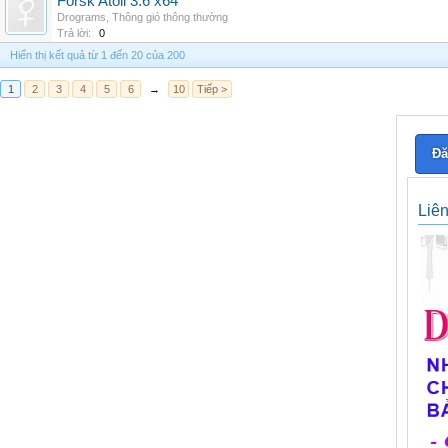
Forsk Atoll 3.6 x64
Drograms
,
Thông gió thông thường
Trả lời:
0
Hiển thị kết quả từ 1 đến 20 của 200
1
2
3
4
5
6
→
10
Tiếp >
Đă
Liê