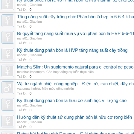
Kỹ thuật phục hồi rễ với Phân bón lá hvp vitamin b1 chai 10
nana01
,
Giao lưu
Trả lời:
0
Tăng năng suất cây trồng nhờ Phân bón lá hvp tn 6-6-4 k h
nana01
,
Giao lưu
Trả lời:
0
Bí quyết tăng năng suất mùa vụ với phân bón lá HVP 6-6-4 
nana01
,
Giao lưu
Trả lời:
0
Kỹ thuật dùng phân bón lá HVP tăng năng suất cây trồng
nana01
,
Giao lưu
Trả lời:
0
Matcha Slim: Un suplemento natural para el control de peso
matchaslimcompra
,
Các hoạt động dự kiến thực hiện
Trả lời:
0
Vật tư ngành nhiệt công nghiệp – Điện trở, can nhiệt, dây ch
vattunganhnhiet
,
Máy móc công nghiệp
Trả lời:
0
Kỹ thuật dùng phân bón lá hữu cơ sinh học vi lượng cao
nana01
,
Giao lưu
Trả lời:
0
Hướng dẫn kỹ thuật sử dụng phân bón lá hữu cơ rong biển
nana01
,
Giao lưu
Trả lời:
0