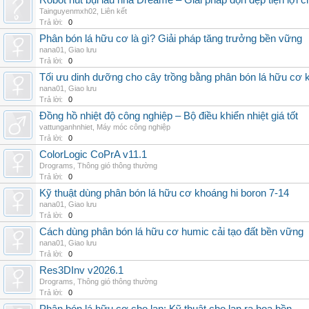
Robot hút bụi lau nhà Dreame – Giải pháp dọn dẹp tiện lợi ch
Tainguyenmxh02
,
Liên kết
Trả lời:
0
Phân bón lá hữu cơ là gì? Giải pháp tăng trưởng bền vững
nana01
,
Giao lưu
Trả lời:
0
Tối ưu dinh dưỡng cho cây trồng bằng phân bón lá hữu cơ
nana01
,
Giao lưu
Trả lời:
0
Đồng hồ nhiệt độ công nghiệp – Bộ điều khiển nhiệt giá tốt
vattunganhnhiet
,
Máy móc công nghiệp
Trả lời:
0
ColorLogic CoPrA v11.1
Drograms
,
Thông gió thông thường
Trả lời:
0
Kỹ thuật dùng phân bón lá hữu cơ khoáng hi boron 7-14
nana01
,
Giao lưu
Trả lời:
0
Cách dùng phân bón lá hữu cơ humic cải tạo đất bền vững
nana01
,
Giao lưu
Trả lời:
0
Res3DInv v2026.1
Drograms
,
Thông gió thông thường
Trả lời:
0