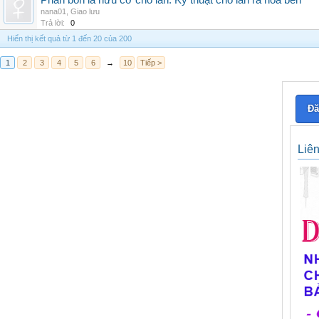
Phân bón lá hữu cơ cho lan: Kỹ thuật cho lan ra hoa bền
nana01
,
Giao lưu
Trả lời:
0
Hiển thị kết quả từ 1 đến 20 của 200
1
2
3
4
5
6
→
10
Tiếp >
Đă
Liê