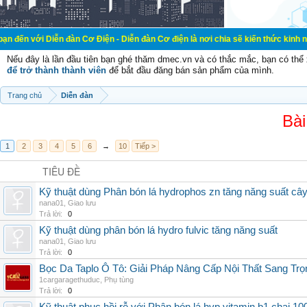
ễn đàn Cơ Điện - Diễn đàn Cơ điện là nơi chia sẽ kiến thức kinh nghiệm trong l
Nếu đây là lần đầu tiên bạn ghé thăm dmec.vn và có thắc mắc, bạn có th
để trở thành thành viên
để bắt đầu đăng bán sản phẩm của mình.
Trang chủ
Diễn đàn
Bài
1
2
3
4
5
6
→
10
Tiếp >
TIÊU ĐỀ
Kỹ thuật dùng Phân bón lá hydrophos zn tăng năng suất câ
nana01
,
Giao lưu
Trả lời:
0
Kỹ thuật dùng phân bón lá hydro fulvic tăng năng suất
nana01
,
Giao lưu
Trả lời:
0
Bọc Da Taplo Ô Tô: Giải Pháp Nâng Cấp Nội Thất Sang Trọ
1cargaragethuduc
,
Phụ tùng
Trả lời:
0