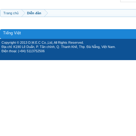
Trang chủ
Diễn đàn
Tiếng Việt
Copyright © 2013 D.M.E.C Co.,Ltd, All Rights Reserved.
Địa chỉ: K190 Lê Duẩn, P. Tân chính, Q. Thanh Khê, Thp. Đà Nẵng, Việt Nam.
Điện thoại: (+84) 5113752506