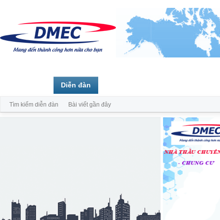
Trang chủ
Diễn đàn
Thành viên
Tìm kiếm diễn đàn
Bài viết gần đây