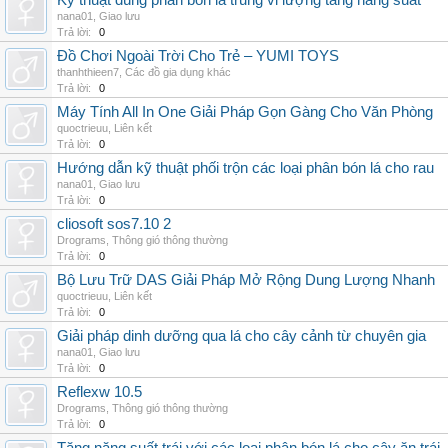
Kỹ thuật dùng phân bón lá trung vi lượng tăng năng suất
nana01
,
Giao lưu
Trả lời:
0
Đồ Chơi Ngoài Trời Cho Trẻ – YUMI TOYS
thanhthieen7
,
Các đồ gia dụng khác
Trả lời:
0
Máy Tính All In One Giải Pháp Gọn Gàng Cho Văn Phòng
quoctrieuu
,
Liên kết
Trả lời:
0
Hướng dẫn kỹ thuật phối trộn các loại phân bón lá cho rau
nana01
,
Giao lưu
Trả lời:
0
cliosoft sos7.10 2
Drograms
,
Thông gió thông thường
Trả lời:
0
Bộ Lưu Trữ DAS Giải Pháp Mở Rộng Dung Lượng Nhanh
quoctrieuu
,
Liên kết
Trả lời:
0
Giải pháp dinh dưỡng qua lá cho cây cảnh từ chuyên gia
nana01
,
Giao lưu
Trả lời:
0
Reflexw 10.5
Drograms
,
Thông gió thông thường
Trả lời:
0