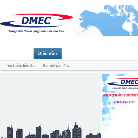
Trang chủ
Diễn đàn
Thành viên
Tìm kiếm diễn đàn
Bài viết gần đây