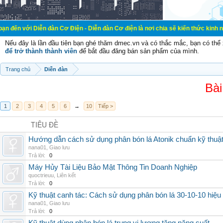
ễn đàn Cơ Điện - Diễn đàn Cơ điện là nơi chia sẽ kiến thức kinh nghiệm trong 
Nếu đây là lần đầu tiên bạn ghé thăm dmec.vn và có thắc mắc, bạn có th
để trở thành thành viên
để bắt đầu đăng bán sản phẩm của mình.
Trang chủ
Diễn đàn
Bài
1
2
3
4
5
6
→
10
Tiếp >
TIÊU ĐỀ
Hướng dẫn cách sử dụng phân bón lá Atonik chuẩn kỹ thuậ
nana01
,
Giao lưu
Trả lời:
0
Máy Hủy Tài Liệu Bảo Mật Thông Tin Doanh Nghiệp
quoctrieuu
,
Liên kết
Trả lời:
0
Kỹ thuật canh tác: Cách sử dụng phân bón lá 30-10-10 hiệu
nana01
,
Giao lưu
Trả lời:
0