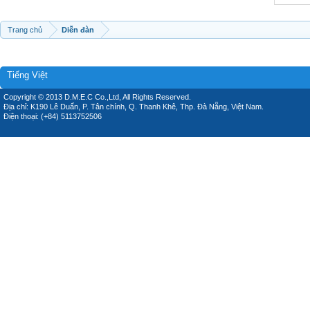
Trang chủ
Diễn đàn
Tiếng Việt
Copyright © 2013 D.M.E.C Co.,Ltd, All Rights Reserved.
Địa chỉ: K190 Lê Duẩn, P. Tân chính, Q. Thanh Khê, Thp. Đà Nẵng, Việt Nam.
Điện thoại: (+84) 5113752506