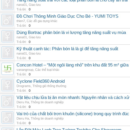
Tăng năng suất trái với các loại phân bón lá cho cây ăn trái
nana01
,
Giao lưu
Trả lời:
0
Đồ Chơi Thông Minh Giáo Dục Cho Bé - YUMI TOYS
thien7
,
Các đồ gia dụng khác
Trả lời:
0
Dùng Bortrac phân bón lá vi lượng tăng năng suất vụ mùa
nana01
,
Giao lưu
Trả lời:
0
Kỹ thuật canh tác: Phân bón lá là gì để tăng năng suất
nana01
,
Giao lưu
Trả lời:
0
Concon Hotel – “Một ngôi làng nhỏ” trên khu đất 95 m² giữa
vanangroup
,
Các thể loại khác
Trả lời:
0
Cyclone Field360 Android
Drograms
,
Thông gió thông thường
Trả lời:
0
Vật liệu chịu lửa bị ăn mòn nhanh: Nguyên nhân và cách xử 
Dieru Ha
,
Thông tin doanh nghiệp
Trả lời:
0
Vai trò của chất bôi trơn khuôn (silicone) trong quy trình đ
Dieru Ha
,
Thông tin doanh nghiệp
Trả lời:
0