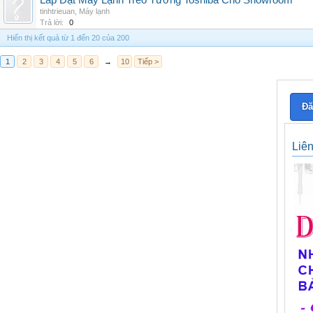
Lắp Đặt Máy Lạnh Treo Tường Toshiba Cho Showroom
tinhtrieuan
,
Máy lạnh
Trả lời:
0
Hiển thị kết quả từ 1 đến 20 của 200
1
2
3
4
5
6
→
10
Tiếp >
Đă
Liê