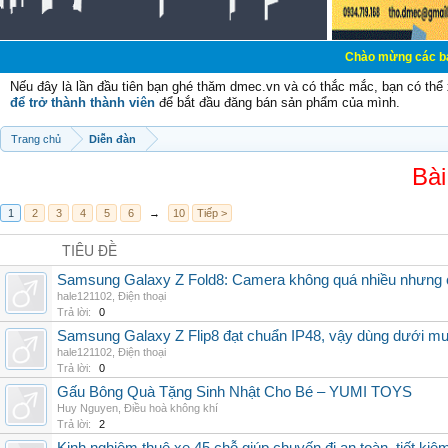
Chào mừng các bạn đến với Diễ
Nếu đây là lần đầu tiên bạn ghé thăm dmec.vn và có thắc mắc, bạn có th
để trở thành thành viên
để bắt đầu đăng bán sản phẩm của mình.
Trang chủ
Diễn đàn
Bài
1
2
3
4
5
6
→
10
Tiếp >
TIÊU ĐỀ
Samsung Galaxy Z Fold8: Camera không quá nhiều nhưng 
hale121102
,
Điện thoại
Trả lời:
0
Samsung Galaxy Z Flip8 đạt chuẩn IP48, vậy dùng dưới m
hale121102
,
Điện thoại
Trả lời:
0
Gấu Bông Quà Tặng Sinh Nhật Cho Bé – YUMI TOYS
Huy Nguyen
,
Điều hoà không khí
Trả lời:
2