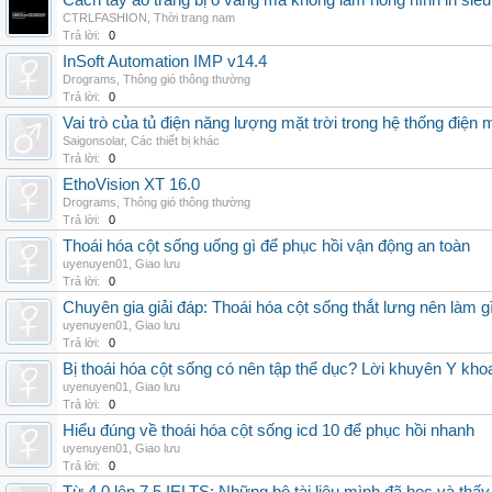
Cách tẩy áo trắng bị ố vàng mà không làm hỏng hình in siêu
CTRLFASHION
,
Thời trang nam
Trả lời:
0
InSoft Automation IMP v14.4
Drograms
,
Thông gió thông thường
Trả lời:
0
Vai trò của tủ điện năng lượng mặt trời trong hệ thống điện m
Saigonsolar
,
Các thiết bị khác
Trả lời:
0
EthoVision XT 16.0
Drograms
,
Thông gió thông thường
Trả lời:
0
Thoái hóa cột sống uống gì để phục hồi vận động an toàn
uyenuyen01
,
Giao lưu
Trả lời:
0
Chuyên gia giải đáp: Thoái hóa cột sống thắt lưng nên làm g
uyenuyen01
,
Giao lưu
Trả lời:
0
Bị thoái hóa cột sống có nên tập thể dục? Lời khuyên Y kho
uyenuyen01
,
Giao lưu
Trả lời:
0
Hiểu đúng về thoái hóa cột sống icd 10 để phục hồi nhanh
uyenuyen01
,
Giao lưu
Trả lời:
0