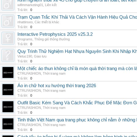
Kinh nghiệm thuê xe 45 chỗ giúp chuyến đi an toàn, tiết kiệ
wifimmarketing01
,
Liên kết
Trả lời:
0
Trạm Quan Trắc Khí Thải Và Cách Vận Hành Hiệu Quả Ch
nhattinseo
,
Các thiết bị khác
Trả lời:
0
Interactive Petrophysics 2025 v25.3.2
Drograms
,
Thông gió thông thường
Trả lời:
0
Quy Trình Thử Nghiệm Hạt Nhựa Nguyên Sinh Khi Nhập K
Vietuc190
,
Giao lưu
Trả lời:
0
Một chiếc áo thun không chỉ là món quà thời trang mà còn 
CTRLFASHION
,
Thời trang nam
Trả lời:
0
Áo in chữ hot xu hướng thời trang 2026
CTRLFASHION
,
Thời trang nam
Trả lời:
0
Outfit Basic Kém Sang Và Cách Khắc Phục Để Mặc Đơn 
CTRLFASHION
,
Thời trang nam
Trả lời:
0
Tinh thần Việt Nam qua trang phục không chỉ nằm ở những 
CTRLFASHION
,
Thời trang nam
Trả lời:
0