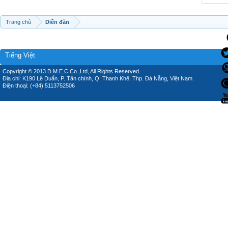
Trang chủ
Diễn đàn
Tiếng Việt
Copyright © 2013 D.M.E.C Co.,Ltd, All Rights Reserved.
Địa chỉ: K190 Lê Duẩn, P. Tân chính, Q. Thanh Khê, Thp. Đà Nẵng, Việt Nam.
Điện thoại: (+84) 5113752506