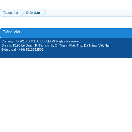
Trang chủ
Diễn đàn
Tiếng Việt
Copyright © 2013 D.M.E.C Co.,Ltd, All Rights Reserved.
Địa chỉ: K190 Lê Duẩn, P. Tân chính, Q. Thanh Khê, Thp. Đà Nẵng, Việt Nam.
Điện thoại: (+84) 5113752506