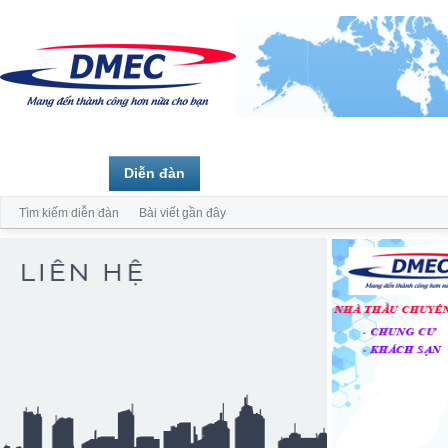
Trang chủ
Diễn đàn
Thành viên
Tìm kiếm diễn đàn
Bài viết gần đây