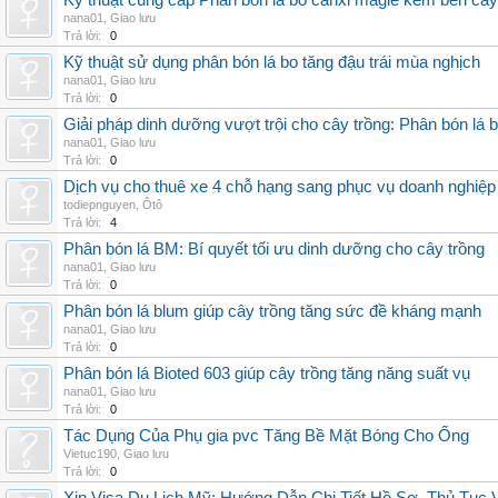
Kỹ thuật cung cấp Phân bón lá bo canxi magie kẽm bền cây
nana01
,
Giao lưu
Trả lời:
0
Kỹ thuật sử dụng phân bón lá bo tăng đậu trái mùa nghịch
nana01
,
Giao lưu
Trả lời:
0
Giải pháp dinh dưỡng vượt trội cho cây trồng: Phân bón lá 
nana01
,
Giao lưu
Trả lời:
0
Dịch vụ cho thuê xe 4 chỗ hạng sang phục vụ doanh nghiệ
todiepnguyen
,
Ôtô
Trả lời:
4
Phân bón lá BM: Bí quyết tối ưu dinh dưỡng cho cây trồng
nana01
,
Giao lưu
Trả lời:
0
Phân bón lá blum giúp cây trồng tăng sức đề kháng mạnh
nana01
,
Giao lưu
Trả lời:
0
Phân bón lá Bioted 603 giúp cây trồng tăng năng suất vụ
nana01
,
Giao lưu
Trả lời:
0
Tác Dụng Của Phụ gia pvc Tăng Bề Mặt Bóng Cho Ống
Vietuc190
,
Giao lưu
Trả lời:
0