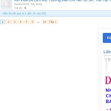
Xin Visa Du Lịch Mỹ: Hướng Dẫn Chi Tiết Hồ Sơ, Thủ Tục
baohan4228
,
Xây dựng
Trả lời:
0
Hiển thị kết quả từ 1 đến 20 của 200
1
2
3
4
5
6
→
10
Tiếp >
Đă
Liê