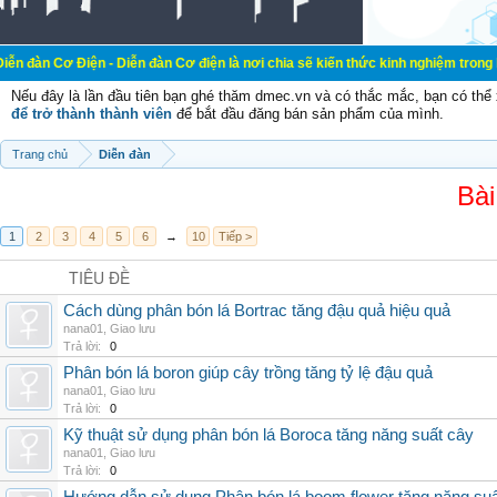
ện - Diễn đàn Cơ điện là nơi chia sẽ kiến thức kinh nghiệm trong lãnh vực cơ đ
Nếu đây là lần đầu tiên bạn ghé thăm dmec.vn và có thắc mắc, bạn có th
để trở thành thành viên
để bắt đầu đăng bán sản phẩm của mình.
Trang chủ
Diễn đàn
Bài
1
2
3
4
5
6
→
10
Tiếp >
TIÊU ĐỀ
Cách dùng phân bón lá Bortrac tăng đậu quả hiệu quả
nana01
,
Giao lưu
Trả lời:
0
Phân bón lá boron giúp cây trồng tăng tỷ lệ đậu quả
nana01
,
Giao lưu
Trả lời:
0
Kỹ thuật sử dụng phân bón lá Boroca tăng năng suất cây
nana01
,
Giao lưu
Trả lời:
0