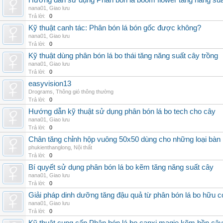
Hướng dẫn sử dụng Phân bón lá boom flower tăng năng suấ
nana01
,
Giao lưu
Trả lời:
0
Kỹ thuật canh tác: Phân bón lá bón gốc được không?
nana01
,
Giao lưu
Trả lời:
0
Kỹ thuật dùng phân bón lá bo thái tăng năng suất cây trồng
nana01
,
Giao lưu
Trả lời:
0
easyvision13
Drograms
,
Thông gió thông thường
Trả lời:
0
Hướng dẫn kỹ thuật sử dụng phân bón lá bo tech cho cây
nana01
,
Giao lưu
Trả lời:
0
Chân tăng chỉnh hộp vuông 50x50 dùng cho những loại bàn
phukienthanglong
,
Nội thất
Trả lời:
0
Bí quyết sử dụng phân bón lá bo kẽm tăng năng suất cây
nana01
,
Giao lưu
Trả lời:
0
Giải pháp dinh dưỡng tăng đậu quả từ phân bón lá bo hữu 
nana01
,
Giao lưu
Trả lời:
0