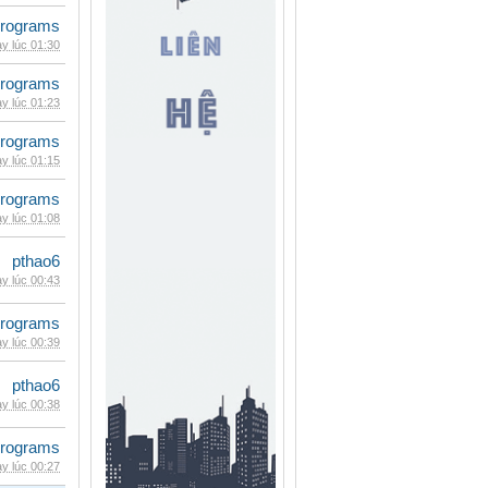
rograms
y lúc 01:30
rograms
y lúc 01:23
rograms
y lúc 01:15
rograms
y lúc 01:08
pthao6
y lúc 00:43
rograms
y lúc 00:39
pthao6
y lúc 00:38
rograms
y lúc 00:27