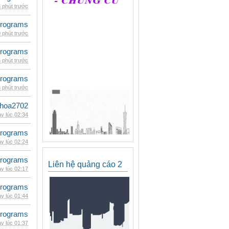
 phút trước
rograms
 phút trước
rograms
 phút trước
rograms
 phút trước
hoa2702
y lúc 02:34
rograms
y lúc 02:24
rograms
Liên hệ quảng cáo 2
y lúc 02:17
rograms
y lúc 01:44
rograms
y lúc 01:37