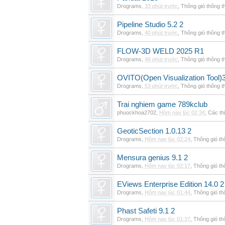
Drograms
,
33 phút trước
,
Thông gió thông 
Pipeline Studio 5.2 2
Drograms
,
40 phút trước
,
Thông gió thông 
FLOW-3D WELD 2025 R1
Drograms
,
46 phút trước
,
Thông gió thông 
OVITO(Open Visualization Tool)3
Drograms
,
53 phút trước
,
Thông gió thông 
Trai nghiem game 789kclub
phuockhoa2702
,
Hôm nay lúc 02:34
,
Các thi
GeoticSection 1.0.13 2
Drograms
,
Hôm nay lúc 02:24
,
Thông gió t
Mensura genius 9.1 2
Drograms
,
Hôm nay lúc 02:17
,
Thông gió t
EViews Enterprise Edition 14.0 2
Drograms
,
Hôm nay lúc 01:44
,
Thông gió t
Phast Safeti 9.1 2
Drograms
,
Hôm nay lúc 01:37
,
Thông gió t