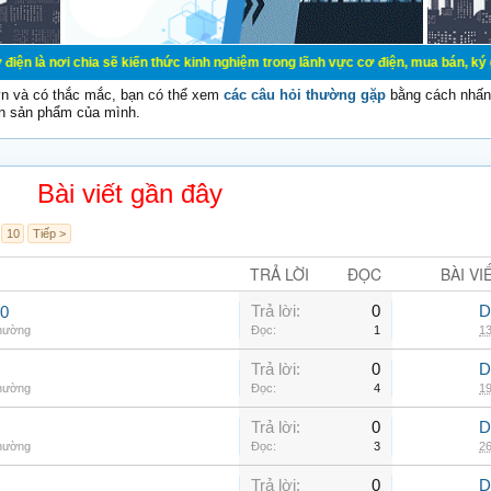
ia sẽ kiến thức kinh nghiệm trong lãnh vực cơ điện, mua bán, ký gửi, cho thuê
vn và có thắc mắc, bạn có thể xem
các câu hỏi thường gặp
bằng cách nhấn 
n sản phẩm của mình.
Bài viết gần đây
10
Tiếp >
TRẢ LỜI
ĐỌC
BÀI VI
Trả lời:
0
D
00
thường
Đọc:
1
13
Trả lời:
0
D
thường
Đọc:
4
19
Trả lời:
0
D
thường
Đọc:
3
26
Trả lời:
0
D