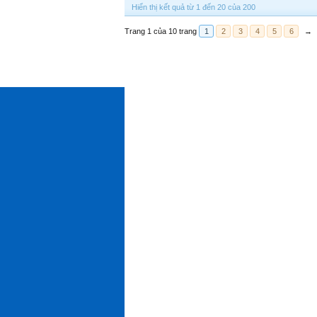
Hiển thị kết quả từ 1 đến 20 của 200
Trang 1 của 10 trang
1
2
3
4
5
6
→