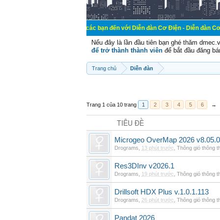
Chào mừng các bạn đến với Diễn đàn Cơ Điện - Diễn đàn Cơ điện là nơi ch
Nếu đây là lần đầu tiên bạn ghé thăm dmec.
để trở thành thành viên
để bắt đầu đăng bá
Trang chủ
Diễn đàn
Trang 1 của 10 trang
1
2
3
4
5
6
→
TIÊU ĐỀ
Microgeo OverMap 2026 v8.05.
Drograms
,
13 phút trước
,
Thông gió thông 
Res3DInv v2026.1
Drograms
,
19 phút trước
,
Thông gió thông 
Drillsoft HDX Plus v.1.0.1.113
Drograms
,
26 phút trước
,
Thông gió thông 
Pandat 2026