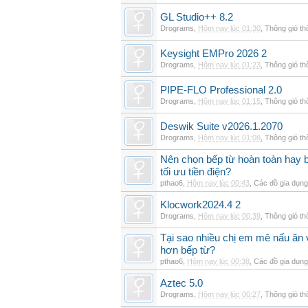
GL Studio++ 8.2
Drograms
,
Hôm nay lúc 01:30
,
Thông gió t
Keysight EMPro 2026 2
Drograms
,
Hôm nay lúc 01:23
,
Thông gió t
PIPE-FLO Professional 2.0
Drograms
,
Hôm nay lúc 01:15
,
Thông gió t
Deswik Suite v2026.1.2070
Drograms
,
Hôm nay lúc 01:08
,
Thông gió t
Nên chọn bếp từ hoàn toàn hay b
tối ưu tiền điện?
pthao6
,
Hôm nay lúc 00:43
,
Các đồ gia dụn
Klocwork2024.4 2
Drograms
,
Hôm nay lúc 00:39
,
Thông gió t
Tại sao nhiều chị em mê nấu ăn 
hơn bếp từ?
pthao6
,
Hôm nay lúc 00:38
,
Các đồ gia dụn
Aztec 5.0
Drograms
,
Hôm nay lúc 00:27
,
Thông gió t