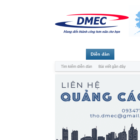
Trang chủ
Diễn đàn
Thành vi
Tìm kiếm diễn đàn
Bài viết gần đây