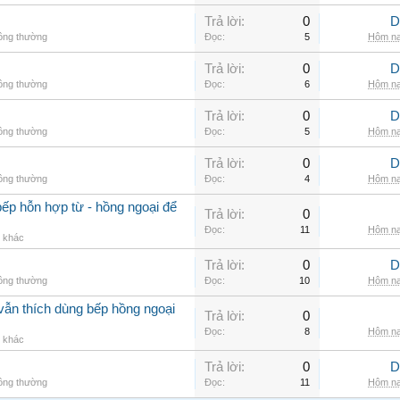
Trả lời:
0
D
hông thường
Đọc:
5
Hôm na
Trả lời:
0
D
hông thường
Đọc:
6
Hôm na
Trả lời:
0
D
hông thường
Đọc:
5
Hôm na
Trả lời:
0
D
hông thường
Đọc:
4
Hôm na
ếp hỗn hợp từ - hồng ngoại để
Trả lời:
0
Đọc:
11
Hôm na
g khác
Trả lời:
0
D
hông thường
Đọc:
10
Hôm na
vẫn thích dùng bếp hồng ngoại
Trả lời:
0
Đọc:
8
Hôm na
g khác
Trả lời:
0
D
hông thường
Đọc:
11
Hôm na