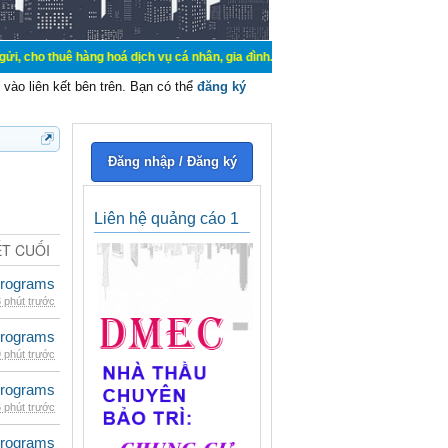
 hàng hoá dịch vụ cá nhân, gia đình. Mua bán, ký gửi, cho thuê thiết bị hệ thố
vào liên kết bên trên. Bạn có thể
đăng ký
Đăng nhập / Đăng ký
Liên hệ quảng cáo 1
ẾT CUỐI
rograms
 phút trước
rograms
 phút trước
rograms
 phút trước
rograms