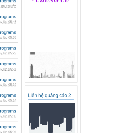
rograms
 phút trước
rograms
y lúc 05:45
rograms
y lúc 05:38
rograms
y lúc 05:29
rograms
y lúc 05:24
rograms
y lúc 05:19
rograms
Liên hệ quảng cáo 2
y lúc 05:14
rograms
y lúc 05:09
rograms
y lúc 05:04