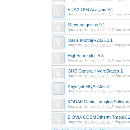
EDAX OIM Analysis 9.1
Drograms
,
Hôm nay lúc 04:52
,
Thông gió t
Mensura genius 9.1
Drograms
,
Hôm nay lúc 04:47
,
Thông gió t
Oasis Montaj v2025.2.1
Drograms
,
Hôm nay lúc 04:41
,
Thông gió t
HighScore plus 5.3
Drograms
,
Hôm nay lúc 04:36
,
Thông gió t
GHS General HydroStatics 2
Drograms
,
Hôm nay lúc 04:31
,
Thông gió t
Keysight MQA 2026 2
Drograms
,
Hôm nay lúc 04:27
,
Thông gió t
KODAK Dental Imaging Software
Drograms
,
Hôm nay lúc 04:21
,
Thông gió t
BIOVIA COSMOtherm TmoleX 
Drograms
,
Hôm nay lúc 04:16
,
Thông gió t