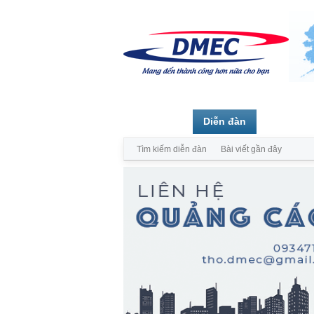
Trang chủ
Diễn đàn
Thành vi
Tìm kiếm diễn đàn
Bài viết gần đây