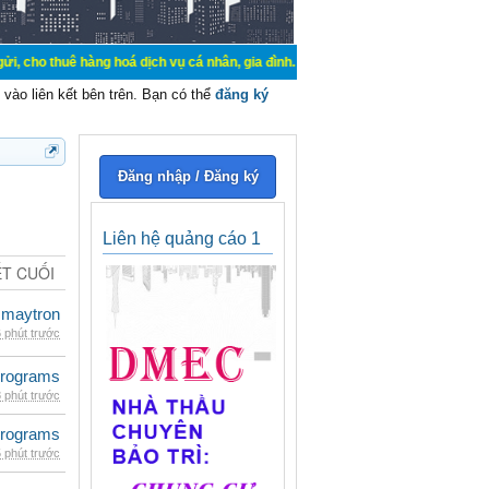
hàng hoá dịch vụ cá nhân, gia đình. Mua bán, ký gửi, cho thuê thiết bị hệ thố
vào liên kết bên trên. Bạn có thể
đăng ký
Đăng nhập / Đăng ký
Liên hệ quảng cáo 1
ẾT CUỐI
maytron
 phút trước
rograms
 phút trước
rograms
 phút trước