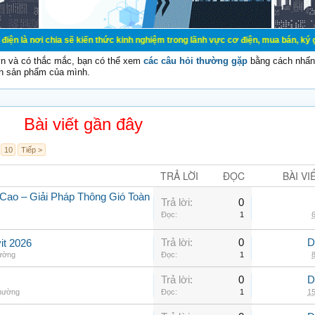
ia sẽ kiến thức kinh nghiệm trong lãnh vực cơ điện, mua bán, ký gửi, cho thuê 
vn và có thắc mắc, bạn có thể xem
các câu hỏi thường gặp
bằng cách nhấn 
n sản phẩm của mình.
Bài viết gần đây
10
Tiếp >
TRẢ LỜI
ĐỌC
BÀI VI
Cao – Giải Pháp Thông Gió Toàn
Trả lời:
0
Đọc:
1
6
Trả lời:
0
D
it 2026
hường
Đọc:
1
8
Trả lời:
0
D
thường
Đọc:
1
15