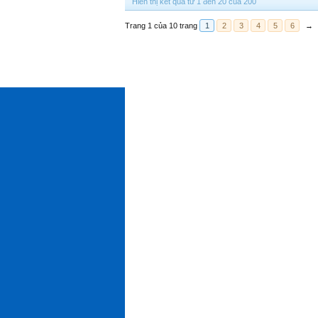
Hiển thị kết quả từ 1 đến 20 của 200
Trang 1 của 10 trang
1
2
3
4
5
6
→