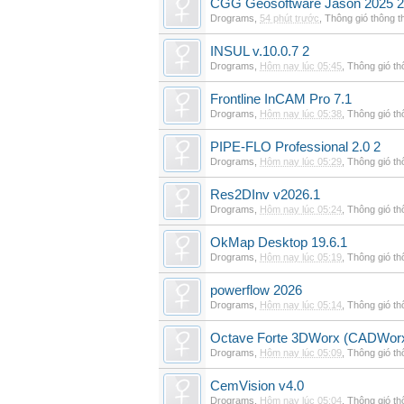
CGG Geosoftware Jason 2025 2
Drograms
,
54 phút trước
,
Thông gió thông 
INSUL v.10.0.7 2
Drograms
,
Hôm nay lúc 05:45
,
Thông gió t
Frontline InCAM Pro 7.1
Drograms
,
Hôm nay lúc 05:38
,
Thông gió t
PIPE-FLO Professional 2.0 2
Drograms
,
Hôm nay lúc 05:29
,
Thông gió t
Res2DInv v2026.1
Drograms
,
Hôm nay lúc 05:24
,
Thông gió t
OkMap Desktop 19.6.1
Drograms
,
Hôm nay lúc 05:19
,
Thông gió t
powerflow 2026
Drograms
,
Hôm nay lúc 05:14
,
Thông gió t
Octave Forte 3DWorx (CADWorx
Drograms
,
Hôm nay lúc 05:09
,
Thông gió t
CemVision v4.0
Drograms
,
Hôm nay lúc 05:04
,
Thông gió t