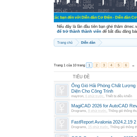
Chào mừng các bạn đến với Diễn đàn Cơ Điện - Diễn đàn Cơ điện là nơi ch
Nếu đây là lần đầu tiên bạn ghé thăm dmec.
để trở thành thành viên
để bắt đầu đăng bá
Trang chủ
Diễn đàn
Trang 1 của 10 trang
1
2
3
4
5
6
→
TIÊU ĐỀ
Ống Gió Hải Phòng Chất Lượng 
Diện Cho Công Trình
maytron
,
6 phút trước
,
Thiết bị điều khiển
MagiCAD 2026 for AutoCAD Rev
Drograms
,
8 phút trước
,
Thông gió thông t
FastReport Avalonia 2024.2.19 2
Drograms
,
15 phút trước
,
Thông gió thông 