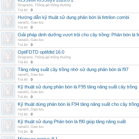
KISSsoft KISSsys 2026.0 2
Drograms
,
Thông gió thông thường
Trả lời:
0
Hướng dẫn kỹ thuật sử dụng phân bón lá fetrilon combi
nana01
,
Giao lưu
Trả lời:
0
Giải pháp dinh dưỡng vượt trội cho cây trồng: Phân bón lá fe
nana01
,
Giao lưu
Trả lời:
0
OptiFDTD optifdtd 16.0
Drograms
,
Thông gió thông thường
Trả lời:
0
Tăng năng suất cây trồng nhờ sử dụng phân bón lá f97
nana01
,
Giao lưu
Trả lời:
0
Kỹ thuật sử dụng phân bón lá F95 tăng năng suất cây trồng
nana01
,
Giao lưu
Trả lời:
0
Kỹ thuật dùng phân bón lá F94 tăng năng suất cho cây trồng
nana01
,
Giao lưu
Trả lời:
0
Kỹ thuật sử dụng Phân bón lá f90 giúp tăng năng suất
nana01
,
Giao lưu
Trả lời:
0