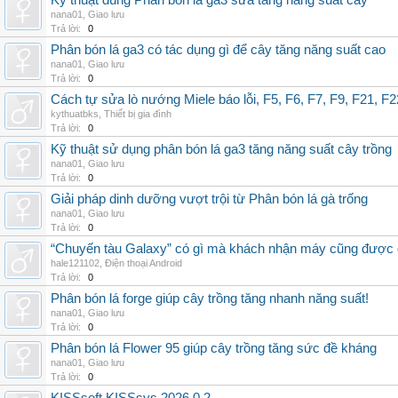
Kỹ thuật dùng Phân bón lá ga3 sữa tăng năng suất cây
nana01
,
Giao lưu
Trả lời:
0
Phân bón lá ga3 có tác dụng gì để cây tăng năng suất cao
nana01
,
Giao lưu
Trả lời:
0
Cách tự sửa lò nướng Miele báo lỗi, F5, F6, F7, F9, F21, F2
kythuatbks
,
Thiết bị gia đình
Trả lời:
0
Kỹ thuật sử dụng phân bón lá ga3 tăng năng suất cây trồng
nana01
,
Giao lưu
Trả lời:
0
Giải pháp dinh dưỡng vượt trội từ Phân bón lá gà trống
nana01
,
Giao lưu
Trả lời:
0
“Chuyến tàu Galaxy” có gì mà khách nhận máy cũng được đ
hale121102
,
Điện thoại Android
Trả lời:
0
Phân bón lá forge giúp cây trồng tăng nhanh năng suất!
nana01
,
Giao lưu
Trả lời:
0
Phân bón lá Flower 95 giúp cây trồng tăng sức đề kháng
nana01
,
Giao lưu
Trả lời:
0