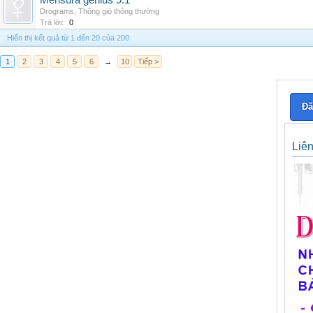
Mensura genius 9.1
Drograms
,
Thông gió thông thường
Trả lời:
0
Hiển thị kết quả từ 1 đến 20 của 200
1
2
3
4
5
6
→
10
Tiếp >
Đă
Liê