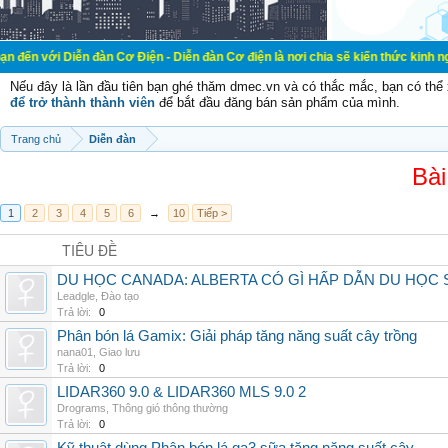
n đàn Cơ Điện - Diễn đàn Cơ điện là nơi chia sẽ kiến thức kinh nghiệm trong l
Nếu đây là lần đầu tiên bạn ghé thăm dmec.vn và có thắc mắc, bạn có th
để trở thành thành viên
để bắt đầu đăng bán sản phẩm của mình.
Trang chủ
Diễn đàn
Bài
1
2
3
4
5
6
→
10
Tiếp >
TIÊU ĐỀ
DU HỌC CANADA: ALBERTA CÓ GÌ HẤP DẪN DU HỌC 
Leadgle
,
Đào tạo
Trả lời:
0
Phân bón lá Gamix: Giải pháp tăng năng suất cây trồng
nana01
,
Giao lưu
Trả lời:
0
LIDAR360 9.0 & LIDAR360 MLS 9.0 2
Drograms
,
Thông gió thông thường
Trả lời:
0