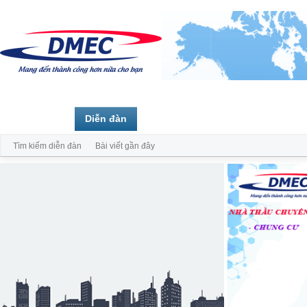
Trang chủ
Diễn đàn
Thành viên
Tìm kiếm diễn đàn
Bài viết gần đây