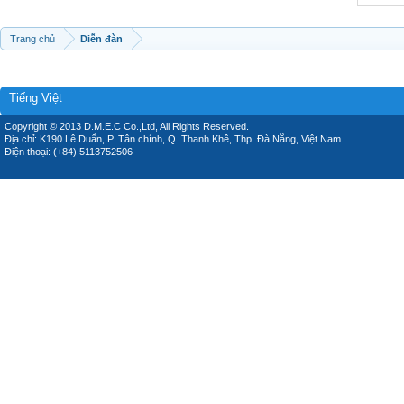
Trang chủ
Diễn đàn
Tiếng Việt
Copyright © 2013 D.M.E.C Co.,Ltd, All Rights Reserved.
Địa chỉ: K190 Lê Duẩn, P. Tân chính, Q. Thanh Khê, Thp. Đà Nẵng, Việt Nam.
Điện thoại: (+84) 5113752506