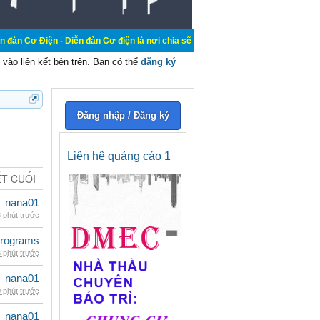
 Diễn đàn Cơ điện là nơi chia sẽ kiến thức kinh nghiệm trong lãnh vực cơ điện
vào liên kết bên trên. Bạn có thể
đăng ký
Đăng nhập / Đăng ký
Liên hệ quảng cáo 1
ẾT CUỐI
nana01
 phút trước
rograms
 phút trước
nana01
 phút trước
nana01