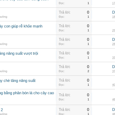
Đọc:
1
17
Trả lời:
0
D
thường
Đọc:
1
18
Trả lời:
0
ây con giúp rễ khỏe mạnh
Đọc:
1
25
Trả lời:
0
D
thường
Đọc:
1
28
Trả lời:
0
ăng năng suất vượt trội
Đọc:
1
33
Trả lời:
0
D
thường
Đọc:
2
37
Trả lời:
0
ây chè tăng năng suất
Đọc:
1
40
ởng bằng phân bón lá cho cây cao
Trả lời:
0
Đọc:
1
48
Trả lời:
0
D
 2
thường
Đọc:
1
48