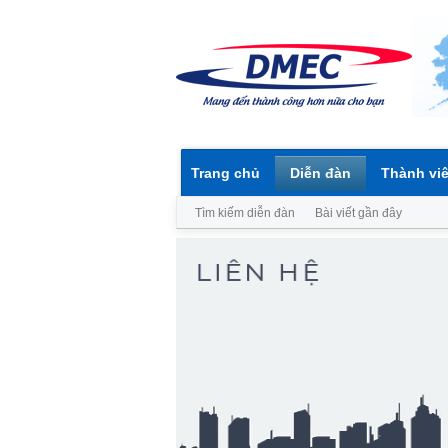
Trang chủ
Diễn đàn
Thành vi
Tìm kiếm diễn đàn
Bài viết gần đây