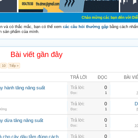
Chào mừng các bạn đến với Diễn đàn Cơ Điện -
vn và có thắc mắc, bạn có thể xem
các câu hỏi thường gặp
bằng cách nhấn 
n sản phẩm của mình.
Bài viết gần đây
10
Tiếp >
TRẢ LỜI
ĐỌC
BÀI VI
Trả lời:
0
ây hành tăng năng suất
Đọc:
1
3
Trả lời:
0
D
hường
Đọc:
1
8
Trả lời:
0
ây dừa tăng năng suất
Đọc:
1
10
Trả lời:
0
lá cho cây dâu tằm đúng cách