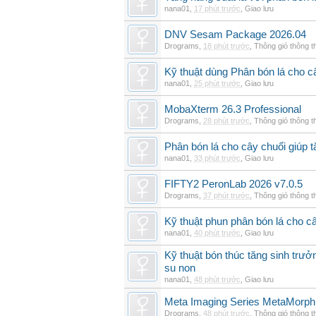
nana01
,
17 phút trước
,
Giao lưu
DNV Sesam Package 2026.04
Drograms
,
18 phút trước
,
Thông gió thông 
Kỹ thuật dùng Phân bón lá cho c
nana01
,
25 phút trước
,
Giao lưu
MobaXterm 26.3 Professional
Drograms
,
28 phút trước
,
Thông gió thông 
Phân bón lá cho cây chuối giúp t
nana01
,
33 phút trước
,
Giao lưu
FIFTY2 PeronLab 2026 v7.0.5
Drograms
,
37 phút trước
,
Thông gió thông 
Kỹ thuật phun phân bón lá cho c
nana01
,
40 phút trước
,
Giao lưu
Kỹ thuật bón thúc tăng sinh trư
su non
nana01
,
48 phút trước
,
Giao lưu
Meta Imaging Series MetaMorph
Drograms
,
48 phút trước
,
Thông gió thông 