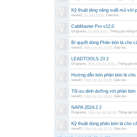
Kỹ thuật tăng năng suất mủ với 
nana01
,
55 phút trước
,
Giao lưu
CabMaster Pro v12.0
Drograms
,
58 phút trước
,
Thông gió thông 
Bí quyết dùng Phân bón lá cho 
nana01
,
Hôm nay lúc 00:56
,
Giao lưu
LEADTOOLS 23 2
Drograms
,
Hôm nay lúc 00:51
,
Thông gió t
Hướng dẫn bón phân bón lá cho 
nana01
,
Hôm nay lúc 00:49
,
Giao lưu
Tối ưu dinh dưỡng với phân bón 
nana01
,
Hôm nay lúc 00:42
,
Giao lưu
NAPA 2024.2 2
Drograms
,
Hôm nay lúc 00:40
,
Thông gió t
Kỹ thuật dùng phân bón lá cho c
nana01
,
Hôm nay lúc 00:35
,
Giao lưu