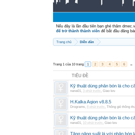
Nếu đây là lần đầu tiên bạn ghé thăm dmec.
để trở thành thành viên
để bắt đầu đăng bá
Trang chủ
Diễn đàn
Trang 1 của 10 trang
1
2
3
4
5
6
→
TIÊU ĐỀ
Kỹ thuật dùng phân bón lá cho c
nana01
,
3 phút trước
,
Giao lưu
H.Kalka Aqion v8.8.5
Drograms
,
8 phút trước
,
Thông gió thông t
Kỹ thuật dùng phân bón lá cho c
nana01
,
10 phút trước
,
Giao lưu
Tăng năng suất lá với phân bón 