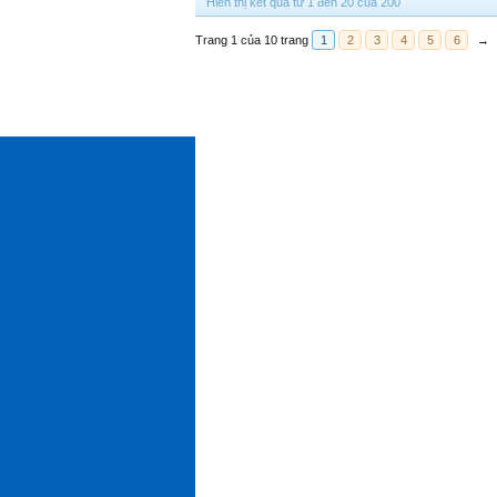
Hiển thị kết quả từ 1 đến 20 của 200
Trang 1 của 10 trang
1
2
3
4
5
6
→