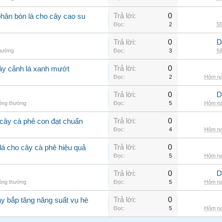
Trả lời:
0
phân bón lá cho cây cao su
Đọc:
2
55
Trả lời:
0
D
thường
Đọc:
3
58
Trả lời:
0
cây cảnh lá xanh mướt
Đọc:
2
Hôm na
Trả lời:
0
D
hông thường
Đọc:
5
Hôm na
Trả lời:
0
cây cà phê con đạt chuẩn
Đọc:
4
Hôm na
Trả lời:
0
lá cho cây cà phê hiệu quả
Đọc:
5
Hôm na
Trả lời:
0
D
hông thường
Đọc:
5
Hôm na
Trả lời:
0
ây bắp tăng năng suất vụ hè
Đọc:
5
Hôm na