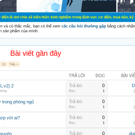
ia sẽ kiến thức kinh nghiệm trong lãnh vực cơ điện, mua bán, ký gửi, cho thuê 
vn và có thắc mắc, bạn có thể xem
các câu hỏi thường gặp
bằng cách nhấn 
n sản phẩm của mình.
Bài viết gần đây
10
Tiếp >
TRẢ LỜI
ĐỌC
BÀI VI
Trả lời:
0
D
 v2) 2
hường
Đọc:
1
1
Trả lời:
0
ý trong phòng ngủ
Đọc:
1
2
Trả lời:
0
ợp với ai?
Đọc:
1
5
Trả lời:
0
du
Nguyên