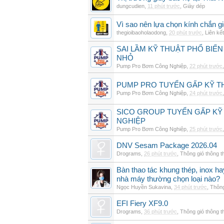
dungcudien
,
11 phút trước
,
Giày dép
Vì sao nên lựa chọn kính chắn g
thegioibaoholaodong
,
20 phút trước
,
Liên kết
SAI LẦM KỸ THUẬT PHỔ BIẾN
NHỎ
Pump Pro Bơm Công Nghiệp
,
22 phút trước
PUMP PRO TUYỂN GẤP KỸ TH
Pump Pro Bơm Công Nghiệp
,
24 phút trước
SICO GROUP TUYỂN GẤP KỸ 
NGHIỆP
Pump Pro Bơm Công Nghiệp
,
25 phút trước
DNV Sesam Package 2026.04
Drograms
,
26 phút trước
,
Thông gió thông 
Bàn thao tác khung thép, inox h
nhà máy thường chọn loại nào?
Ngọc Huyền Sukavina
,
34 phút trước
,
Thông
EFI Fiery XF9.0
Drograms
,
36 phút trước
,
Thông gió thông 