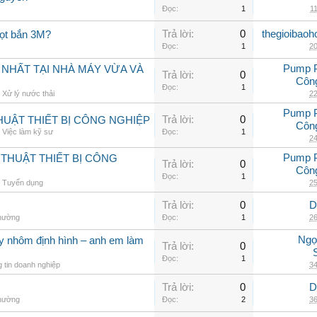
Đọc:
1
11
Trả lời:
0
thegioibaoh
iọt bắn 3M?
Đọc:
1
20
Pump 
 NHẤT TẠI NHÀ MÁY VỪA VÀ
Trả lời:
0
Côn
Đọc:
1
,
Xử lý nước thải
22
Pump 
Trả lời:
0
UẬT THIẾT BỊ CÔNG NGHIỆP
Côn
,
Việc làm kỹ sư
Đọc:
1
24
Pump 
THUẬT THIẾT BỊ CÔNG
Trả lời:
0
Côn
Đọc:
1
,
Tuyển dụng
25
Trả lời:
0
D
thường
Đọc:
1
26
Ngọ
ay nhôm định hình – anh em làm
Trả lời:
0
Đọc:
1
 tin doanh nghiệp
34
Trả lời:
0
D
thường
Đọc:
2
36