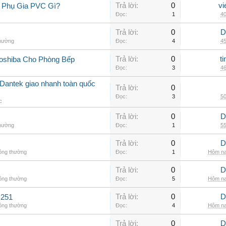
Trả lời:
0
vi
 Phụ Gia PVC Gì?
Đọc:
1
40
Trả lời:
0
D
thường
Đọc:
4
45
Trả lời:
0
t
oshiba Cho Phòng Bếp
Đọc:
3
46
Dantek giao nhanh toàn quốc
Trả lời:
0
Đọc:
3
50
c
Trả lời:
0
D
thường
Đọc:
1
55
Trả lời:
0
D
hông thường
Đọc:
1
Hôm na
Trả lời:
0
D
hông thường
Đọc:
5
Hôm na
Trả lời:
0
D
C251
hông thường
Đọc:
4
Hôm na
Trả lời:
0
D