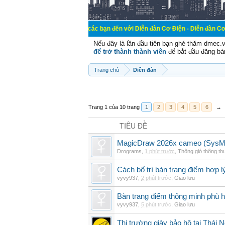
Chào mừng các bạn đến với Diễn đàn Cơ Điện - Diễn đàn Cơ điện là nơi ch
Nếu đây là lần đầu tiên bạn ghé thăm dmec.
để trở thành thành viên
để bắt đầu đăng bá
Trang chủ
Diễn đàn
Trang 1 của 10 trang
1
2
3
4
5
6
→
TIÊU ĐỀ
MagicDraw 2026x cameo (SysML
Drograms
,
1 phút trước
,
Thông gió thông t
Cách bố trí bàn trang điểm hợp l
vyvy937
,
2 phút trước
,
Giao lưu
Bàn trang điểm thông minh phù h
vyvy937
,
5 phút trước
,
Giao lưu
Thị trường giày bảo hộ tại Thái 