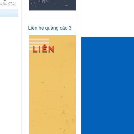
y lúc 07:14
Liên hệ quảng cáo 3