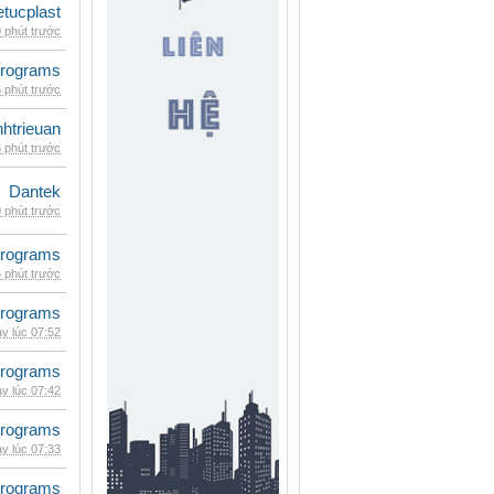
etucplast
 phút trước
rograms
 phút trước
inhtrieuan
 phút trước
Dantek
 phút trước
rograms
 phút trước
rograms
y lúc 07:52
rograms
y lúc 07:42
rograms
y lúc 07:33
rograms