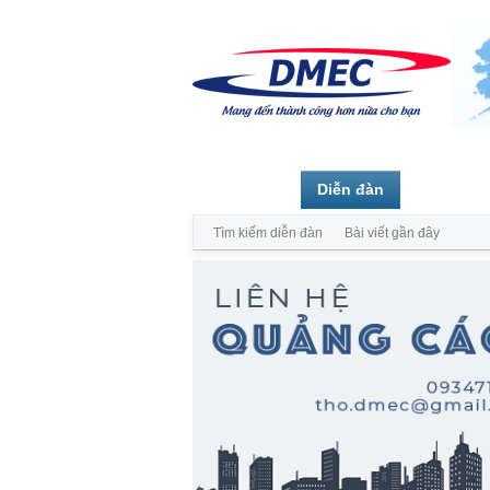
Trang chủ
Diễn đàn
Thành vi
Tìm kiếm diễn đàn
Bài viết gần đây