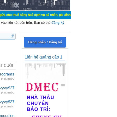
hàng hoá dịch vụ cá nhân, gia đình. Mua bán, ký gửi, cho thuê thiết bị hệ thố
vào liên kết bên trên. Bạn có thể
đăng ký
Đăng nhập / Đăng ký
Liên hệ quảng cáo 1
ẾT CUỐI
rograms
 phút trước
vyvy937
 phút trước
vyvy937
 phút trước
ngcudien