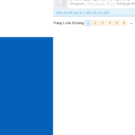
Drograms
,
Hôm nay lúc 07:14
,
Thông gió t
Hiển thị kết quả từ 1 đến 20 của 200
Trang 1 của 10 trang
1
2
3
4
5
6
→