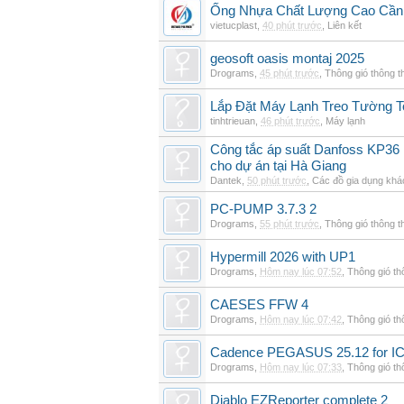
Ống Nhựa Chất Lượng Cao Cần
vietucplast
,
40 phút trước
,
Liên kết
geosoft oasis montaj 2025
Drograms
,
45 phút trước
,
Thông gió thông 
Lắp Đặt Máy Lạnh Treo Tường T
tinhtrieuan
,
46 phút trước
,
Máy lạnh
Công tắc áp suất Danfoss KP36 
cho dự án tại Hà Giang
Dantek
,
50 phút trước
,
Các đồ gia dụng khá
PC-PUMP 3.7.3 2
Drograms
,
55 phút trước
,
Thông gió thông 
Hypermill 2026 with UP1
Drograms
,
Hôm nay lúc 07:52
,
Thông gió t
CAESES FFW 4
Drograms
,
Hôm nay lúc 07:42
,
Thông gió t
Cadence PEGASUS 25.12 for I
Drograms
,
Hôm nay lúc 07:33
,
Thông gió t
Diablo EZReporter complete 2