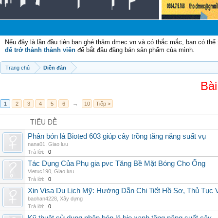
Nếu đây là lần đầu tiên bạn ghé thăm dmec.vn và có thắc mắc, bạn có th
để trở thành thành viên
để bắt đầu đăng bán sản phẩm của mình.
Trang chủ
Diễn đàn
Bài
1
2
3
4
5
6
→
10
Tiếp >
TIÊU ĐỀ
Phân bón lá Bioted 603 giúp cây trồng tăng năng suất vụ
nana01
,
Giao lưu
Trả lời:
0
Tác Dụng Của Phụ gia pvc Tăng Bề Mặt Bóng Cho Ống
Vietuc190
,
Giao lưu
Trả lời:
0
Xin Visa Du Lịch Mỹ: Hướng Dẫn Chi Tiết Hồ Sơ, Thủ Tục
baohan4228
,
Xây dựng
Trả lời:
0