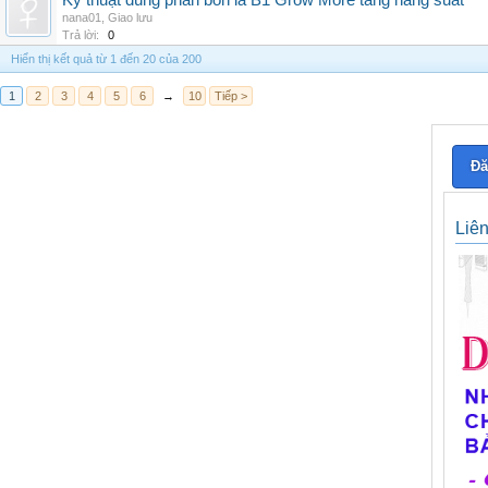
Kỹ thuật dùng phân bón lá B1 Grow More tăng năng suất
nana01
,
Giao lưu
Trả lời:
0
Hiển thị kết quả từ 1 đến 20 của 200
1
2
3
4
5
6
→
10
Tiếp >
Đă
Liê