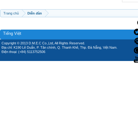
Trang chủ
Diễn đàn
Tiếng Việt
Copyright © 2013 D.M.E.C Co.,Ltd, All Rights Reserved.
Địa chỉ: K190 Lê Duẩn, P. Tân chính, Q. Thanh Khê, Thp. Đà Nẵng, Việt Nam.
Điện thoại: (+84) 5113752506