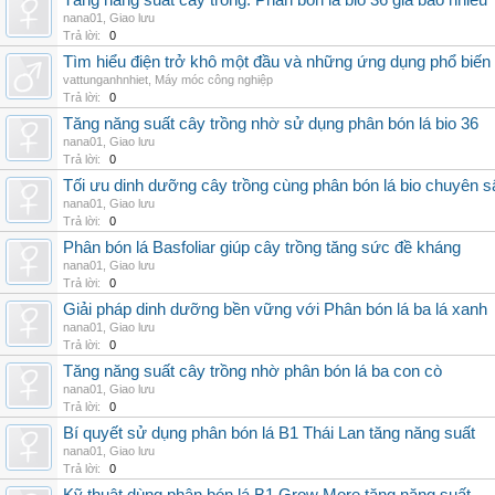
Tăng năng suất cây trồng: Phân bón lá bio 36 giá bao nhiêu
nana01
,
Giao lưu
Trả lời:
0
Tìm hiểu điện trở khô một đầu và những ứng dụng phổ biến 
vattunganhnhiet
,
Máy móc công nghiệp
Trả lời:
0
Tăng năng suất cây trồng nhờ sử dụng phân bón lá bio 36
nana01
,
Giao lưu
Trả lời:
0
Tối ưu dinh dưỡng cây trồng cùng phân bón lá bio chuyên s
nana01
,
Giao lưu
Trả lời:
0
Phân bón lá Basfoliar giúp cây trồng tăng sức đề kháng
nana01
,
Giao lưu
Trả lời:
0
Giải pháp dinh dưỡng bền vững với Phân bón lá ba lá xanh
nana01
,
Giao lưu
Trả lời:
0
Tăng năng suất cây trồng nhờ phân bón lá ba con cò
nana01
,
Giao lưu
Trả lời:
0
Bí quyết sử dụng phân bón lá B1 Thái Lan tăng năng suất
nana01
,
Giao lưu
Trả lời:
0