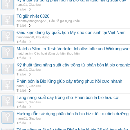
Kỹ thuật sử dụng phân bón lá bio xanh tăng năng suất cây
nana01
,
Giao lưu
Trả lời:
0
Tủ giữ nhiệt 0826
dienmaythanglong229
,
Các đồ gia dụng khác
Trả lời:
0
Điều kiện đăng ký quốc tịch Mỹ cho con sinh tại Việt Nam
baohan4228
,
Xây dựng
Trả lời:
0
Matcha Slim im Test: Vorteile, Inhaltsstoffe und Wirkungswe
matchaslim
,
Các hoạt động dự kiến thực hiện
Trả lời:
0
Kỹ thuật tăng năng suất cây trồng từ phân bón lá bio organic
nana01
,
Giao lưu
Trả lời:
0
Phân bón lá Bio King giúp cây trồng phục hồi cực nhanh
nana01
,
Giao lưu
Trả lời:
0
Tăng năng suất cây trồng nhờ Phân bón lá bio hữu cơ
nana01
,
Giao lưu
Trả lời:
0
Hướng dẫn sử dụng phân bón lá bio bizz tối ưu dinh dưỡng
nana01
,
Giao lưu
Trả lời:
0