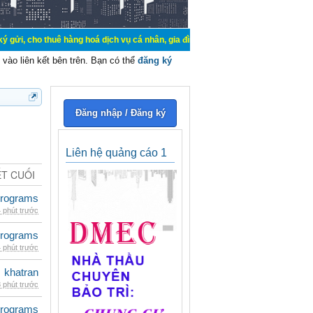
uê hàng hoá dịch vụ cá nhân, gia đình. Mua bán, ký gửi, cho thuê thiết bị hệ 
vào liên kết bên trên. Bạn có thể
đăng ký
Đăng nhập / Đăng ký
Liên hệ quảng cáo 1
ẾT CUỐI
rograms
 phút trước
rograms
 phút trước
khatran
 phút trước
rograms