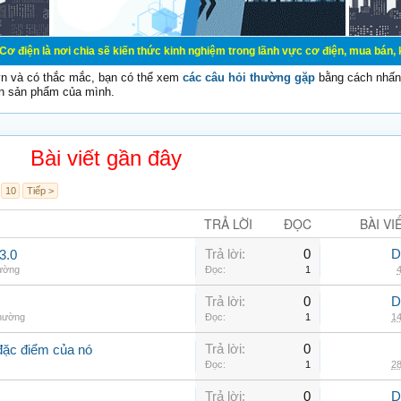
chia sẽ kiến thức kinh nghiệm trong lãnh vực cơ điện, mua bán, ký gửi, cho th
vn và có thắc mắc, bạn có thể xem
các câu hỏi thường gặp
bằng cách nhấn 
n sản phẩm của mình.
Bài viết gần đây
10
Tiếp >
TRẢ LỜI
ĐỌC
BÀI VI
Trả lời:
0
D
3.0
hường
Đọc:
1
4
Trả lời:
0
D
thường
Đọc:
1
14
Trả lời:
0
đặc điểm của nó
Đọc:
1
28
Trả lời:
0
D