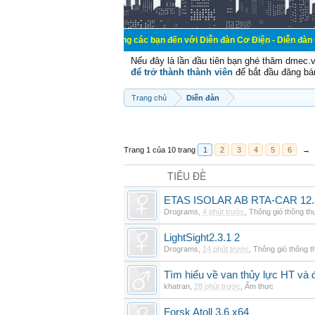
Chào mừng các bạn đến với Diễn đàn Cơ Điện - Diễn đàn Cơ điện là nơi 
Nếu đây là lần đầu tiên bạn ghé thăm dmec.
để trở thành thành viên
để bắt đầu đăng bá
Trang chủ
Diễn đàn
Trang 1 của 10 trang
1
2
3
4
5
6
→
TIÊU ĐỀ
ETAS ISOLAR AB RTA-CAR 12.
Drograms
,
4 phút trước
,
Thông gió thông t
LightSight2.3.1 2
Drograms
,
14 phút trước
,
Thông gió thông 
Tìm hiểu về van thủy lực HT và 
khatran
,
28 phút trước
,
Ẩm thực
Forsk Atoll 3.6 x64