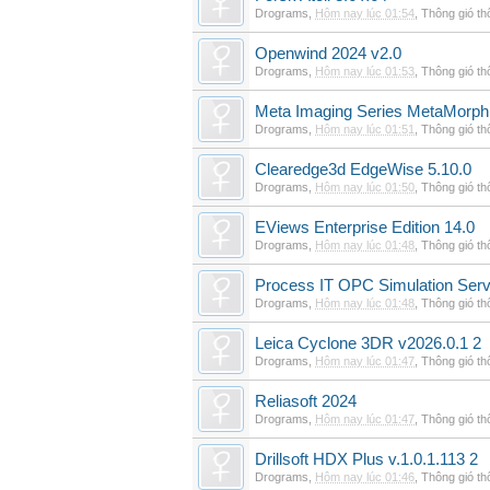
Drograms
,
Hôm nay lúc 01:54
,
Thông gió t
Openwind 2024 v2.0
Drograms
,
Hôm nay lúc 01:53
,
Thông gió t
Meta Imaging Series MetaMorph
Drograms
,
Hôm nay lúc 01:51
,
Thông gió t
Clearedge3d EdgeWise 5.10.0
Drograms
,
Hôm nay lúc 01:50
,
Thông gió t
EViews Enterprise Edition 14.0
Drograms
,
Hôm nay lúc 01:48
,
Thông gió t
Process IT OPC Simulation Serv
Drograms
,
Hôm nay lúc 01:48
,
Thông gió t
Leica Cyclone 3DR v2026.0.1 2
Drograms
,
Hôm nay lúc 01:47
,
Thông gió t
Reliasoft 2024
Drograms
,
Hôm nay lúc 01:47
,
Thông gió t
Drillsoft HDX Plus v.1.0.1.113 2
Drograms
,
Hôm nay lúc 01:46
,
Thông gió t