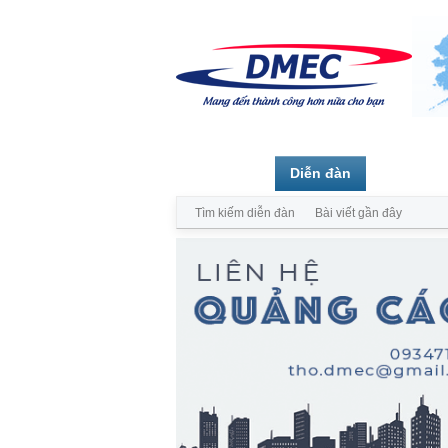
Trang chủ
Diễn đàn
Thành vi
Tìm kiếm diễn đàn
Bài viết gần đây