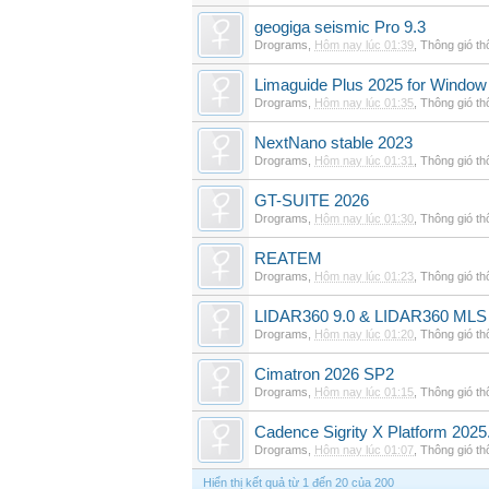
geogiga seismic Pro 9.3
Drograms
,
Hôm nay lúc 01:39
,
Thông gió t
Limaguide Plus 2025 for Window
Drograms
,
Hôm nay lúc 01:35
,
Thông gió t
NextNano stable 2023
Drograms
,
Hôm nay lúc 01:31
,
Thông gió t
GT-SUITE 2026
Drograms
,
Hôm nay lúc 01:30
,
Thông gió t
REATEM
Drograms
,
Hôm nay lúc 01:23
,
Thông gió t
LIDAR360 9.0 & LIDAR360 MLS 
Drograms
,
Hôm nay lúc 01:20
,
Thông gió t
Cimatron 2026 SP2
Drograms
,
Hôm nay lúc 01:15
,
Thông gió t
Cadence Sigrity X Platform 2025
Drograms
,
Hôm nay lúc 01:07
,
Thông gió t
Hiển thị kết quả từ 1 đến 20 của 200