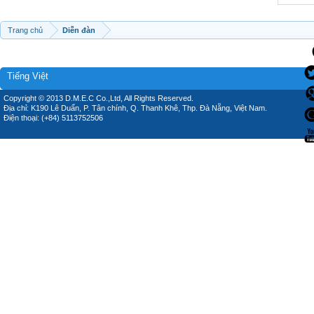
Trang chủ
Diễn đàn
Tiếng Việt
Copyright © 2013 D.M.E.C Co.,Ltd, All Rights Reserved.
Địa chỉ: K190 Lê Duẩn, P. Tân chính, Q. Thanh Khê, Thp. Đà Nẵng, Việt Nam.
Điện thoại: (+84) 5113752506