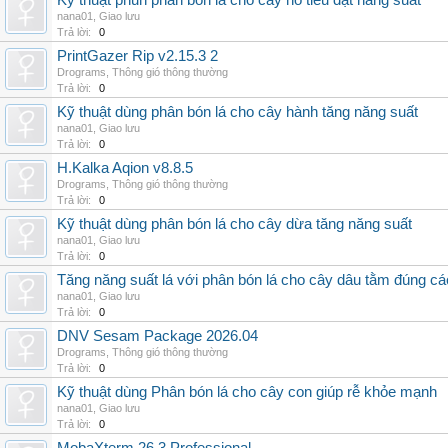
Kỹ thuật phun phân bón lá cho cây hồ tiêu đạt năng suất
nana01
,
Giao lưu
Trả lời:
0
PrintGazer Rip v2.15.3 2
Drograms
,
Thông gió thông thường
Trả lời:
0
Kỹ thuật dùng phân bón lá cho cây hành tăng năng suất
nana01
,
Giao lưu
Trả lời:
0
H.Kalka Aqion v8.8.5
Drograms
,
Thông gió thông thường
Trả lời:
0
Kỹ thuật dùng phân bón lá cho cây dừa tăng năng suất
nana01
,
Giao lưu
Trả lời:
0
Tăng năng suất lá với phân bón lá cho cây dâu tằm đúng c
nana01
,
Giao lưu
Trả lời:
0
DNV Sesam Package 2026.04
Drograms
,
Thông gió thông thường
Trả lời:
0
Kỹ thuật dùng Phân bón lá cho cây con giúp rễ khỏe mạnh
nana01
,
Giao lưu
Trả lời:
0