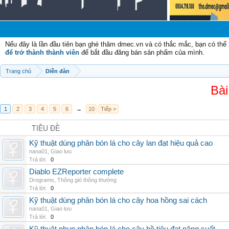
Chào
Nếu đây là lần đầu tiên bạn ghé thăm dmec.vn và có thắc mắc, bạn có th
để trở thành thành viên
để bắt đầu đăng bán sản phẩm của mình.
Trang chủ
Diễn đàn
Bài
1
2
3
4
5
6
→
10
Tiếp >
TIÊU ĐỀ
Kỹ thuật dùng phân bón lá cho cây lan đạt hiệu quả cao
nana01
,
Giao lưu
Trả lời:
0
Diablo EZReporter complete
Drograms
,
Thông gió thông thường
Trả lời:
0
Kỹ thuật dùng phân bón lá cho cây hoa hồng sai cách
nana01
,
Giao lưu
Trả lời:
0