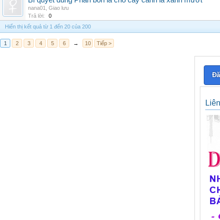
Bí quyết dùng Phân bón lá cho cây cảnh lá xanh mướt
nana01
,
Giao lưu
Trả lời:
0
Hiển thị kết quả từ 1 đến 20 của 200
1
2
3
4
5
6
→
10
Tiếp >
Đă
Liê