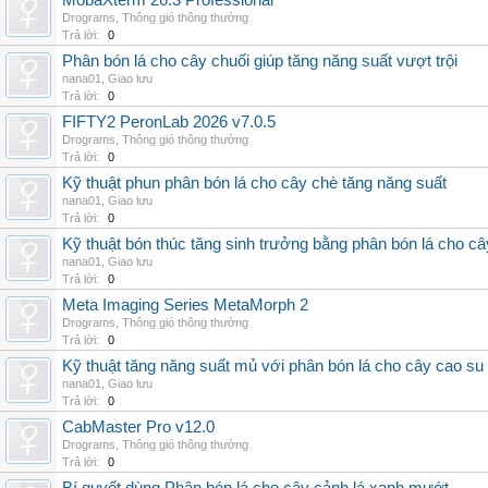
MobaXterm 26.3 Professional
Drograms
,
Thông gió thông thường
Trả lời:
0
Phân bón lá cho cây chuối giúp tăng năng suất vượt trội
nana01
,
Giao lưu
Trả lời:
0
FIFTY2 PeronLab 2026 v7.0.5
Drograms
,
Thông gió thông thường
Trả lời:
0
Kỹ thuật phun phân bón lá cho cây chè tăng năng suất
nana01
,
Giao lưu
Trả lời:
0
Kỹ thuật bón thúc tăng sinh trưởng bằng phân bón lá cho c
nana01
,
Giao lưu
Trả lời:
0
Meta Imaging Series MetaMorph 2
Drograms
,
Thông gió thông thường
Trả lời:
0
Kỹ thuật tăng năng suất mủ với phân bón lá cho cây cao su
nana01
,
Giao lưu
Trả lời:
0
CabMaster Pro v12.0
Drograms
,
Thông gió thông thường
Trả lời:
0