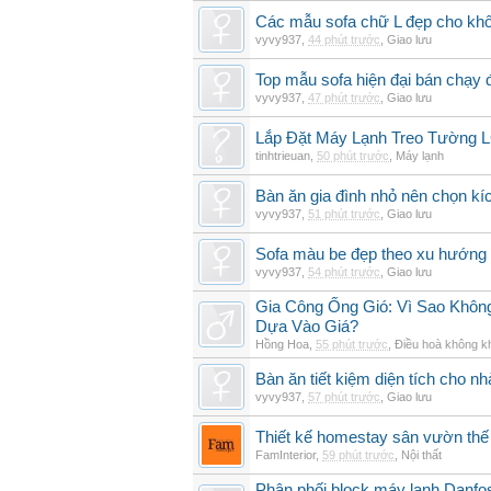
Các mẫu sofa chữ L đẹp cho khô
vyvy937
,
44 phút trước
,
Giao lưu
Top mẫu sofa hiện đại bán chạy
vyvy937
,
47 phút trước
,
Giao lưu
Lắp Đặt Máy Lạnh Treo Tường
tinhtrieuan
,
50 phút trước
,
Máy lạnh
Bàn ăn gia đình nhỏ nên chọn kí
vyvy937
,
51 phút trước
,
Giao lưu
Sofa màu be đẹp theo xu hướng 
vyvy937
,
54 phút trước
,
Giao lưu
Gia Công Ống Gió: Vì Sao Khô
Dựa Vào Giá?
Hồng Hoa
,
55 phút trước
,
Điều hoà không k
Bàn ăn tiết kiệm diện tích cho nh
vyvy937
,
57 phút trước
,
Giao lưu
Thiết kế homestay sân vườn thế 
FamInterior
,
59 phút trước
,
Nội thất
Phân phối block máy lạnh Danf