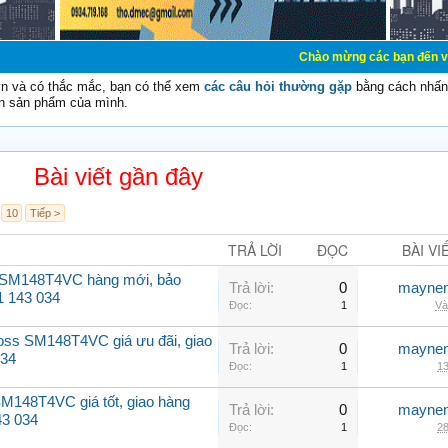
Chào mừng các bạn đến với Diễn đàn Cơ
vn và có thắc mắc, bạn có thể xem
các câu hỏi thường gặp
bằng cách nhấn 
n sản phẩm của mình.
Bài viết gần đây
10
Tiếp >
TRẢ LỜI
ĐỌC
BÀI VI
 SM148T4VC hàng mới, bảo
Trả lời:
0
maynen
1 143 034
Đọc:
1
Và
oss SM148T4VC giá ưu đãi, giao
Trả lời:
0
maynen
034
Đọc:
1
13
M148T4VC giá tốt, giao hàng
Trả lời:
0
maynen
43 034
Đọc:
1
28