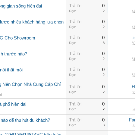
Trả lời:
0
ng gian sống hiện đại
Đọc:
2
44
Trả lời:
0
 được nhiều khách hàng lựa chọn
Đọc:
2
47
Trả lời:
0
t
 LG Cho Showroom
Đọc:
3
50
Trả lời:
0
ch thước nào?
Đọc:
2
51
Trả lời:
0
nội thất mới
Đọc:
2
54
ng Nên Chọn Nhà Cung Cấp Chỉ
Trả lời:
0
H
Đọc:
2
55
hí
Trả lời:
0
à phố hiện đại
Đọc:
2
57
Trả lời:
0
Fa
nào để thu hút du khách?
Đọc:
3
59
oss 12HP SM148T4VC trên toàn