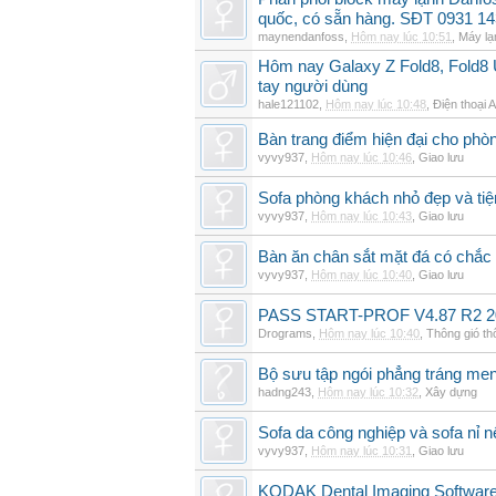
quốc, có sẵn hàng. SĐT 0931 14
maynendanfoss
,
Hôm nay lúc 10:51
,
Máy lạ
Hôm nay Galaxy Z Fold8, Fold8 U
tay người dùng
hale121102
,
Hôm nay lúc 10:48
,
Điện thoại 
Bàn trang điểm hiện đại cho phò
vyvy937
,
Hôm nay lúc 10:46
,
Giao lưu
Sofa phòng khách nhỏ đẹp và tiện
vyvy937
,
Hôm nay lúc 10:43
,
Giao lưu
Bàn ăn chân sắt mặt đá có chắc
vyvy937
,
Hôm nay lúc 10:40
,
Giao lưu
PASS START-PROF V4.87 R2 2
Drograms
,
Hôm nay lúc 10:40
,
Thông gió t
Bộ sưu tập ngói phẳng tráng me
hadng243
,
Hôm nay lúc 10:32
,
Xây dựng
Sofa da công nghiệp và sofa nỉ n
vyvy937
,
Hôm nay lúc 10:31
,
Giao lưu
KODAK Dental Imaging Software