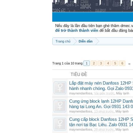
Nếu đây là lần đầu tiên bạn ghé thăm dmec.
để trở thành thành viên
để bắt đầu đăng bá
Trang chủ
Diễn đàn
Trang 1 của 10 trang
1
2
3
4
5
6
→
TIÊU ĐỀ
Lắp đặt máy nén Danfoss 12HP
hành nhanh chóng. Gọi Zalo 093
maynendanfoss
,
Vài giây trước
,
Máy lạnh
Cung ứng block lạnh 12HP Danf
hàng tại Long An. Gọi 0931 143 
maynendanfoss
,
13 phút trước
,
Máy lạnh
Cung cấp block Danfoss 12HP S
tận nơi tại Bạc Liêu. Zalo 0931 1
maynendanfoss
,
28 phút trước
,
Máy lạnh