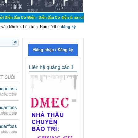
 Điện - Diễn đàn Cơ điện là nơi chia sẽ kiến thức kinh nghiệm trong lãnh vực c
vào liên kết bên trên. Bạn có thể
đăng ký
Đăng nhập / Đăng ký
Liên hệ quảng cáo 1
ẾT CUỐI
danfoss
i giây trước
danfoss
 phút trước
danfoss
 phút trước