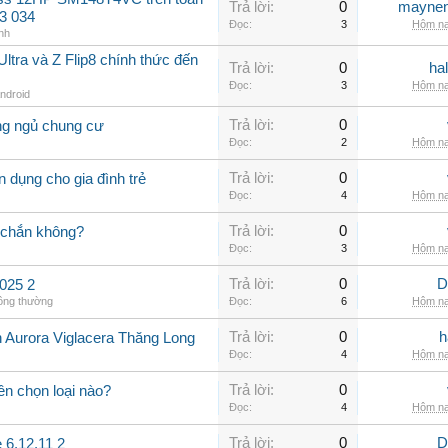
Trả lời:
0
maynen
3 034
Đọc:
3
Hôm na
nh
ltra và Z Flip8 chính thức đến
Trả lời:
0
ha
Đọc:
3
Hôm na
Android
Trả lời:
0
ng ngủ chung cư
Đọc:
2
Hôm na
Trả lời:
0
 dụng cho gia đình trẻ
Đọc:
4
Hôm na
Trả lời:
0
 chắn không?
Đọc:
3
Hôm na
Trả lời:
0
D
025 2
hông thường
Đọc:
6
Hôm na
Trả lời:
0
h
n Aurora Viglacera Thăng Long
Đọc:
4
Hôm na
Trả lời:
0
ên chọn loại nào?
Đọc:
4
Hôm na
Trả lời:
0
D
 6.12.11 2