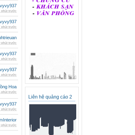
vyvy937
 phút trước
vyvy937
 phút trước
inhtrieuan
 phút trước
vyvy937
 phút trước
vyvy937
 phút trước
ồng Hoa
 phút trước
Liên hệ quảng cáo 2
vyvy937
 phút trước
mInterior
 phút trước