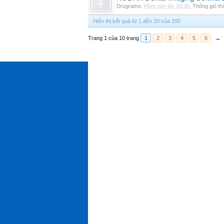
Drograms
,
Hôm nay lúc 10:30
,
Thông gió t
Hiển thị kết quả từ 1 đến 20 của 200
Trang 1 của 10 trang
1
2
3
4
5
6
→