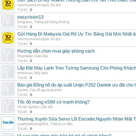
Gửi Sách Đi Mỹ Nhanh: Hướng Dẫn Chi Tiết Thời Gian, G
vanchuyennuocngoai
,
Du lịch
Trả lời:
0
easyvision13
Drograms
,
Thông gió thông thường
Trả lời:
0
Gửi Hàng Đi Malaysia Giá Rẻ Uy Tín: Bảng Giá Mới Nhất 
vanchuyennuocngoai
,
Du lịch
Trả lời:
0
Hướng dẫn chọn mua giày phòng sạch
thegioigiay
,
Giày dép
Trả lời:
0
Lắp Đặt Máy Lạnh Treo Tường Samsung Cho Phòng Khác
tinhtrieuan
,
Máy lạnh
Trả lời:
0
Báo giá Đồng hồ đo áp suất Unijin P252 Dantek ưu đãi cho h
Dantek
,
Các đồ gia dụng khác
Trả lời:
0
Tốc độ mạng eSIM có mạnh không?
Hà My Nghiêm
,
Liên kết
Trả lời:
0
Thường Xuyên Sửa Servo Lỗi Encoder,Nguyên Nhân Mất T
suathietbitudong3011
,
Thiết bị cơ điện
Trả lời:
0