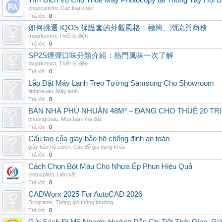
Tìm Dịch Vụ Cho Thuê Máy Photocopy tại Thông Tây Hội U
phuocaninfo
,
Các loại khác
Trả lời:
0
如何挑選 IQOS 保護套的外觀風格：極簡、潮流與商務
mqqrkzmrb
,
Thiết bị điện
Trả lời:
0
SP2S煙彈口味分類介紹：熱門風味一次了解
mqqrkzmrb
,
Thiết bị điện
Trả lời:
0
Lắp Đặt Máy Lạnh Treo Tường Samsung Cho Showroom
tinhtrieuan
,
Máy lạnh
Trả lời:
0
BÁN NHÀ PHÚ NHUẬN 48M² – ĐANG CHO THUÊ 20 TRIỆ
phuongchau
,
Mua bán nhà đất
Trả lời:
0
Cấu tạo của giày bảo hộ chống đinh an toàn
giày bảo hộ ziben
,
Các đồ gia dụng khác
Trả lời:
0
Cách Chọn Bột Màu Cho Nhựa Ép Phun Hiệu Quả
vietucplast
,
Liên kết
Trả lời:
0
CADWorx 2025 For AutoCAD 2026
Drograms
,
Thông gió thông thường
Trả lời:
0