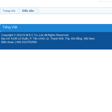
Trang chủ
Diễn đàn
Tiếng Việt
Copyright © 2013 D.M.E.C Co.,Ltd, All Rights Reserved.
Địa chỉ: K190 Lê Duẩn, P. Tân chính, Q. Thanh Khê, Thp. Đà Nẵng, Việt Nam.
Điện thoại: (+84) 5113752506