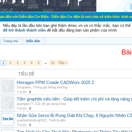
ễn đàn Cơ Điện - Diễn đàn Cơ điện là nơi chia sẽ kiến thức kinh nghiệm trong l
Nếu đây là lần đầu tiên bạn ghé thăm dmec.vn và có thắc mắc, bạn có th
để trở thành thành viên
để bắt đầu đăng bán sản phẩm của mình.
Trang chủ
Diễn đàn
Bài
1
2
3
4
5
6
→
10
Tiếp >
TIÊU ĐỀ
Hexagon PPM Coade CADWorx 2025 2
Drograms
,
Thông gió thông thường
Trả lời:
0
Tấm graphite siêu bền - Giúp tiết kiệm chi phí và tăng năng 
quanglan77
,
Các đồ gia dụng khác
Trả lời:
0
Nhận Sửa Servo Bị Rung Giật Khi Chạy, 8 Nguyên Nhân C
suathietbitudong3011
,
Thiết bị điện
Trả lời:
0