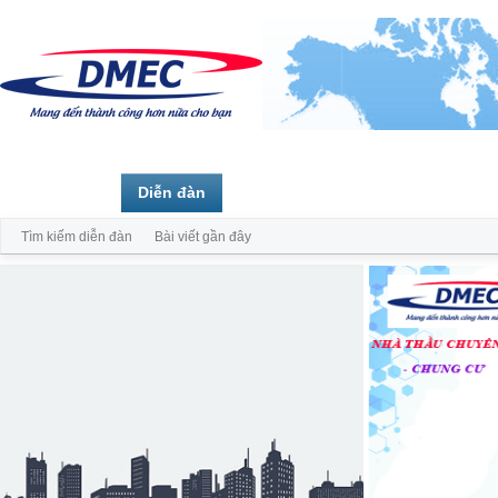
Trang chủ
Diễn đàn
Thành viên
Tìm kiếm diễn đàn
Bài viết gần đây