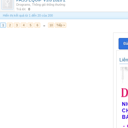
PASS EQUIP V3.8 2026 2
Drograms
,
Thông gió thông thường
Trả lời:
0
Hiển thị kết quả từ 1 đến 20 của 200
1
2
3
4
5
6
→
10
Tiếp >
Đă
Liê