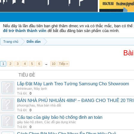
Nếu đây là lần đầu tiên bạn ghé thăm dmec.vn và có thắc mắc, bạn có th
để trở thành thành viên
để bắt đầu đăng bán sản phẩm của mình.
Trang chủ
Diễn đàn
Bài
1
2
3
4
5
6
→
10
Tiếp >
TIÊU ĐỀ
Lắp Đặt Máy Lạnh Treo Tường Samsung Cho Showroom
tinhtrieuan
,
Máy lạnh
Trả lời:
0
BÁN NHÀ PHÚ NHUẬN 48M² – ĐANG CHO THUÊ 20 TRIỆ
phuongchau
,
Mua bán nhà đất
Trả lời:
0
Cấu tạo của giày bảo hộ chống đinh an toàn
giày bảo hộ ziben
,
Các đồ gia dụng khác
Trả lời:
0