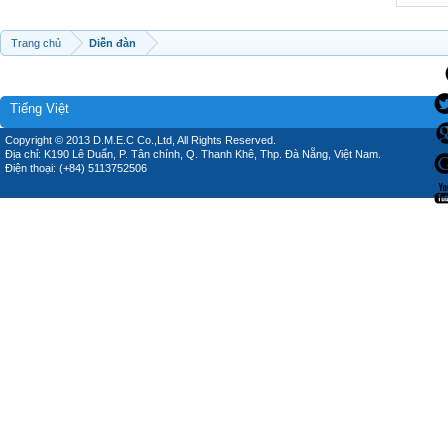
Trang chủ
Diễn đàn
Tiếng Việt
Copyright © 2013 D.M.E.C Co.,Ltd, All Rights Reserved.
Địa chỉ: K190 Lê Duẩn, P. Tân chính, Q. Thanh Khê, Thp. Đà Nẵng, Việt Nam.
Điện thoại: (+84) 5113752506