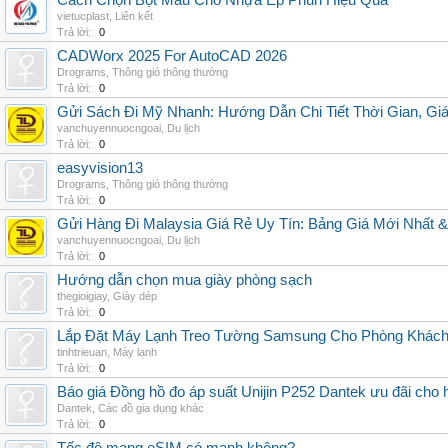
Cách Chọn Bột Màu Cho Nhựa Ép Phun Hiệu Quả
vietucplast
,
Liên kết
Trả lời:
0
CADWorx 2025 For AutoCAD 2026
Drograms
,
Thông gió thông thường
Trả lời:
0
Gửi Sách Đi Mỹ Nhanh: Hướng Dẫn Chi Tiết Thời Gian, G
vanchuyennuocngoai
,
Du lịch
Trả lời:
0
easyvision13
Drograms
,
Thông gió thông thường
Trả lời:
0
Gửi Hàng Đi Malaysia Giá Rẻ Uy Tín: Bảng Giá Mới Nhất 
vanchuyennuocngoai
,
Du lịch
Trả lời:
0
Hướng dẫn chọn mua giày phòng sạch
thegioigiay
,
Giày dép
Trả lời:
0
Lắp Đặt Máy Lạnh Treo Tường Samsung Cho Phòng Khác
tinhtrieuan
,
Máy lạnh
Trả lời:
0
Báo giá Đồng hồ đo áp suất Unijin P252 Dantek ưu đãi cho h
Dantek
,
Các đồ gia dụng khác
Trả lời:
0