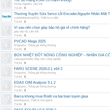
Tốc độ mạng eSIM có mạnh không?
Hà My Nghiêm
,
Liên kết
Trả lời:
0
Thường Xuyên Sửa Servo Lỗi Encoder,Nguyên Nhân Mất T
suathietbitudong3011
,
Thiết bị cơ điện
Trả lời:
0
Vì sao nên chọn giày bảo hộ giá rẻ chính hãng?
giày bảo hộ
,
Liên kết
Trả lời:
0
PVCAD Mega 2025
Drograms
,
Thông gió thông thường
Trả lời:
0
BOX NHIỆT ĐỐT NÓNG CÔNG NGHIỆP – NHẬN GIA C
vattunganhnhiet
,
Máy móc công nghiệp
Trả lời:
0
FARO SCENE 2026.0.1 x64 2
Drograms
,
Thông gió thông thường
Trả lời:
0
EDAX OIM Analysis 9.1 2
Drograms
,
Thông gió thông thường
Trả lời:
0
Barca khong mua Rodri va bai toan tuyen giua
davidnguyen
,
Thiết bị chơi game
Trả lời:
0