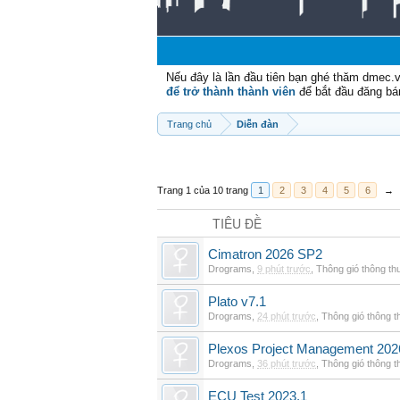
Nếu đây là lần đầu tiên bạn ghé thăm dmec.
để trở thành thành viên
để bắt đầu đăng bá
Trang chủ
Diễn đàn
Trang 1 của 10 trang
1
2
3
4
5
6
→
TIÊU ĐỀ
Cimatron 2026 SP2
Drograms
,
9 phút trước
,
Thông gió thông t
Plato v7.1
Drograms
,
24 phút trước
,
Thông gió thông 
Plexos Project Management 202
Drograms
,
36 phút trước
,
Thông gió thông 
ECU Test 2023.1