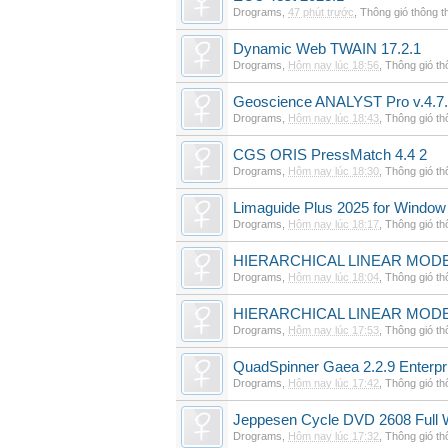
Drograms
,
47 phút trước
,
Thông gió thông 
Dynamic Web TWAIN 17.2.1
Drograms
,
Hôm nay lúc 18:56
,
Thông gió t
Geoscience ANALYST Pro v.4.7.
Drograms
,
Hôm nay lúc 18:43
,
Thông gió t
CGS ORIS PressMatch 4.4 2
Drograms
,
Hôm nay lúc 18:30
,
Thông gió t
Limaguide Plus 2025 for Window
Drograms
,
Hôm nay lúc 18:17
,
Thông gió t
HIERARCHICAL LINEAR MODE
Drograms
,
Hôm nay lúc 18:04
,
Thông gió t
HIERARCHICAL LINEAR MOD
Drograms
,
Hôm nay lúc 17:53
,
Thông gió t
QuadSpinner Gaea 2.2.9 Enterpr
Drograms
,
Hôm nay lúc 17:42
,
Thông gió t
Jeppesen Cycle DVD 2608 Full 
Drograms
,
Hôm nay lúc 17:32
,
Thông gió t