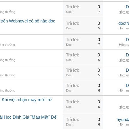
Trả lời:
0
D
hông thường
Đọc:
7
Hôm na
 trên Webnovel có bộ nào đọc
Trả lời:
0
doctr
Đọc:
5
Hôm na
Trả lời:
0
D
ông thường
Đọc:
7
Hôm na
Trả lời:
0
D
hông thường
Đọc:
5
Hôm na
Trả lời:
0
D
hông thường
Đọc:
5
Hôm na
Trả lời:
0
D
hông thường
Đọc:
6
Hôm na
 Khi việc nhận máy mới trở
Trả lời:
0
Đọc:
6
Hôm na
ài Học Định Giá "Máu Mặt" Để
Trả lời:
0
hyunda
Đọc:
6
Hôm na