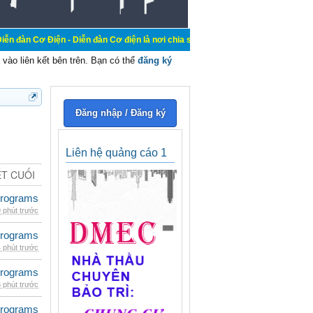
 - Diễn đàn Cơ điện là nơi chia sẽ kiến thức kinh nghiệm trong lãnh vực cơ đi
vào liên kết bên trên. Bạn có thể
đăng ký
Đăng nhập / Đăng ký
Liên hệ quảng cáo 1
ẾT CUỐI
rograms
 phút trước
rograms
 phút trước
rograms
 phút trước
rograms