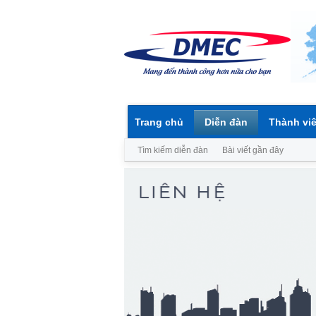
Trang chủ
Diễn đàn
Thành vi
Tìm kiếm diễn đàn
Bài viết gần đây