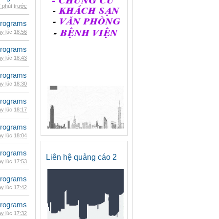
 phút trước
rograms
y lúc 18:56
rograms
y lúc 18:43
rograms
y lúc 18:30
rograms
y lúc 18:17
rograms
y lúc 18:04
rograms
Liên hệ quảng cáo 2
y lúc 17:53
rograms
y lúc 17:42
rograms
y lúc 17:32