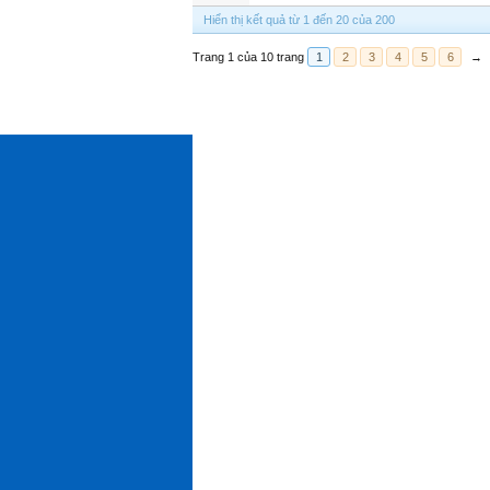
Hiển thị kết quả từ 1 đến 20 của 200
Trang 1 của 10 trang
1
2
3
4
5
6
→