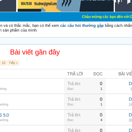
Chào mừng các bạn đến với Diễn đàn Cơ Điện
vn và có thắc mắc, bạn có thể xem
các câu hỏi thường gặp
bằng cách nhấn 
n sản phẩm của mình.
Bài viết gần đây
10
Tiếp >
TRẢ LỜI
ĐỌC
BÀI VI
Trả lời:
0
D
hường
Đọc:
1
9
Trả lời:
0
D
thường
Đọc:
1
24
Trả lời:
0
D
6 9.0
thường
Đọc:
4
36
Trả lời:
0
D