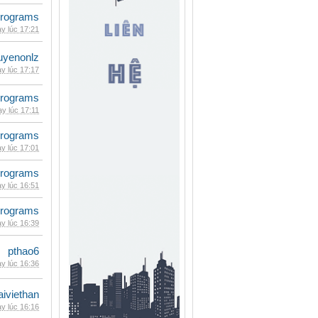
rograms
y lúc 17:21
uyenonlz
y lúc 17:17
rograms
y lúc 17:11
rograms
y lúc 17:01
rograms
y lúc 16:51
rograms
y lúc 16:39
pthao6
y lúc 16:36
iviethan
y lúc 16:16