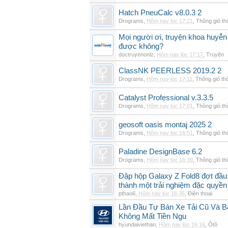
Hatch PneuCalc v8.0.3 2
Drograms
,
Hôm nay lúc 17:21
,
Thông gió t
Mọi người ơi, truyện khoa huyễn
được không?
doctruyenonlz
,
Hôm nay lúc 17:17
,
Truyện
ClassNK PEERLESS 2019.2 2
Drograms
,
Hôm nay lúc 17:11
,
Thông gió th
Catalyst Professional v.3.3.5
Drograms
,
Hôm nay lúc 17:01
,
Thông gió t
geosoft oasis montaj 2025 2
Drograms
,
Hôm nay lúc 16:51
,
Thông gió t
Paladine DesignBase 6.2
Drograms
,
Hôm nay lúc 16:39
,
Thông gió t
Đập hộp Galaxy Z Fold8 đợt đầu:
thành một trải nghiệm đặc quyền
pthao6
,
Hôm nay lúc 16:36
,
Điện thoại
Lần Đầu Tự Bán Xe Tải Cũ Và B
Không Mất Tiền Ngu
hyundaiviethan
,
Hôm nay lúc 16:16
,
Ôtô