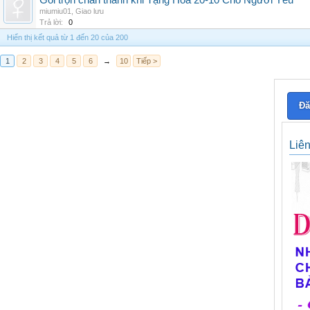
Gói trọn chân thành khi Tặng Hoa 20-10 Cho Người Yêu
miumiu01
,
Giao lưu
Trả lời:
0
Hiển thị kết quả từ 1 đến 20 của 200
1
2
3
4
5
6
→
10
Tiếp >
Đă
Liê