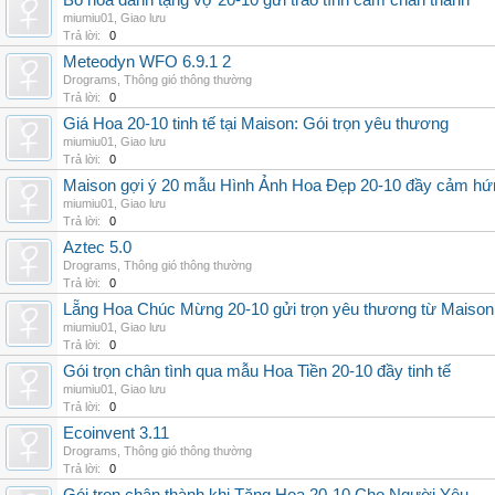
Bó hoa dành tặng vợ 20-10 gửi trao tình cảm chân thành
miumiu01
,
Giao lưu
Trả lời:
0
Meteodyn WFO 6.9.1 2
Drograms
,
Thông gió thông thường
Trả lời:
0
Giá Hoa 20-10 tinh tế tại Maison: Gói trọn yêu thương
miumiu01
,
Giao lưu
Trả lời:
0
Maison gợi ý 20 mẫu Hình Ảnh Hoa Đẹp 20-10 đầy cảm hứ
miumiu01
,
Giao lưu
Trả lời:
0
Aztec 5.0
Drograms
,
Thông gió thông thường
Trả lời:
0
Lẵng Hoa Chúc Mừng 20-10 gửi trọn yêu thương từ Maison
miumiu01
,
Giao lưu
Trả lời:
0
Gói trọn chân tình qua mẫu Hoa Tiền 20-10 đầy tinh tế
miumiu01
,
Giao lưu
Trả lời:
0
Ecoinvent 3.11
Drograms
,
Thông gió thông thường
Trả lời:
0