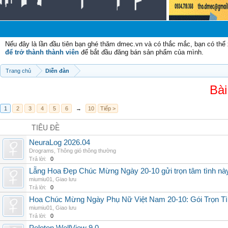
Ch
Nếu đây là lần đầu tiên bạn ghé thăm dmec.vn và có thắc mắc, bạn có th
để trở thành thành viên
để bắt đầu đăng bán sản phẩm của mình.
Trang chủ
Diễn đàn
Bài
1
2
3
4
5
6
→
10
Tiếp >
TIÊU ĐỀ
NeuraLog 2026.04
Drograms
,
Thông gió thông thường
Trả lời:
0
Lẵng Hoa Đẹp Chúc Mừng Ngày 20-10 gửi trọn tâm tình nà
miumiu01
,
Giao lưu
Trả lời:
0
Hoa Chúc Mừng Ngày Phụ Nữ Việt Nam 20-10: Gói Trọn Tì
miumiu01
,
Giao lưu
Trả lời:
0