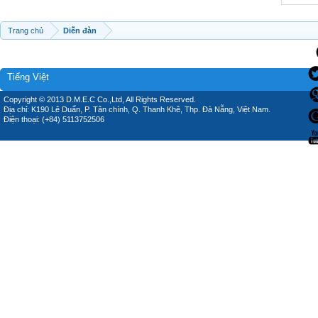
Trang chủ
Diễn đàn
Tiếng Việt
Copyright © 2013 D.M.E.C Co.,Ltd, All Rights Reserved.
Địa chỉ: K190 Lê Duẩn, P. Tân chính, Q. Thanh Khê, Thp. Đà Nẵng, Việt Nam.
Điện thoại: (+84) 5113752506