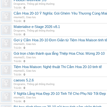
Peloton WellView 9.0
Drograms
,
Thông gió thông thường
Trả lời:
0
Cắm Hoa 20-10 Ý Nghĩa: Gói Ghém Yêu Thương Cùng Ma
miumiu01
,
Giao lưu
Trả lời:
0
Materialise e-Stage 2026 v8.1
Drograms
,
Thông gió thông thường
Trả lời:
0
Gợi ý Cắm Hoa 20-10 Đơn Giản từ Tiệm Hoa Maison tinh t
miumiu01
,
Giao lưu
Trả lời:
0
Gói trọn chân thành qua lẵng Thiệp Hoa Chúc Mừng 20-10
miumiu01
,
Giao lưu
Trả lời:
0
Tiệm Hoa Maison: Nghệ thuật Thi Cắm Hoa 20-10 tinh tế
miumiu01
,
Giao lưu
Trả lời:
0
caeses 5.2.6
Drograms
,
Thông gió thông thường
Trả lời:
0
Ý Nghĩa Lẵng Hoa Đẹp 20-10 Tinh Tế Cho Phụ Nữ Tốt Đẹp
miumiu01
,
Giao lưu
Trả lời:
0