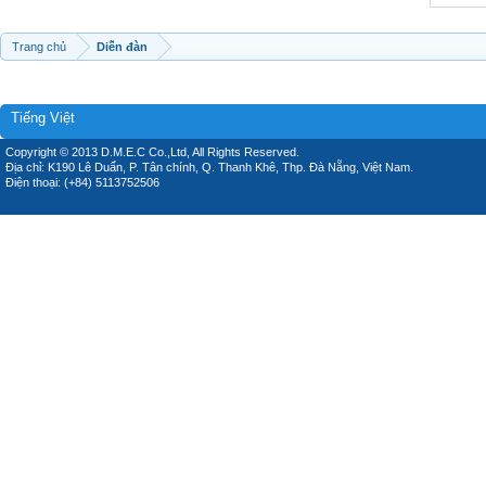
Trang chủ
Diễn đàn
Tiếng Việt
Copyright © 2013 D.M.E.C Co.,Ltd, All Rights Reserved.
Địa chỉ: K190 Lê Duẩn, P. Tân chính, Q. Thanh Khê, Thp. Đà Nẵng, Việt Nam.
Điện thoại: (+84) 5113752506