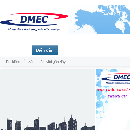
Trang chủ
Diễn đàn
Thành viên
Tìm kiếm diễn đàn
Bài viết gần đây