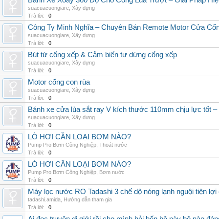
Bánh Xe Xoay 360 Độ Cho Cổng Lùa Trượt – Giải Pháp Hiệ
suacuacuongiare
,
Xây dựng
Trả lời:
0
Công Ty Minh Nghĩa – Chuyên Bán Remote Motor Cửa Cổn
suacuacuongiare
,
Xây dựng
Trả lời:
0
Bút từ cổng xếp & Cảm biến tự dừng cổng xếp
suacuacuongiare
,
Xây dựng
Trả lời:
0
Motor cổng con rùa
suacuacuongiare
,
Xây dựng
Trả lời:
0
Bánh xe cửa lùa sắt ray V kích thước 110mm chịu lực 
suacuacuongiare
,
Xây dựng
Trả lời:
0
LÒ HƠI CẦN LOẠI BƠM NÀO?
Pump Pro Bơm Công Nghiệp
,
Thoát nước
Trả lời:
0
LÒ HƠI CẦN LOẠI BƠM NÀO?
Pump Pro Bơm Công Nghiệp
,
Bơm nước
Trả lời:
0
Máy lọc nước RO Tadashi 3 chế dộ nóng lạnh nguội tiện lợi 
tadashi.amida
,
Hướng dẫn tham gia
Trả lời:
0