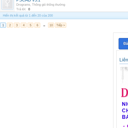
PSCAD v5.1
Drograms
,
Thông gió thông thường
Trả lời:
0
Hiển thị kết quả từ 1 đến 20 của 200
1
2
3
4
5
6
→
10
Tiếp >
Đă
Liê