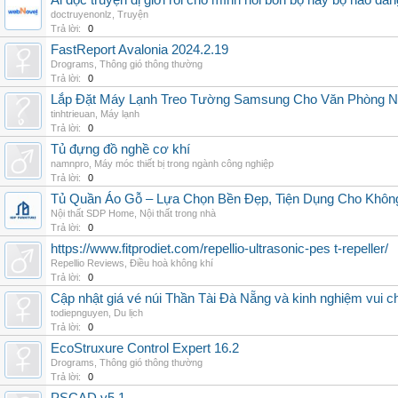
Ai đọc truyện dị giới rồi cho mình hỏi bốn bộ này bộ nào đá
doctruyenonlz
,
Truyện
Trả lời:
0
FastReport Avalonia 2024.2.19
Drograms
,
Thông gió thông thường
Trả lời:
0
Lắp Đặt Máy Lạnh Treo Tường Samsung Cho Văn Phòng 
tinhtrieuan
,
Máy lạnh
Trả lời:
0
Tủ đựng đồ nghề cơ khí
namnpro
,
Máy móc thiết bị trong ngành công nghiệp
Trả lời:
0
Tủ Quần Áo Gỗ – Lựa Chọn Bền Đẹp, Tiện Dụng Cho Khôn
Nội thất SDP Home
,
Nội thất trong nhà
Trả lời:
0
https://www.fitprodiet.com/repellio-ultrasonic-pes t-repeller/
Repellio Reviews
,
Điều hoà không khí
Trả lời:
0
Cập nhật giá vé núi Thần Tài Đà Nẵng và kinh nghiệm vui c
todiepnguyen
,
Du lịch
Trả lời:
0
EcoStruxure Control Expert 16.2
Drograms
,
Thông gió thông thường
Trả lời:
0