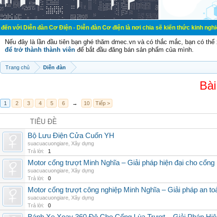
àn Cơ Điện - Diễn đàn Cơ điện là nơi chia sẽ kiến thức kinh nghiệm trong lãnh
Nếu đây là lần đầu tiên bạn ghé thăm dmec.vn và có thắc mắc, bạn có th
để trở thành thành viên
để bắt đầu đăng bán sản phẩm của mình.
Trang chủ
Diễn đàn
Bài
1
2
3
4
5
6
→
10
Tiếp >
TIÊU ĐỀ
Bộ Lưu Điện Cửa Cuốn YH
suacuacuongiare
,
Xây dựng
Trả lời:
1
Motor cổng trượt Minh Nghĩa – Giải pháp hiện đại cho cổng l
suacuacuongiare
,
Xây dựng
Trả lời:
0
Motor cổng trượt công nghiệp Minh Nghĩa – Giải pháp an to
suacuacuongiare
,
Xây dựng
Trả lời:
0