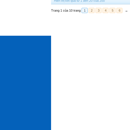
Hiển thị kết quả từ 1 đến 20 của 200
Trang 1 của 10 trang
1
2
3
4
5
6
→