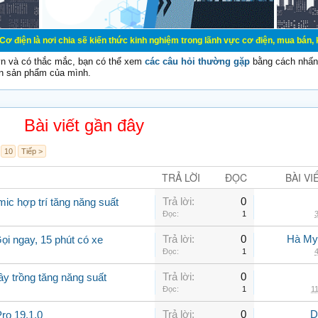
 chia sẽ kiến thức kinh nghiệm trong lãnh vực cơ điện, mua bán, ký gửi, cho th
vn và có thắc mắc, bạn có thể xem
các câu hỏi thường gặp
bằng cách nhấn 
n sản phẩm của mình.
Bài viết gần đây
10
Tiếp >
TRẢ LỜI
ĐỌC
BÀI VI
Trả lời:
0
ic hợp trí tăng năng suất
Đọc:
1
3
Trả lời:
0
Hà My
ọi ngay, 15 phút có xe
Đọc:
1
4
Trả lời:
0
ây trồng tăng năng suất
Đọc:
1
11
Trả lời:
0
D
ro 19.1.0