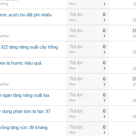
thường
Đọc:
1
11
Trả lời:
0
mic acid cho đất phì nhiêu
Đọc:
1
18
Trả lời:
0
D
thường
Đọc:
1
24
Trả lời:
0
 322 tăng năng suất cây trồng
Đọc:
1
25
Trả lời:
0
bón lá humic hiệu quả
Đọc:
1
31
Trả lời:
0
D
thường
Đọc:
1
37
Trả lời:
0
i ngàn tăng năng suất lúa
Đọc:
1
38
Trả lời:
0
 dụng phân bón lá hpc 97
Đọc:
1
45
Trả lời:
0
trồng tăng sức đề kháng
Đọc:
1
51