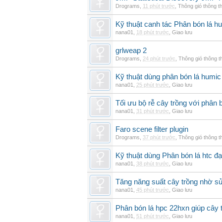
Drograms
,
11 phút trước
,
Thông gió thông 
Kỹ thuật canh tác Phân bón lá hu
nana01
,
18 phút trước
,
Giao lưu
grlweap 2
Drograms
,
24 phút trước
,
Thông gió thông 
Kỹ thuật dùng phân bón lá humic
nana01
,
25 phút trước
,
Giao lưu
Tối ưu bộ rễ cây trồng với phân 
nana01
,
31 phút trước
,
Giao lưu
Faro scene filter plugin
Drograms
,
37 phút trước
,
Thông gió thông 
Kỹ thuật dùng Phân bón lá htc đạ
nana01
,
38 phút trước
,
Giao lưu
Tăng năng suất cây trồng nhờ sử
nana01
,
45 phút trước
,
Giao lưu
Phân bón lá hpc 22hxn giúp cây 
nana01
,
51 phút trước
,
Giao lưu