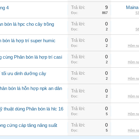
Trả lời:
9
Maina
áng 4
Đọc:
867
53
Trả lời:
0
n bón lá hpc cho cây trồng
Đọc:
2
58
Trả lời:
0
 bón lá hợp trí super humic
Đọc:
2
Hôm na
Trả lời:
0
 cùng Phân bón lá hợp trí casi
Đọc:
2
Hôm na
Trả lời:
0
í tối ưu dinh dưỡng cây
Đọc:
2
Hôm na
hân bón lá hỗn hợp npk an dân
Trả lời:
0
Đọc:
2
Hôm na
Trả lời:
0
 thuật dùng Phân bón lá hlc 16
Đọc:
5
Hôm na
Trả lời:
0
rồng cứng cáp tăng năng suất
Đọc:
5
Hôm na