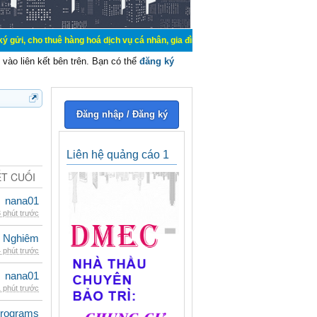
uê hàng hoá dịch vụ cá nhân, gia đình. Mua bán, ký gửi, cho thuê thiết bị hệ 
vào liên kết bên trên. Bạn có thể
đăng ký
Đăng nhập / Đăng ký
Liên hệ quảng cáo 1
ẾT CUỐI
nana01
 phút trước
 Nghiêm
 phút trước
nana01
 phút trước
rograms