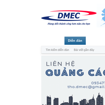
Trang chủ
Diễn đàn
Thành vi
Tìm kiếm diễn đàn
Bài viết gần đây