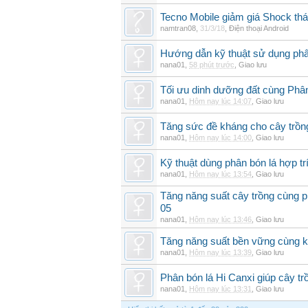
Tecno Mobile giảm giá Shock th
namtran08
,
31/3/18
,
Điện thoại Android
Hướng dẫn kỹ thuật sử dụng phâ
nana01
,
58 phút trước
,
Giao lưu
Tối ưu dinh dưỡng đất cùng Phân
nana01
,
Hôm nay lúc 14:07
,
Giao lưu
Tăng sức đề kháng cho cây trồng
nana01
,
Hôm nay lúc 14:00
,
Giao lưu
Kỹ thuật dùng phân bón lá hợp tr
nana01
,
Hôm nay lúc 13:54
,
Giao lưu
Tăng năng suất cây trồng cùng p
05
nana01
,
Hôm nay lúc 13:46
,
Giao lưu
Tăng năng suất bền vững cùng kỹ
nana01
,
Hôm nay lúc 13:39
,
Giao lưu
Phân bón lá Hi Canxi giúp cây t
nana01
,
Hôm nay lúc 13:31
,
Giao lưu