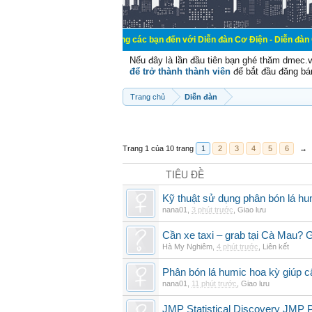
Chào mừng các bạn đến với Diễn đàn Cơ Điện - Diễn đàn Cơ điện là nơi
Nếu đây là lần đầu tiên bạn ghé thăm dmec.
để trở thành thành viên
để bắt đầu đăng bá
Trang chủ
Diễn đàn
Trang 1 của 10 trang
1
2
3
4
5
6
→
TIÊU ĐỀ
Kỹ thuật sử dụng phân bón lá hum
nana01
,
3 phút trước
,
Giao lưu
Cần xe taxi – grab tại Cà Mau? G
Hà My Nghiêm
,
4 phút trước
,
Liên kết
Phân bón lá humic hoa kỳ giúp c
nana01
,
11 phút trước
,
Giao lưu
JMP Statistical Discovery JMP P